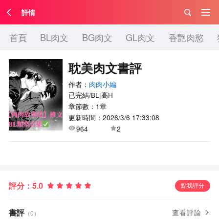
詳情
首頁
BL肉文
BG肉文
GL肉文
香艷肉慾
耽美肉文書評
作者：
肉肉小編
已完結/BL|高H
章節數：1章
更新時間：2026/3/6 17:33:08
964
2
評分：
5.0
點我評分
書評
查看評論
（0）