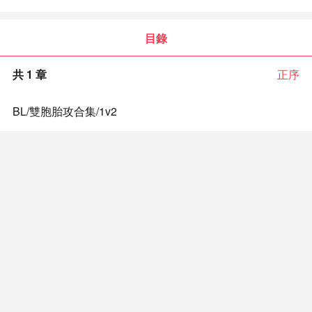
目錄
共 1 章
正序
BL/雙胞胎攻合集/1v2