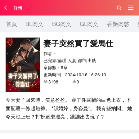
詳情
首頁
BL肉文
BG肉文
GL肉文
香艷肉慾
妻子突然買了愛馬仕
作者：
已完結/倫理|人妻|都市|出軌
章節數：6章
更新時間：2024/10/16 16:26:10
3198
9
今天妻子回來時，笑意盈盈。 穿了件露臍的白色上衣，下
面配著一條超短褲。 *韻娉婷，身姿曼*。 我有些納悶。 她
今天沒上班？打扮這麼漂亮，跟誰出去玩了？