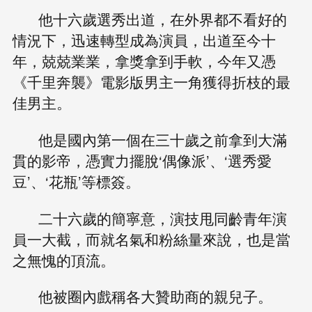
他十六歲選秀出道，在外界都不看好的
情況下，迅速轉型成為演員，出道至今十
年，兢兢業業，拿獎拿到手軟，今年又憑
《千里奔襲》電影版男主一角獲得折枝的最
佳男主。
他是國內第一個在三十歲之前拿到大滿
貫的影帝，憑實力擺脫‘偶像派’、‘選秀愛
豆’、‘花瓶’等標簽。
二十六歲的簡寧意，演技甩同齡青年演
員一大截，而就名氣和粉絲量來說，也是當
之無愧的頂流。
他被圈內戲稱各大贊助商的親兒子。