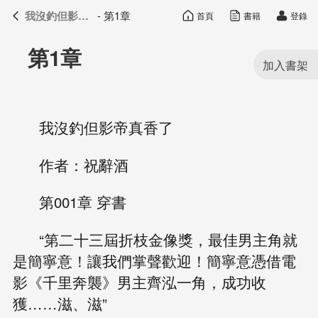
我沒釣但影帝真香了
- 第1章
首頁
書籍
登錄
我沒釣但影帝真香了
目錄
第1章
我沒釣但影帝真香了
作者：祝辭酒
第001章 穿書
“第二十三屆折枝金像獎，最佳男主角就
是簡寧意！讓我們掌聲歡迎！簡寧意憑借電
影《千里奔襲》男主齊泓一角，成功收
獲……滋、滋”