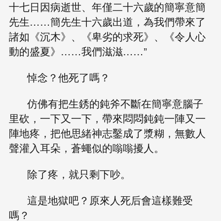
十七日因病逝世、年僅二十六歲的簡寧意簡
先生……簡先生十六歲出道，為我們帶來了
諸如《沉木》、《卑劣的求死》、《令人心
動的盛夏》……我們滋滋……”
悼念？他死了嗎？
仿佛有把生銹的鈍斧不斷在簡寧意腦子
里砍，一下又一下，帶來悶悶鈍鈍一陣又一
陣地疼，把他思緒神志鑿成了漿糊，無數人
聲灌入耳朵，蒼蠅似的嗡嗡擾人。
除了疼，就只剩下吵。
這是地獄吧？原來人死后會這樣難受
嗎？