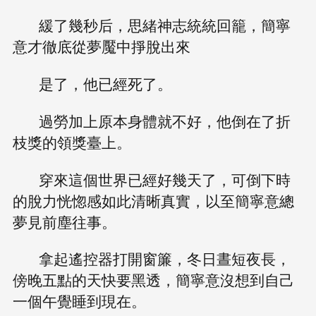
緩了幾秒后，思緒神志統統回籠，簡寧
意才徹底從夢魘中掙脫出來
是了，他已經死了。
過勞加上原本身體就不好，他倒在了折
枝獎的領獎臺上。
穿來這個世界已經好幾天了，可倒下時
的脫力恍惚感如此清晰真實，以至簡寧意總
夢見前塵往事。
拿起遙控器打開窗簾，冬日晝短夜長，
傍晚五點的天快要黑透，簡寧意沒想到自己
一個午覺睡到現在。