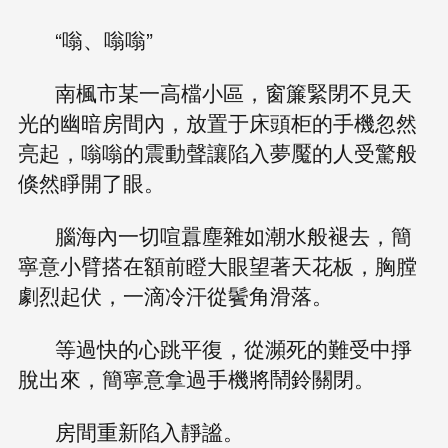
“嗡、嗡嗡”
南楓市某一高檔小區，窗簾緊閉不見天
光的幽暗房間內，放置于床頭柜的手機忽然
亮起，嗡嗡的震動聲讓陷入夢魘的人受驚般
倏然睜開了眼。
腦海內一切喧囂塵雜如潮水般褪去，簡
寧意小臂搭在額前瞪大眼望著天花板，胸膛
劇烈起伏，一滴冷汗從鬢角滑落。
等過快的心跳平復，從瀕死的難受中掙
脫出來，簡寧意拿過手機將鬧鈴關閉。
房間重新陷入靜謐。