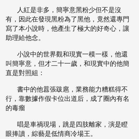
人紅是非多，簡寧意黑粉少但不是沒
有，因此在發現黑粉為了黑他，竟然還專門
寫了本小說時，他產生了極大的好奇心，讓
助理給他念。
小說中的世界觀和現實一模一樣，他還
叫簡寧意，但才二十一歲，和現實中的他簡
直是對照組：
書中的他囂張跋扈，業務能力糟糕得不
行，靠數據作假卡位出道后，成了圈內有名
的毒瘤
唱是車禍現場，跳是四肢離家，演是瞪
眼捧讀，綜藝是低情商冷場王。