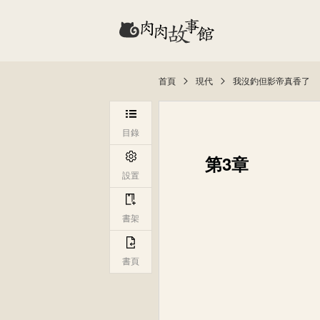
首頁
現代
我沒釣但影帝真香了
目錄
第3章
設置
書架
書頁