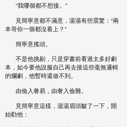
“我哪個都不想接。”
見簡寧意都不滿意，湯湯有些震驚：“兩
本哥你一個都沒看上？”
簡寧意搖頭。
不是他挑剔，只是穿書前看過太多好劇
本，如今要他說服自己再去接這些毫無邏輯
的爛劇，他暫時還做不到。
由儉入奢易，由奢入儉難。
見簡寧意這樣，湯湯眉頭皺了一下，開
始勸他：