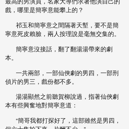
最高的男演員，名家大導們求著他演自己的
戲，哪里是簡寧意能攀上的？
祁玉和簡寧意之間隔著天塹，要不是簡
寧意死皮賴臉，兩人按理說是毫無交集的。
簡寧意沒接話，翻了翻湯湯帶來的劇
本。
一共兩部，一部仙俠劇的男四，一部刑
偵片的男三，戲份都不多。
湯湯顯然之前聽賀柳說過，指著仙俠劇
本有些興奮地對簡寧意道：
“簡哥我都打探好了，這部雖然是男四，
但六十集拍下來，片酬不少。”