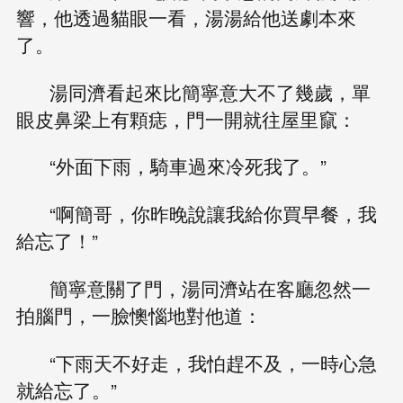
響，他透過貓眼一看，湯湯給他送劇本來
了。
湯同濟看起來比簡寧意大不了幾歲，單
眼皮鼻梁上有顆痣，門一開就往屋里竄：
“外面下雨，騎車過來冷死我了。”
“啊簡哥，你昨晚說讓我給你買早餐，我
給忘了！”
簡寧意關了門，湯同濟站在客廳忽然一
拍腦門，一臉懊惱地對他道：
“下雨天不好走，我怕趕不及，一時心急
就給忘了。”