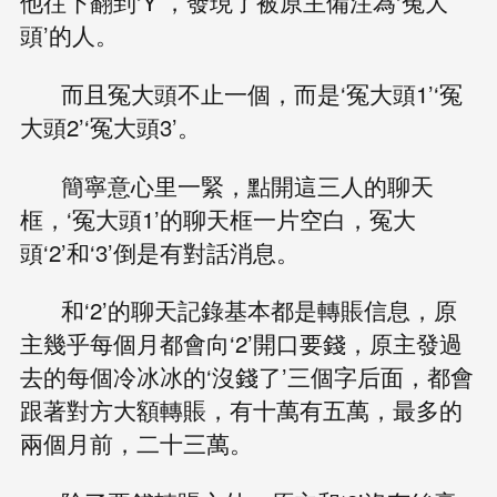
他往下翻到‘Y’，發現了被原主備注為‘冤大
頭’的人。
而且冤大頭不止一個，而是‘冤大頭1’‘冤
大頭2’‘冤大頭3’。
簡寧意心里一緊，點開這三人的聊天
框，‘冤大頭1’的聊天框一片空白，冤大
頭‘2’和‘3’倒是有對話消息。
和‘2’的聊天記錄基本都是轉賬信息，原
主幾乎每個月都會向‘2’開口要錢，原主發過
去的每個冷冰冰的‘沒錢了’三個字后面，都會
跟著對方大額轉賬，有十萬有五萬，最多的
兩個月前，二十三萬。