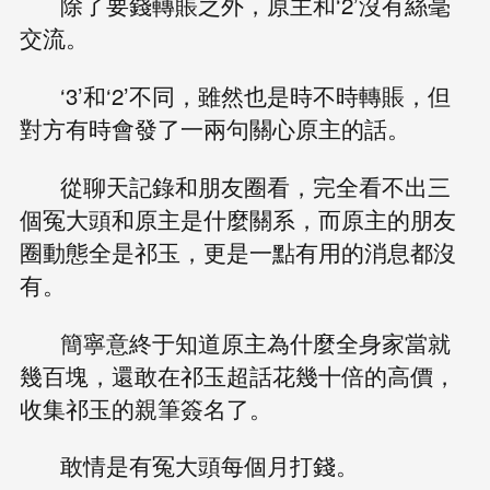
除了要錢轉賬之外，原主和‘2’沒有絲毫
交流。
‘3’和‘2’不同，雖然也是時不時轉賬，但
對方有時會發了一兩句關心原主的話。
從聊天記錄和朋友圈看，完全看不出三
個冤大頭和原主是什麼關系，而原主的朋友
圈動態全是祁玉，更是一點有用的消息都沒
有。
簡寧意終于知道原主為什麼全身家當就
幾百塊，還敢在祁玉超話花幾十倍的高價，
收集祁玉的親筆簽名了。
敢情是有冤大頭每個月打錢。