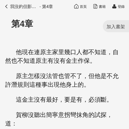
我沒釣但影帝真香了
- 第4章
首頁
書籍
登錄
我沒釣但影帝真香了
目錄
第4章
他現在連原主家里幾口人都不知道，自
然也不知道原主有沒有金主作保。
原主怎樣沒法管也管不了，但他是不允
許潛規則這種事出現他身上的。
這金主沒有最好，要是有，必須斷。
賀柳沒聽出簡寧意拐彎抹角的試探，
道：