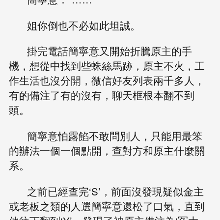
姐你倒也不必如此坦誠。
掛完電話簡寧意又開始折騰原主的手
機，想從中找到些蛛絲馬跡，原主不火，工
作生活也沒分開，微信好友列表兩千多人，
有的備注了有的沒有，聊天框根本翻不到
頭。
簡寧意怕露餡不敢問別人，只能用最笨
的辦法一個一個點開，查對方和原主什麼關
系。
之前已經查完‘S’，前面沒發現疑似金主
或老板之類的人選簡寧意還松了口氣，直到