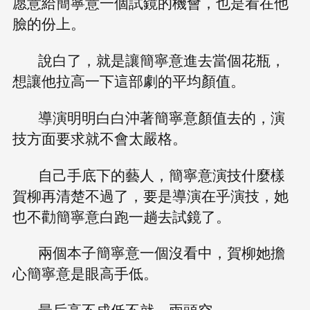
愿意給簡寧意一個試鏡的機會，也是看在他
臉的份上。
說白了，就是讓簡寧意進去當個花瓶，
想讓他拉高一下這部劇的平均顏值。
導演明明白白沖著簡寧意顏值去的，演
技方面要求就不會太嚴格。
自己手底下的藝人，簡寧意演技什麼樣
賀柳再清楚不過了，要是導演在乎演技，她
也不勸簡寧意白跑一趟去試鏡了。
兩個本子簡寧意一個沒看中，賀柳她擔
心簡寧意是眼高手低。
最后高不成低不就，兩頭空。