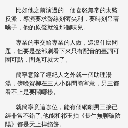
比如他之前演過的一個喜怒無常的太監
反派，導演要求聲線刻薄尖利，要時刻吊著
嗓子，他的原聲就沒那個味兒。
專業的事交給專業的人做，這沒什麼問
題，但要是整部劇看下來只有配音的臺詞可
圈可點，問題可就大了。
簡寧意除了經紀人之外就一個助理湯
湯，傍晚賀柳在三人小群問簡寧意，男三都
看不上是要鬧哪樣。
就簡寧意這咖位，能有個網劇男三接已
經非常不錯了,他能和祁玉拍《長生無聊破陰
陽》都是天上掉餡餅。