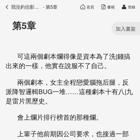
我沒釣但影帝真香了
- 第5章
首頁
書籍
登錄
我沒釣但影帝真香了
目錄
第5章
可這兩個劇本爛得像是資本為了洗|錢搞
出來的一樣，他實在說服不了自己。
兩個劇本，女主全程戀愛腦拖后腿，反
派降智邏輯BUG一堆……這種劇本十有八|九
是雷片黑歷史。
會上爛片排行榜首的那種爛。
上輩子他前期因公司要求，也接過一部