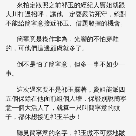
來拍定妝照之前祁玉的經紀人竇姐就跟
大川打過招呼，讓他一定要嚴防死守，絕對
不能給簡寧意接近祁玉、借題發揮的機會。
簡寧意是糊作非為，光腳的不怕穿鞋
的，可他們這邊顧慮就多了。
倒不是怕了簡寧意，但多一事不如少一
事。
這次過來要不是祁玉攔著，竇姐能派四
五個保鏢在他面前組個人墻，保證別說簡寧
意一個大活人了，就算一只叫簡寧意的蚊
子，都休想接近祁玉半步！
聽見簡寧意的名字，祁玉微不可察地皺