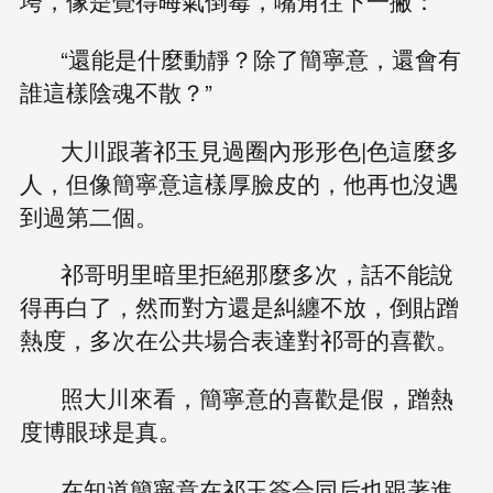
垮，像是覺得晦氣倒霉，嘴角往下一撇：
“還能是什麼動靜？除了簡寧意，還會有
誰這樣陰魂不散？”
大川跟著祁玉見過圈內形形色|色這麼多
人，但像簡寧意這樣厚臉皮的，他再也沒遇
到過第二個。
祁哥明里暗里拒絕那麼多次，話不能說
得再白了，然而對方還是糾纏不放，倒貼蹭
熱度，多次在公共場合表達對祁哥的喜歡。
照大川來看，簡寧意的喜歡是假，蹭熱
度博眼球是真。
在知道簡寧意在祁玉簽合同后也跟著進