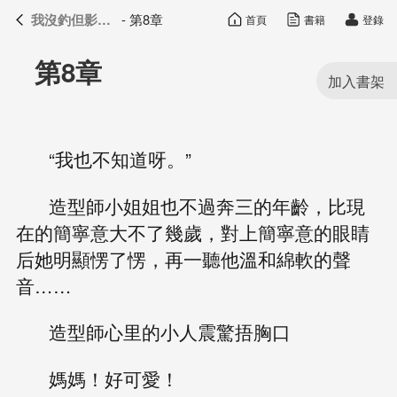
我沒釣但影帝真香了
- 第8章
首頁
書籍
登錄
我沒釣但影帝真香了
目錄
第8章
“我也不知道呀。”
造型師小姐姐也不過奔三的年齡，比現
在的簡寧意大不了幾歲，對上簡寧意的眼睛
后她明顯愣了愣，再一聽他溫和綿軟的聲
音……
造型師心里的小人震驚捂胸口
媽媽！好可愛！