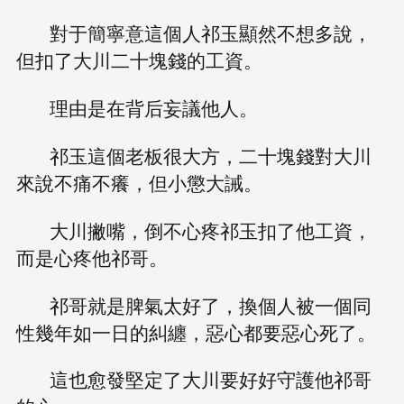
對于簡寧意這個人祁玉顯然不想多說，
但扣了大川二十塊錢的工資。
理由是在背后妄議他人。
祁玉這個老板很大方，二十塊錢對大川
來說不痛不癢，但小懲大誡。
大川撇嘴，倒不心疼祁玉扣了他工資，
而是心疼他祁哥。
祁哥就是脾氣太好了，換個人被一個同
性幾年如一日的糾纏，惡心都要惡心死了。
這也愈發堅定了大川要好好守護他祁哥