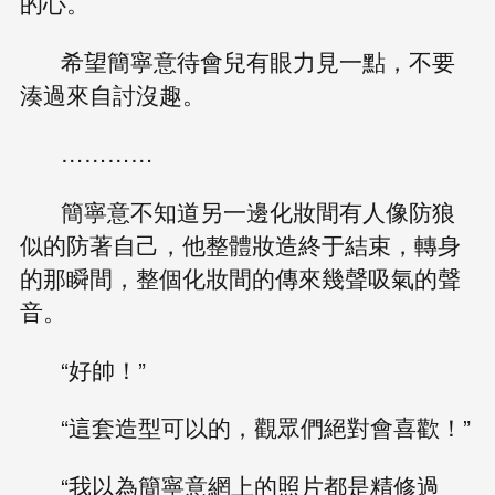
的心。
希望簡寧意待會兒有眼力見一點，不要
湊過來自討沒趣。
…………
簡寧意不知道另一邊化妝間有人像防狼
似的防著自己，他整體妝造終于結束，轉身
的那瞬間，整個化妝間的傳來幾聲吸氣的聲
音。
“好帥！”
“這套造型可以的，觀眾們絕對會喜歡！”
“我以為簡寧意網上的照片都是精修過