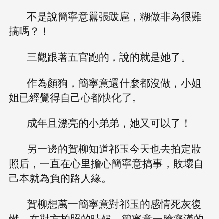
不是說簡寧意囂張跋扈，糊做非為很難
搞嗎？！
三觀跟著五官跑的，說的就是她了。
作為顏狗，簡寧意還什麼都沒做，小姐
姐已經覺得自己心都快化了。
成年且漂亮的小弟弟，她又可以了！
另一邊的賀柳知道祁玉今天也去拍定妝
照后，一直在心里擔心簡寧意搞事，敗壞自
己本就為負的路人緣。
賀柳想萬一簡寧意對祁玉的感情死灰復
燃，在對方拍照的時候，簡寧意一臉癡漢的