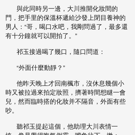
與此同時另一邊，大川推開化妝間的
門，把手里的保溫杯遞給沙發上閉目養神的
男人：“哥，喝口水吧，我剛問過了，最多還
有十分鐘就可以開拍了。”
祁玉接過喝了幾口，隨口問道：
“外面什麼動靜？”
他昨天晚上才回南楓市，沒休息幾個小
時又被拉過來拍定妝照，擠著時間想瞇一會
兒，然而臨時搭的化妝并不隔音，外面有些
吵。
聽祁玉提起這個，他助理大川表情一