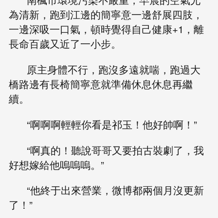
為清新，跑到江邊的簡寧意一邊舒展四肢，
一邊深吸一口氣，頓時覺得自己健康+1，離
長命百歲又近了一小步。
原主身體不行，跑沒多遠就喘，跑過大
橋路邊有長椅簡寧意就準備休息休息再繼
續。
“啊啊啊輕輕你看是祁玉！他好帥啊！”
“啊真的！聽說哥哥又要拍古裝劇了，我
好想嫁給他嗚嗚嗚。”
“他終于出來營業，微博都兩個月沒更新
了！”