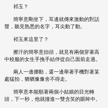
祁玉？
簡寧意剛坐下，耳邊就傳來激動的對話
聲，聽見熟悉的名字，耳尖動了動。
祁玉來這里了？
擦汗的簡寧意抬頭，就見有兩個穿著高
中校服的女生手挽手結伴從自己面前走過。
兩人一邊挪動，還一邊舉著手機對著某
處猛拍，猶猶豫豫舍不得走。
簡寧意本能順著兩個小姑娘的目光轉
頭，下一秒，他就撞進一雙含笑的眼眸中。