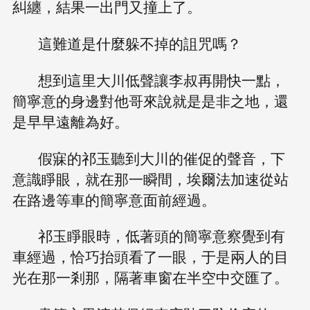
糾纏，結果一出門又撞上了。
這難道是什麼躲不掉的詛咒嗎？
想到這里大川低聲讓李叔再開快一點，
簡寧意的身邊對他哥來說就是是非之地，還
是早早遠離為好。
假寐的祁玉聽到大川的催促的聲音，下
意識睜眼，就在那一瞬間，埃爾法加速從站
在路邊等車的簡寧意面前經過。
祁玉睜眼時，低著頭的簡寧意察覺到有
車經過，恰巧抬頭看了一眼，于是兩人的目
光在那一剎那，隔著車窗在半空中交匯了。