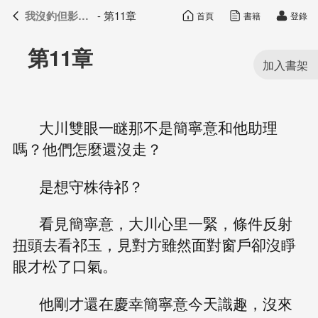
我沒釣但影帝真香了
- 第11章
首頁
書籍
登錄
我沒釣但影帝真香了
目錄
第11章
大川雙眼一瞇那不是簡寧意和他助理
嗎？他們怎麼還沒走？
是想守株待祁？
看見簡寧意，大川心里一緊，條件反射
扭頭去看祁玉，見對方雖然面對窗戶卻沒睜
眼才松了口氣。
他剛才還在慶幸簡寧意今天識趣，沒來