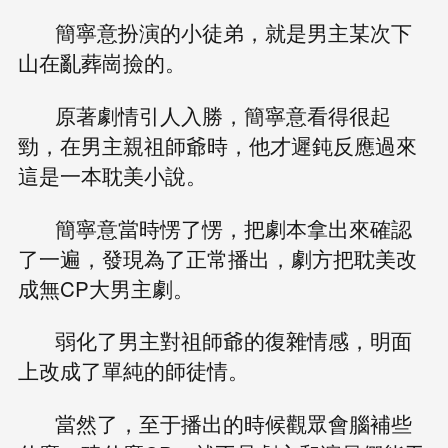
簡寧意扮演的小徒弟，就是男主某次下
山在亂葬崗撿的。
原著劇情引人入勝，簡寧意看得很起
勁，在男主親祖師爺時，他才遲鈍反應過來
這是一本耽美小說。
簡寧意當時愣了愣，把劇本拿出來確認
了一遍，發現為了正常播出，劇方把耽美改
成無CP大男主劇。
弱化了男主對祖師爺的復雜情感，明面
上改成了單純的師徒情。
當然了，至于播出的時候觀眾會腦補些