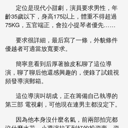
定位是現代小甜劇，演員要求男性，年
齡35歲以下，身高175以上，體重不得超過
75KG，五官端正，會拉小提琴者優先……
要求很詳細，最后寫了一條，外貌條件
優越者可適當放寬要求。
簡寧意看到后厚著臉皮私聊了這位導
演，聊了聊后他還感興趣的，便錄了試鏡視
頻發導演郵箱。
這位導演叫胡成，正在籌備自己執導的
第三部 電視劇，可他現在連男主都沒定下。
因為他本身沒什麼名氣，前兩部拍完都
沒什麼水花，小導演拉不到好的投資商，資