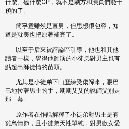
什麼、磕什麼CP，就不是劇方和演員們能干
預的了。
簡寧意雖然是直男，但思想很包容，知
道是耽美也把原著補完了。
以至于后來被評論區引導，他也和其他
讀者一樣，覺得他飾演的小徒弟對男主也有
點超出師徒情的苗頭。
尤其是小徒弟下山歷練受傷歸來，眼巴
巴地拉著男主的手，期期艾艾的說師父別走
那一幕。
原作者在作話解釋了小徒弟對男主是有
雛鳥情節，且小徒弟天性單純，對男歡女愛