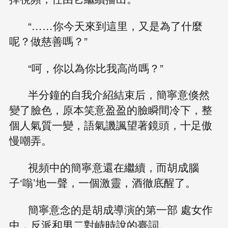
“……你今天來到這里，又是為了什麼
呢？做慈善嗎？”
“呵，你以為你比我高尚嗎？”
半分鐘的自我介紹結束后，簡寧意倏然
變了臉色，原本笑意盈盈的臉瞬間冷下，整
個人氣質一變，語氣譏諷望著鏡頭，十足傲
慢嘲弄。
視頻中的簡寧意還在繼續，而胡成腦
子‘嗡’地一聲，一個激靈，酒徹底醒了。
簡寧意念的是胡成導演的第一部 處女作
中，反派和男二對峙時說的臺詞。