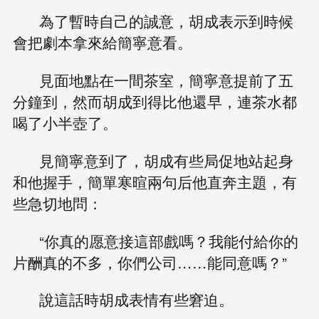
為了暫時自己的誠意，胡成表示到時候
會把劇本拿來給簡寧意看。
見面地點在一間茶室，簡寧意提前了五
分鐘到，然而胡成到得比他還早，連茶水都
喝了小半壺了。
見簡寧意到了，胡成有些局促地站起身
和他握手，簡單寒暄兩句后他直奔主題，有
些急切地問：
“你真的愿意接這部戲嗎？我能付給你的
片酬真的不多，你們公司……能同意嗎？”
說這話時胡成表情有些窘迫。