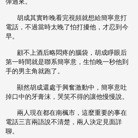
彈過來。
胡成其實昨晚看完視頻就想給簡寧意打
電話，不過當時太晚了怕打擾他，才忍到今
早。
顧不上酒后略悶疼的腦袋，胡成睜眼后
第一時間就是聯系簡寧意，生怕晚一秒他到
手的男主角就跑了。
顯然胡成還處于興奮激動中，簡寧意吐
掉口中的牙膏沫，哭笑不得的讓他慢慢說。
兩人現在都在南楓市，這麼重要的事在
電話三言兩語說不清楚，兩人決定見面詳
聊。