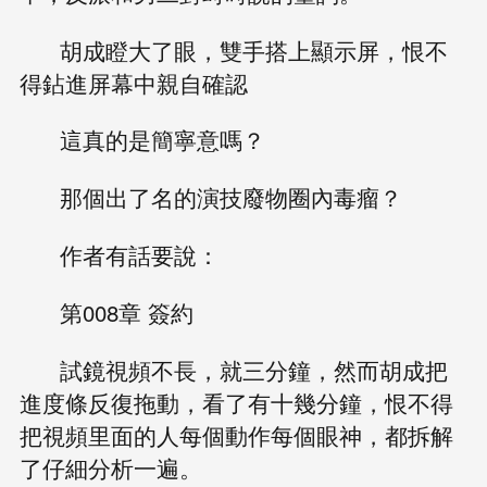
胡成瞪大了眼，雙手搭上顯示屏，恨不
得鉆進屏幕中親自確認
這真的是簡寧意嗎？
那個出了名的演技廢物圈內毒瘤？
作者有話要說：
第008章 簽約
試鏡視頻不長，就三分鐘，然而胡成把
進度條反復拖動，看了有十幾分鐘，恨不得
把視頻里面的人每個動作每個眼神，都拆解
了仔細分析一遍。