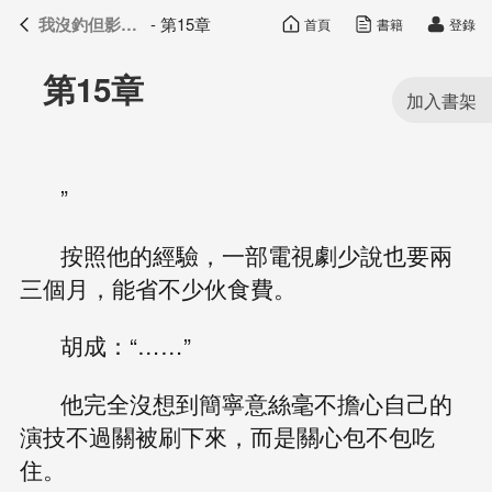
我沒釣但影帝真香了
- 第15章
首頁
書籍
登錄
我沒釣但影帝真香了
目錄
第15章
”
按照他的經驗，一部電視劇少說也要兩
三個月，能省不少伙食費。
胡成：“……”
他完全沒想到簡寧意絲毫不擔心自己的
演技不過關被刷下來，而是關心包不包吃
住。