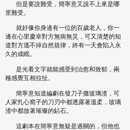
但是要說難受，簡寧意又說不上來是哪
里難受。
就好像你身邊有一位的百歲老人，你一
邊在心里慶幸對方無病無災，可又清楚的知
道對方逃不掉自然規律，終有一天會陷入永
久的成眠。
是光看文字就能感受到治愈和致郁，兩
種感覺互相拉扯。
簡寧意知道編劇在發刀子撒玻璃渣，可
人家扎心窩子的刀刃中都透露著溫柔，玻璃
渣中都放著璀璨的鉆石。
這劇本在簡寧意無疑是過關的，但他也