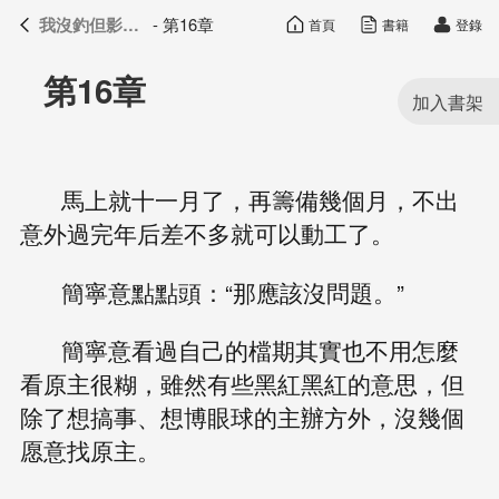
我沒釣但影帝真香了
- 第16章
首頁
書籍
登錄
我沒釣但影帝真香了
目錄
第16章
馬上就十一月了，再籌備幾個月，不出
意外過完年后差不多就可以動工了。
簡寧意點點頭：“那應該沒問題。”
簡寧意看過自己的檔期其實也不用怎麼
看原主很糊，雖然有些黑紅黑紅的意思，但
除了想搞事、想博眼球的主辦方外，沒幾個
愿意找原主。