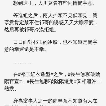
想到這里，大川莫名有些同情簡寧意。
等進組之后，兩人抬頭不見低頭見，簡
寧意肯定禁不住祁哥的誘惑天天大膽示愛，
然后再被祁哥冷漠拒絕。
日日面對祁玉的冷臉，也不知道是簡寧
意的幸運還是不幸。
…………
在#祁玉紅衣造型#之后，#長生無聊破陰
陽官宣#、#長生無聊破陰陽選角#又相繼沖上
熱搜。
身為當事人之一的簡寧意不知道有人在