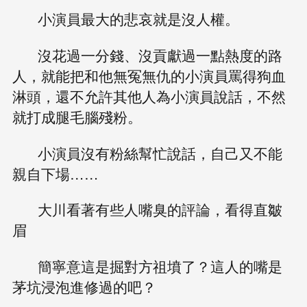
小演員最大的悲哀就是沒人權。
沒花過一分錢、沒貢獻過一點熱度的路
人，就能把和他無冤無仇的小演員罵得狗血
淋頭，還不允許其他人為小演員說話，不然
就打成腿毛腦殘粉。
小演員沒有粉絲幫忙說話，自己又不能
親自下場……
大川看著有些人嘴臭的評論，看得直皺
眉
簡寧意這是掘對方祖墳了？這人的嘴是
茅坑浸泡進修過的吧？