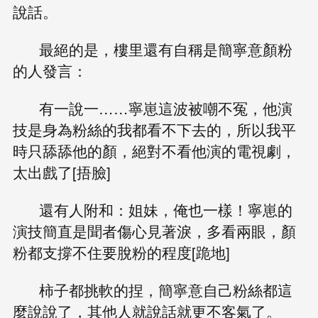
說話。
最絕的是，樓里還有自稱是簡寧意顏粉
的人發言：
有一說一……寧崽這波被嘲不冤，他演
技是身為粉絲的我都看不下去的，所以我平
時只舔舔他的顏，絕對不看他演的電視劇，
太出戲了[捂臉]
還有人附和：姐妹，俺也一樣！寧崽的
演技簡直是聞者傷心見著淚，多看兩眼，顏
粉都支撐不住要脫粉的程度[跪地]
柿子都挑軟的捏，簡寧意自己粉絲都這
麼說說了，其他人就說話就更不客氣了。