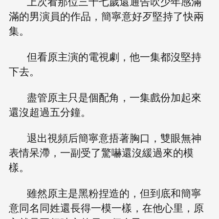
上次看那位三十七歲還通告吹少年感滿
滿的男演員的作品，簡寧意好歹堅持了快兩
集。
但看原主演的電視劇，他一集都沒堅持
下去。
盡管原主只是個配角，一集戲份加起來
還沒超過五分鐘。
退出視頻后簡寧意捂著胸口，雙眼無神
表情呆滯，一副受了驚嚇還沒緩過來的模
樣。
雖然原主是黑粉捏造的，但到底和簡寧
意同名同姓還長得一模一樣，在他心里，原