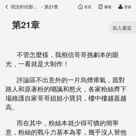
我沒釣但影帝真香了
- 第21章
首頁
書籍
登錄
我沒釣但影帝真香了
目錄
第21章
不管怎麼樣，我相信哥哥挑劇本的眼
光，一看就是大制作！
評論區不出意外的一片烏煙瘴氣，面對
路人和原著粉的嘲諷和怒火，各家粉絲齊下
場維護自家哥哥姐姐小寶貝，樓中樓越蓋越
高。
而在其中，粉絲本就少得可憐的簡寧
意，粉絲的戰斗力基本為零，幾乎沒人替他