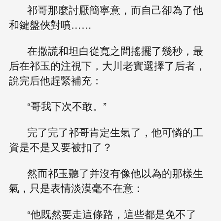
祁哥那麼討厭簡寧意，而自己卻為了他
和鍵盤俠對噴……
在撒謊和坦白從寬之間搖擺了幾秒，最
后在祁玉的注視下，大川老實選擇了后者，
說完后他趕緊補充：
“哥我下次不敢。”
完了完了祁哥肯定生氣了，他可憐的工
資是不是又要被扣了？
然而祁玉聽了并沒有像他以為的那樣生
氣，只是表情淡漠毫不在意：
“他既然要走這條路，這些都是免不了