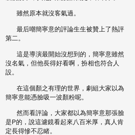
雖然原本就沒客氣過。
最后嘲簡寧意的評論生生被贊上了熱評
第二。
這是導演最開始沒想到的，簡寧意雖然
沒名氣，但他長得好看啊，扮相也符合人
設。
在這個顏之有理的世界，劇組大家以為
簡寧意能憑臉吸一波顏粉呢。
然而看評論，大家都以為簡寧意那張臉
是P的，說這濾鏡看起來八百米厚，真人肯
定長得慘不忍睹。