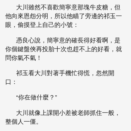
大川雖然不喜歡簡寧意那塊牛皮糖，但
他向來恩怨分明，所以他瞄了旁邊的祁玉一
眼，偷摸登上自己的小號：
憑良心說，簡寧意的確長得好看啊，是
你個鍵盤俠再投胎十次也趕不上的好看，就
問你氣不氣！
祁玉看大川對著手機忙得慌，忽然開
口：
“你在做什麼？”
大川就像上課開小差被老師抓住一般，
整個人一僵。