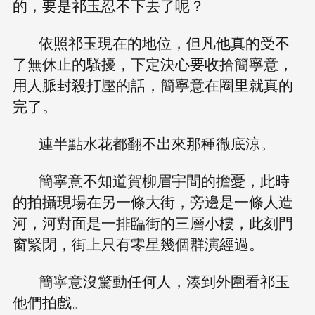
的，要是祁玉忍不下去了呢？
依照祁玉現在的地位，但凡他真的受不
了無休止的騷擾，下定決心要收拾簡寧意，
用人脈封殺打壓的話，簡寧意在圈里就真的
完了。
連半點水花都翻不出來那種徹底涼。
簡寧意不知道賀柳眉宇間的擔憂，此時
的拍攝現場在另一條大街，旁邊是一條人造
河，河對面是一排臨街的三層小樓，此刻門
窗緊閉，街上只有零星幾個群演經過。
簡寧意沒驚動任何人，湊到外圍看祁玉
他們拍戲。