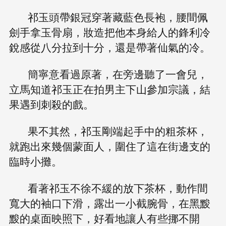
祁玉頭帶銀冠穿著藏藍色長袍，腰間佩
劍手拿玉骨扇，妝造把他本身給人的鋒利冷
銳感從八分拉到十分，還是帶著仙氣的冷。
簡寧意看過原著，在旁邊聽了一會兒，
立馬知道祁玉正在拍男主下山參加宗議，結
果遇到刺殺的戲。
果不其然，祁玉剛端起手中的粗茶杯，
就跑出來幾個蒙面人，圍住了這在街邊支的
臨時小攤。
看著祁玉不徐不緩的放下茶杯，動作間
寬大的袖口下滑，露出一小截腕骨，在黑黢
黢的桌面映照下，好看地讓人有些挪不開