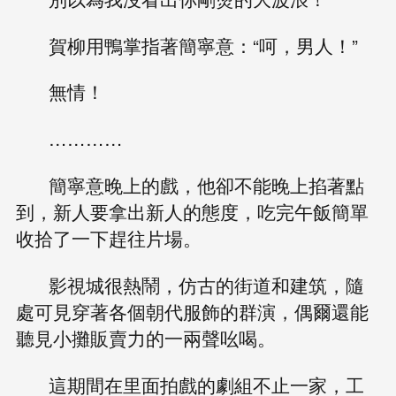
賀柳用鴨掌指著簡寧意：“呵，男人！”
無情！
…………
簡寧意晚上的戲，他卻不能晚上掐著點
到，新人要拿出新人的態度，吃完午飯簡單
收拾了一下趕往片場。
影視城很熱鬧，仿古的街道和建筑，隨
處可見穿著各個朝代服飾的群演，偶爾還能
聽見小攤販賣力的一兩聲吆喝。
這期間在里面拍戲的劇組不止一家，工