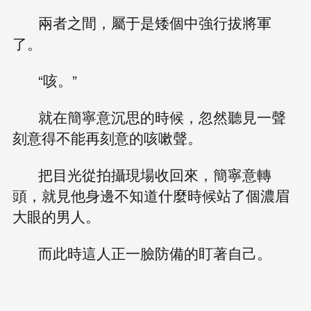
兩者之間，屬于是矮個中強行拔將軍
了。
“咳。”
就在簡寧意沉思的時候，忽然聽見一聲
刻意得不能再刻意的咳嗽聲。
把目光從拍攝現場收回來，簡寧意轉
頭，就見他身邊不知道什麼時候站了個濃眉
大眼的男人。
而此時這人正一臉防備的盯著自己。