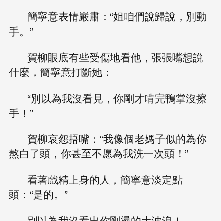
簡寧意表情嚴肅：“姐咱們說歸說，別動
手。”
賀柳眼底有些受傷地看他，張張嘴想說
什麼，簡寧意打斷她：
“別以為我沒看見，你剛才啃完鴨掌沒擦
手！”
賀柳哀怨捂嘴：“我像個老媽子似的為你
熬白了頭，你甚至不愿為我洗一次頭！”
看著戲精上身的人，簡寧意淡定點
頭：“是的。”
別以為我沒看出你剛燙的大波浪！