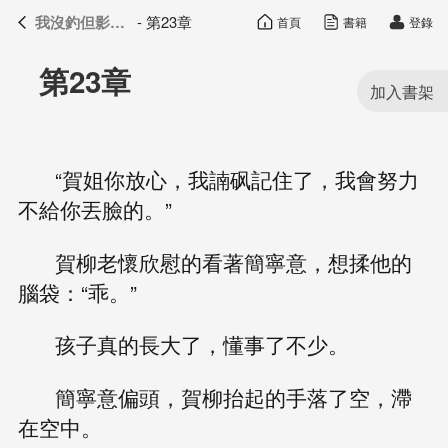
我沒釣但影帝真香了
- 第23章
首頁
書籍
登錄
我沒釣但影帝真香了
目錄
第23章
“賀姐你放心，我諵砜記住了，我會努力
不給你丟臉的。”
賀柳老懷欣慰的看著簡寧意，想揉他的
腦袋：“乖。”
孩子真的長大了，懂事了不少。
簡寧意偏頭，賀柳抬起的手落了空，滯
在空中。