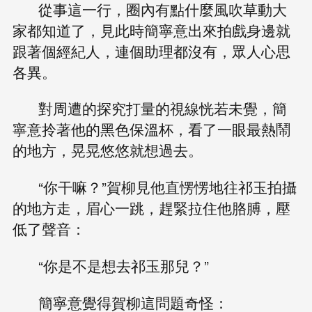
從事這一行，圈內有點什麼風吹草動大
家都知道了，見此時簡寧意出來拍戲身邊就
跟著個經紀人，連個助理都沒有，眾人心思
各異。
對周遭的探究打量的視線恍若未覺，簡
寧意拎著他的黑色保溫杯，看了一眼最熱鬧
的地方，晃晃悠悠就想過去。
“你干嘛？”賀柳見他直愣愣地往祁玉拍攝
的地方走，眉心一跳，趕緊拉住他胳膊，壓
低了聲音：
“你是不是想去祁玉那兒？”
簡寧意覺得賀柳這問題奇怪：