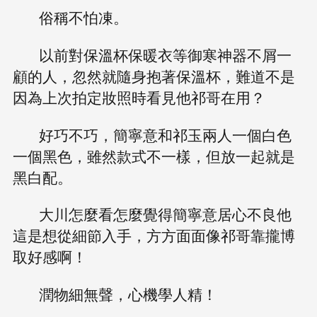
俗稱不怕凍。
以前對保溫杯保暖衣等御寒神器不屑一
顧的人，忽然就隨身抱著保溫杯，難道不是
因為上次拍定妝照時看見他祁哥在用？
好巧不巧，簡寧意和祁玉兩人一個白色
一個黑色，雖然款式不一樣，但放一起就是
黑白配。
大川怎麼看怎麼覺得簡寧意居心不良他
這是想從細節入手，方方面面像祁哥靠攏博
取好感啊！
潤物細無聲，心機學人精！