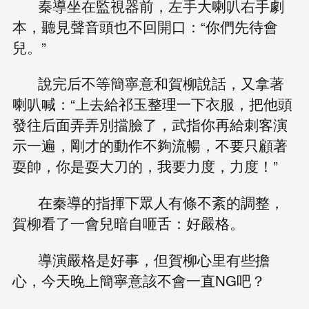
秦導坐在監視器前，左手大喇叭右手劇
本，聽見聲音頭也不回開口：“你們先待會
兒。”
說完后不等簡寧意和賀柳說話，又拿著
喇叭喊：“上去給祁玉整理一下衣服，把他頭
發往后面弄弄別擋臉了，武指你再給刺客演
示一遍，剛才的動作不夠流暢，不要只顧著
耍帥，你是耍大刀的，我要力度，力度！”
在秦導的指揮下眾人有條不紊的調整，
賀柳看了一會兒暗自咂舌：好嚴格。
導演嚴格是好事，但賀柳心里有些擔
心，今天晚上簡寧意該不會一直NG吧？