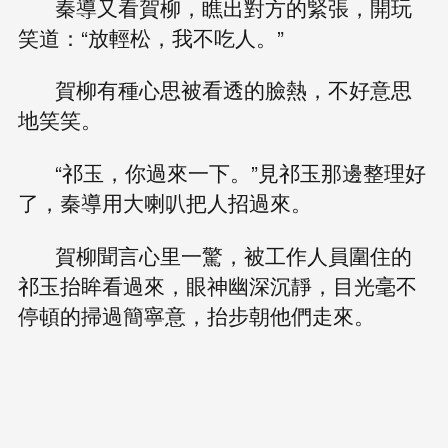
秦導又看賀柳，瞧出對方的緊張，開玩
笑道：“放輕松，我不吃人。”
賀柳有種心思被看透的臉熱，不好意思
地笑笑。
“祁玉，你過來一下。”見祁玉那邊整理好
了，秦導用大喇叭把人招過來。
賀柳聞言心里一驚，被工作人員圍住的
祁玉抬眸看過來，眼神幽深沉靜，目光毫不
停頓的掃過簡寧意，抬步朝他們走來。