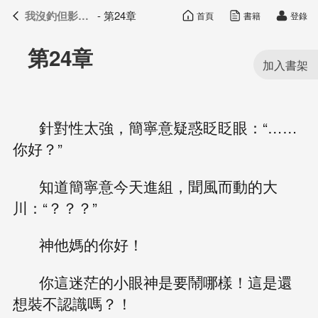
我沒釣但影帝真香了
- 第24章
首頁
書籍
登錄
我沒釣但影帝真香了
目錄
第24章
針對性太強，簡寧意疑惑眨眨眼：“……
你好？”
知道簡寧意今天進組，聞風而動的大
川：“？？？”
神他媽的你好！
你這迷茫的小眼神是要鬧哪樣！這是還
想裝不認識嗎？！