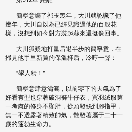
簡寧意纏了祁玉幾年，大川就認識了他
幾年，大川自以為已經見識過他的百般花
樣，沒想到如今對方裝起蒜來還挺像回事。
大川狐疑地打量后退半步的簡寧意，在
掃見他手里新買的保溫杯后，冷哼一聲：
“學人精！”
簡寧意肆意瀟灑，以前零下的天氣為了
好看有型也穿著破洞褲牛仔衣，買羽絨服第
一考慮的修身不顯胖，從頭發絲到腳指甲，
無一不透露著精致帥氣，散發著屬于二十一
歲的蓬勃生命力。