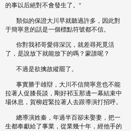
的事以后絕對不會發生了。”
類似的保證大川早就聽過許多，因此對
于簡寧意的話是一個標點符號都不信。
你對我祁哥愛得深沉，就差尋死覓活
了，是說放下就能放下的嗎？蒙誰呢？
不過是欲擒故縱罷了。
事實勝于雄辯，大川不信簡寧意也不能
拉著人促膝長談，剛好祁玉那邊一幕結束中
場休息，賀柳趕緊拉著人去跟導演打招呼。
總導演姓秦，年過半百卻未娶妻，把一
生都奉獻給了事業，從業幾十年，經他手的