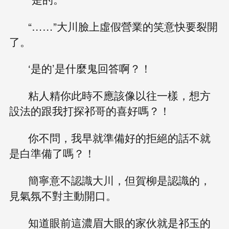
“……”大川臉上虛假營業的笑意快要裂開
了。
‘是的’是什麼鬼回答啊？！
粘人精你此時不應該像以往一樣，想方
設法的跟我打探祁哥的喜好嗎？！
你不問，我早就準備好的拒絕的話不就
是白準備了嗎？！
簡寧意不認識大川，但賀柳是認識的，
見氣氛不對主動開口。
知道眼前這濃眉大眼的家伙就是祁玉的