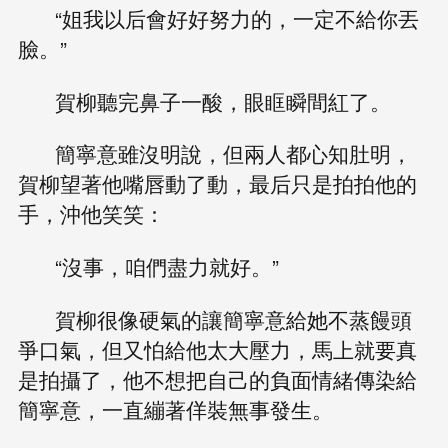
“姐我以后會好好努力的，一定不給你丟
臉。”
賀柳聽完鼻子一酸，眼眶瞬間紅了。
簡寧意雖沒明說，但兩人都心知肚明，
賀柳望著他嘴唇動了動，最后只是拍拍他的
手，沖他笑笑：
“沒事，咱們盡力就好。”
賀柳很像硬氣的讓簡寧意給她不蒸饅頭
爭口氣，但又怕給他太大壓力，馬上就要真
是拍攝了，他不想把自己的負面情緒傳染給
簡寧意，一直繃著佯裝無事發生。