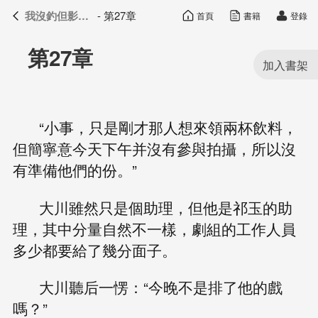
我沒釣但影帝真香了
- 第27章
首頁
書籍
登錄
我沒釣但影帝真香了
目錄
第27章
“小事，只是剛才那人想來領兩杯飲料，
但簡寧意今天下午并沒有參與拍攝，所以沒
有準備他們的份。”
大川雖然只是個助理，但他是祁玉的助
理，其中分量自然不一樣，劇組的工作人員
多少都要給了幾分面子。
大川聽后一愣：“今晚不是排了他的戲
嗎？”