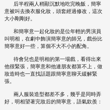
后半程兩人稍顯沉默地吃完晚飯，簡寧
意被叫去換衣服化妝，頭套經過修改，這次
大小剛剛好。
和簡寧意一起化妝的是位年輕的男演員
叫明相，在劇中飾演簡寧意的師兄，戲份比
簡寧意好一些，算個不大不小的配角。
待會兒也是明相的第一場戲，看得出來
他很緊張，簡寧意和他連朋友都算不上，做
妝造時也一直找話題跟簡寧意聊天緩解緊
張。
兩人服裝造型都差不多，幾乎是同時弄
好，明相望著完妝后的簡寧意，語氣欽羨：