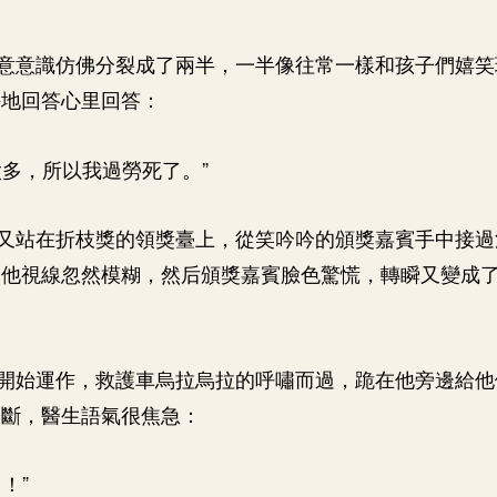
意意識仿佛分裂成了兩半，一半像往常一樣和孩子們嬉笑
靜地回答心里回答：
太多，所以我過勞死了。”
又站在折枝獎的領獎臺上，從笑吟吟的頒獎嘉賓手中接過
，他視線忽然模糊，然后頒獎嘉賓臉色驚慌，轉瞬又變成
開始運作，救護車烏拉烏拉的呼嘯而過，跪在他旁邊給他
壓斷，醫生語氣很焦急：
！”