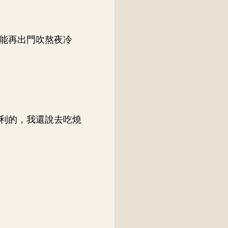
能再出門吹熬夜冷
利的，我還說去吃燒