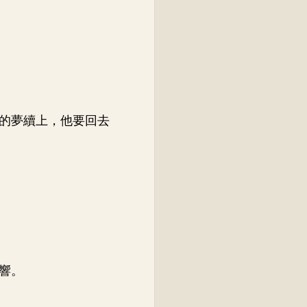
。
的夢續上，他要回去
響。