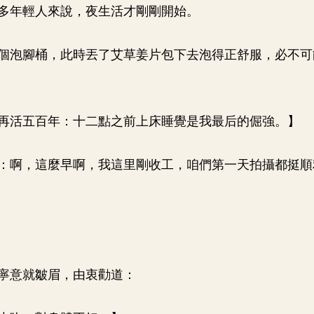
多年輕人來說，夜生活才剛剛開始。
個泡腳桶，此時丟了艾草姜片包下去泡得正舒服，必不可
再活五百年：十二點之前上床睡覺是我最后的倔強。】
：啊，這麼早啊，我這里剛收工，咱們第一天拍攝都挺順
寧意就皺眉，由衷勸道：