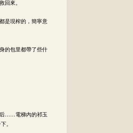
救回來。
都是現榨的，簡寧意
身的包里都帶了些什
后……電梯內的祁玉
一下。