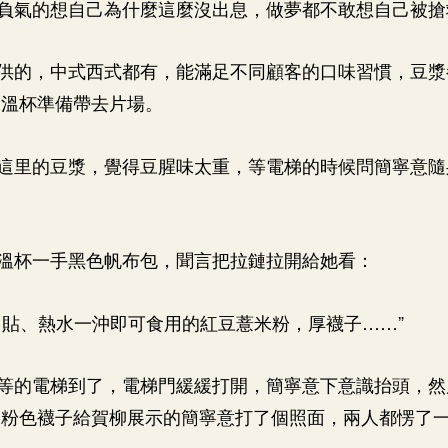
負氣的想自己為什麼這麼沒出息，做夢都不敢想自己被搶
供的，中式西式都有，能滿足不同顧客的口味習慣，豆漿
保溫杯準備帶去片場。
這里的豆漿，覺得豆腥味太重，等電梯的時候問簡寧意隨
溫杯一手黑色帆布包，聞言把拉鏈拉開給她看：
口貼、熱水一沖即可食用的紅豆薏米粉，厚襪子……”
等的電梯到了，電梯門緩緩打開，簡寧意下意識抬頭，然
雙粉色襪子給賀柳展示的簡寧意打了個照面，兩人都愣了