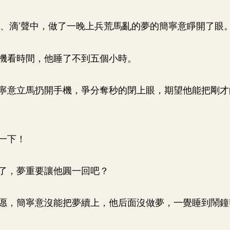
滴、滴’聲中，做了一晚上兵荒馬亂的夢的簡寧意睜開了眼
機看時間，他睡了不到五個小時。
寧意立馬扔開手機，爭分奪秒的閉上眼，期望他能把剛才
一下！
了，夢重要讓他圓一回吧？
愿，簡寧意沒能把夢續上，他后面沒做夢，一覺睡到鬧鐘