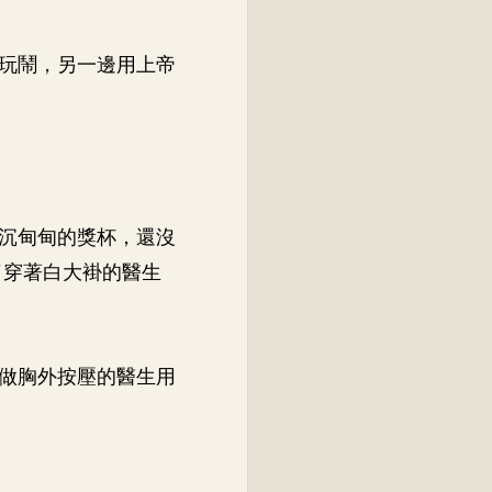
玩鬧，另一邊用上帝
沉甸甸的獎杯，還沒
了穿著白大褂的醫生
做胸外按壓的醫生用