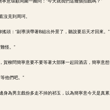
”簡寧意環顧周圍一圈問：“今天就我們這幾個拍戲嗎？”
直沒見到周珂。
賀柳搖頭：“副導演帶著B組出外景了，聽說要后天才回來。”
難怪。”
，賀柳問簡寧意要不要等著大部隊一起回酒店，簡寧意想
店等他們吧。”
邊身為男主戲份多走不掉的祁玉，以為簡寧意今天是真累