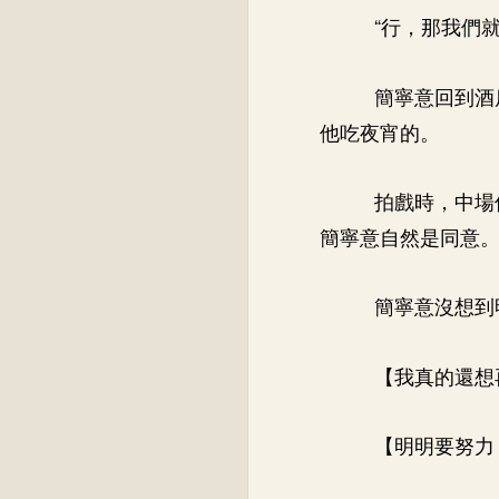
“行，那我們
簡寧意回到酒
他吃夜宵的。
拍戲時，中場
簡寧意自然是同意
簡寧意沒想到
【我真的還想
【明明要努力