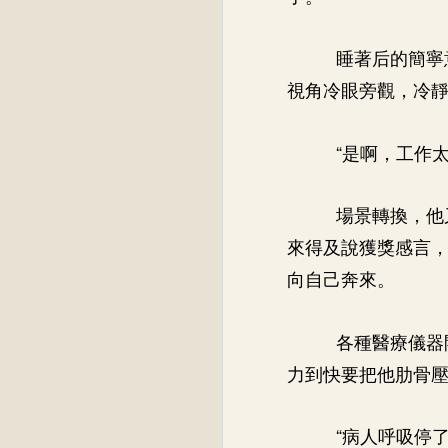
睡著后的簡寧
視角冷眼旁觀，冷
“是啊，工作
場景轉換，他
來得及說獲獎感言
向自己奔來。
各種醫療儀器
力到快要把他肋骨
“病人呼吸停了