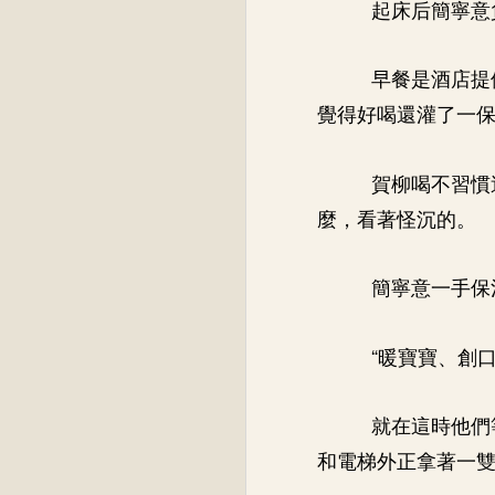
起床后簡寧意
早餐是酒店提
覺得好喝還灌了一
賀柳喝不習慣
麼，看著怪沉的。
簡寧意一手保
“暖寶寶、創
就在這時他們
和電梯外正拿著一