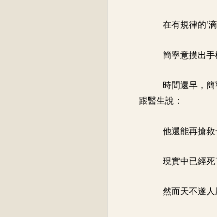
在有規律的‘
簡寧意摸出手
時間還早，簡
跟醫生說：
他還能再搶救
現實中已經死
然而天不遂人