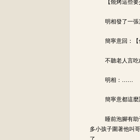
【燒烤這些要
明相發了一張
簡寧意回：【
不聽老人言吃
明相：……
簡寧意都這麼
睡前泡腳有助
多小孩子圍著他叫
了。