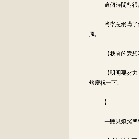
這個時間對很
簡寧意網購了
風。
【我真的還想
【明明要努力
烤慶祝一下。
】
一聽見燒烤簡