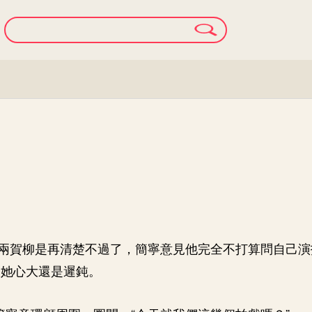
兩賀柳是再清楚不過了，簡寧意見他完全不打算問自己演
說她心大還是遲鈍。