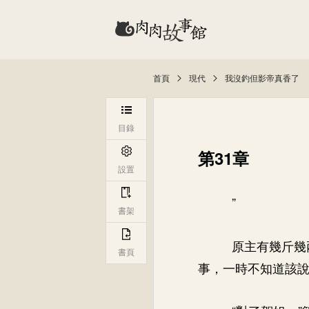
首頁
現代
我沒釣但影帝真香了
目錄
第31章
設置
”
書架
原主有幾斤幾
書頁
事，一時不知道該