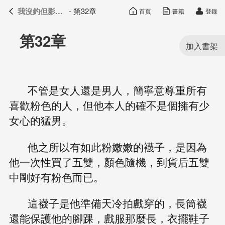
我沒釣但影帝真香了
- 第32章
首頁
書籍
登錄
我沒釣但影帝真香了
目錄
第32章
不管是女人還是男人，簡寧意尊重所有
喜歡粉色的人，但他本人的確不是個擁有少
女心的猛男。
他之所以有如此粉嫩嫩的襪子，是因為
他一次性買了五雙，顏色隨機，到貨后五雙
中剛好有粉色而已。
這襪子是他準備天冷拍戲穿的，長筒襪
還能保護他的腳踝，戲服那麼長，衣擺鞋子