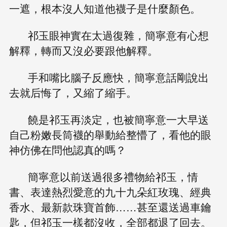
一遮，根本沒人知道他襪子是什麼顏色。
祁玉眼神實在太過復雜，簡寧意有心想
解釋，轉而又沒必要跟他解釋。
手和嘴比腦子反應快，簡寧意話剛說出
去就后悔了，又縮了縮手。
饒是祁玉再淡定，也被簡寧意一大早送
自己粉嫩長筒襪的舉動給整懵了，看他的眼
神仿佛在問他認真的嗎？
簡寧意以前送過很多禮物給祁玉，情
書、表達熱烈愛意的九十九朵紅玫瑰、經典
香水、最新款珠寶首飾……甚至還送過車鑰
匙，但祁玉一樣都沒收，全部都退了回去。