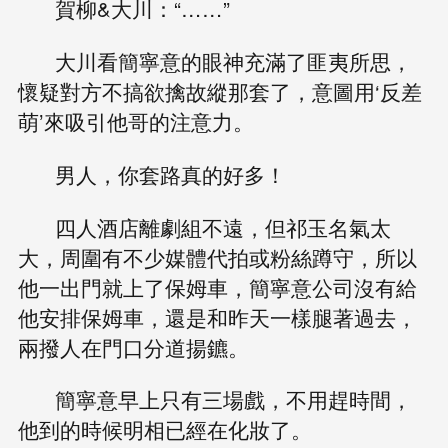
賀柳&大川：“……”
大川看簡寧意的眼神充滿了匪夷所思，
懷疑對方不搞欲擒故縱那套了，意圖用‘反差
萌’來吸引他哥的注意力。
男人，你套路真的好多！
四人酒店離劇組不遠，但祁玉名氣太
大，周圍有不少媒體代拍或粉絲蹲守，所以
他一出門就上了保姆車，簡寧意公司沒有給
他安排保姆車，還是和昨天一樣腿著過去，
兩撥人在門口分道揚鑣。
簡寧意早上只有三場戲，不用趕時間，
他到的時候明相已經在化妝了。