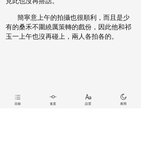
見此也沒再搭話。
簡寧意上午的拍攝也很順利，而且是少
有的桑禾不圍繞厲策轉的戲份，因此他和祁
玉一上午也沒再碰上，兩人各拍各的。
目錄
進度
設置
夜間