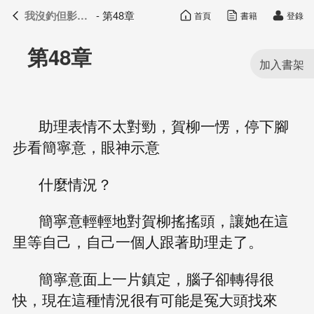
我沒釣但影帝真香了
- 第48章
首頁
書籍
登錄
我沒釣但影帝真香了
目錄
第48章
助理表情不太對勁，賀柳一愣，停下腳
步看簡寧意，眼神示意
什麼情況？
簡寧意輕輕地對賀柳搖搖頭，讓她在這
里等自己，自己一個人跟著助理走了。
簡寧意面上一片鎮定，腦子卻轉得很
快，現在這種情況很有可能是冤大頭找來