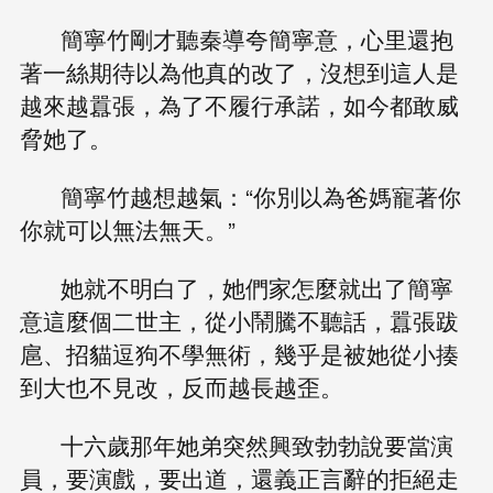
簡寧竹剛才聽秦導夸簡寧意，心里還抱
著一絲期待以為他真的改了，沒想到這人是
越來越囂張，為了不履行承諾，如今都敢威
脅她了。
簡寧竹越想越氣：“你別以為爸媽寵著你
你就可以無法無天。”
她就不明白了，她們家怎麼就出了簡寧
意這麼個二世主，從小鬧騰不聽話，囂張跋
扈、招貓逗狗不學無術，幾乎是被她從小揍
到大也不見改，反而越長越歪。
十六歲那年她弟突然興致勃勃說要當演
員，要演戲，要出道，還義正言辭的拒絕走