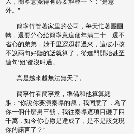
人，簡寧意覺得有必要解釋一下：“是意
外。”
簡寧竹管著家里的公司，每天忙著團團
轉，還要分心給簡寧意這個年滿二十一還不
省心的弟弟，她千里迢迢趕過來，這破小孩
不說兩句好聽的話就算了，從進門開始甚至
連句‘姐’都沒叫過。
真是越來越無法無天了。
簡寧竹看簡寧意，準備和他算算總
賬：“你說你要演秦導的戲，我同意了，為了
你一個什麼男三號，我往秦導這項目砸了四
千萬，如今你心愿是達成了，是不是該兌現
你的諾言了？”