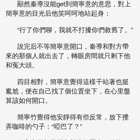
顯然秦導沒能get到簡寧意的意思，對上
簡寧意的目光后他笑呵呵地站起身：
“行了你們聊，我就不打擾你們敘舊了。”
說完后不等簡寧意開口，秦導和對方帶
來的那個人就出去了，轉眼房間就只剩下他
和冤大頭。
四目相對，簡寧意覺得這樣干站著也挺
尷尬，便在自己找了個位置坐下，在心里盤
算該如何開口。
簡寧竹覺得他安靜得有些反常，放下攪
弄咖啡的勺子：“啞巴了？”