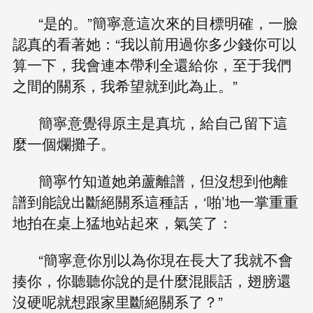
“是的。”簡寧意這次來的目標明確，一臉
認真的看著她：“我以前用過你多少錢你可以
算一下，我會連本帶利全還給你，至于我們
之間的關系，我希望就到此為止。”
簡寧意覺得原主是真坑，給自己留下這
麼一個爛攤子。
簡寧竹知道她弟蘆離譜，但沒想到他離
譜到能說出斷絕關系這種話，‘啪’地一掌重重
地拍在桌上猛地站起來，氣笑了：
“簡寧意你別以為你現在長大了我就不會
揍你，你聽聽你說的是什麼混賬話，翅膀還
沒硬呢就想跟家里斷絕關系了？”