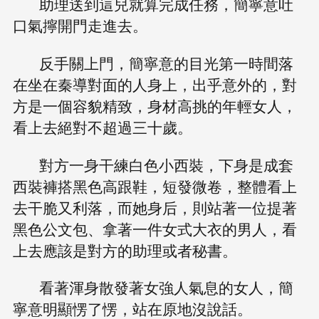
助理送到這兒就算完成任務，簡寧意吐
口氣擰開門走進去。
反手關上門，簡寧意的目光第一時間落
在坐在秦導對面的人身上，出乎意外的，對
方是一個容貌精致，身材高挑的年輕女人，
看上去絕對不超過三十歲。
對方一身干練白色小西裝，下身是成套
西裝褲搭黑色高跟鞋，短發微卷，整體看上
去干脆又利落，而她身后，則站著一位提著
黑色公文包、拿著一件女式大衣的男人，看
上去應該是對方的助理或者秘書。
看著渾身散發著女強人氣息的女人，簡
寧意明顯愣了愣，站在原地沒說話。