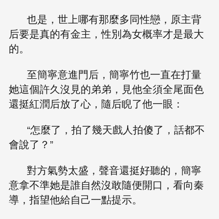
也是，世上哪有那麼多同性戀，原主背
后要是真的有金主，性別為女概率才是最大
的。
至簡寧意進門后，簡寧竹也一直在打量
她這個許久沒見的弟弟，見他全須全尾面色
還挺紅潤后放了心，隨后睨了他一眼：
“怎麼了，拍了幾天戲人拍傻了，話都不
會說了？”
對方氣勢太盛，聲音還挺好聽的，簡寧
意拿不準她是誰自然沒敢隨便開口，看向秦
導，指望他給自己一點提示。