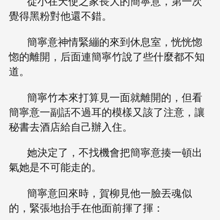
從小在天使之家長大的簡寧意，第一次
覺得黑粉對他還不錯。
簡寧意神情緊繃的來到休息室，恍恍惚
惚的離開，后面連簡寧竹說了些什麼都不知
道。
簡寧竹本來打算見一面就離開的，但看
簡寧意一副話不過耳的模樣又該了注意，讓
秘書去酒店給自己辦入住。
她決定了，不找機會把簡寧意揍一頓出
氣她是不可能走的。
簡寧意回來時，賀柳見他一臉丟魂似
的，緊張地抬手在他面前揮了揮：