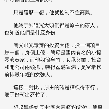
只是這麼一想，他就控制不住高興。
他終于知道冤大頭們都是原主的家人，
也知道他們是什麼身份：
簡父眼光毒辣的投資大佬，投一個項目
賺一個，身價上億，簡母是國內有名的小提
琴演奏家，而他姐簡寧竹，女承父業，投資
和開公司兩頭抓，轉得盆滿缽滿，是富豪榜
前排最年輕的女強人。
這樣一對比，原主的確是糟糕得不行，
屬于好筍出歹竹了。
想起黑粉給原主‘圈內毒瘤’的定位，簡寧