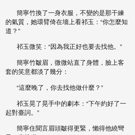
簡寧竹換了一身衣服，不變的是那干練
的氣質，她環臂倚在墻上看祁玉：“你怎麼知
道？”
祁玉微笑：“因為我正好也要去找他。”
簡寧竹皺眉，微微站直了身體，臉上客
套的笑意都淡了幾分：
“這麼晚了，你去找他做什麼？”
祁玉晃了晃手中的劇本：“下午約好了一
起對臺詞。”
簡寧住聞言眉頭皺得更緊，懶得他繞彎