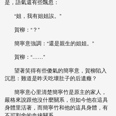
是，語氣還有些飄忽：
“姐，我有姐姐誒。”
賀柳：“？”
簡寧意強調：“還是親生的姐姐。”
賀柳：“……”
望著笑得有些傻氣的簡寧意，賀柳陷入
沉思：難道是昨天吃壞肚子的后遺癥？
簡寧意心里清楚簡寧竹是原主的家人，
嚴格來說跟他沒什麼關系，但如今他在這具
身體里活著，而簡寧竹和他的這具身體，有
不可割舍的血緣關系。