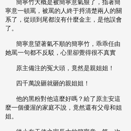
簡寧竹大概是被簡寧意氣狠了，指著簡
寧意一頓罵，被罵的人終于捋清楚兩人的關
系了，從頭到尾都沒有什麼金主，是他誤會
了。
簡寧意望著氣不順的簡寧竹，乖乖任由
她罵一句都不反駁，心里卻覺得很不真實
原主備注的冤大頭，竟然是親姐姐！
四千萬說砸就砸的親姐姐！
他的黑粉對他這麼好嗎？給了原主安這
麼一個優渥的家庭不說，竟然還有父母和姐
姐。