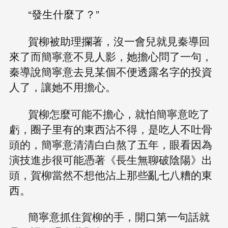
“發生什麼了？”
賀柳被助理攔著，沒一會兒就見秦導回
來了而簡寧意不見人影，她擔心問了一句，
秦導說簡寧意去見某個不便透露名字的投資
人了，讓她不用擔心。
賀柳怎麼可能不擔心，就怕簡寧意吃了
虧，圈子里有的東西沾不得，是吃人不吐骨
頭的，簡寧意清清白白熬了五年，眼看因為
演技進步很可能憑著《長生無聊破陰陽》出
頭，賀柳當然不想他沾上那些亂七八糟的東
西。
簡寧意抓住賀柳的手，開口第一句話就