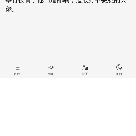
佬。
目錄
進度
設置
夜間