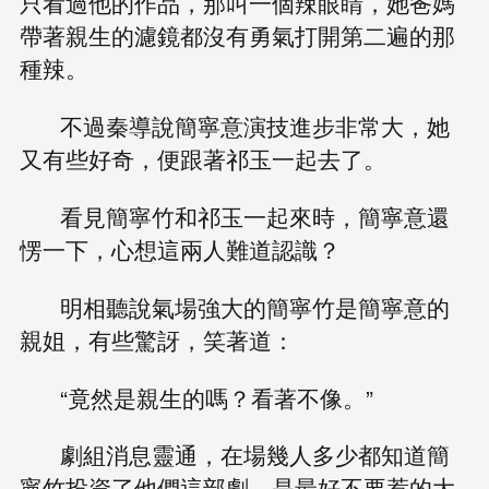
只看過他的作品，那叫一個辣眼睛，她爸媽
帶著親生的濾鏡都沒有勇氣打開第二遍的那
種辣。
不過秦導說簡寧意演技進步非常大，她
又有些好奇，便跟著祁玉一起去了。
看見簡寧竹和祁玉一起來時，簡寧意還
愣一下，心想這兩人難道認識？
明相聽說氣場強大的簡寧竹是簡寧意的
親姐，有些驚訝，笑著道：
“竟然是親生的嗎？看著不像。”
劇組消息靈通，在場幾人多少都知道簡
寧竹投資了他們這部劇，是最好不要惹的大