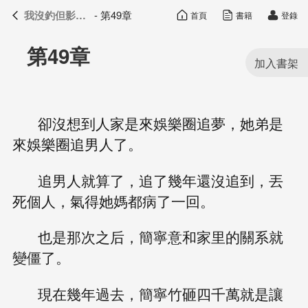
我沒釣但影帝真香了
- 第49章
首頁
書籍
登錄
我沒釣但影帝真香了
目錄
第49章
卻沒想到人家是來娛樂圈追夢，她弟是
來娛樂圈追男人了。
追男人就算了，追了幾年還沒追到，丟
死個人，氣得她媽都病了一回。
也是那次之后，簡寧意和家里的關系就
變僵了。
現在幾年過去，簡寧竹砸四千萬就是讓