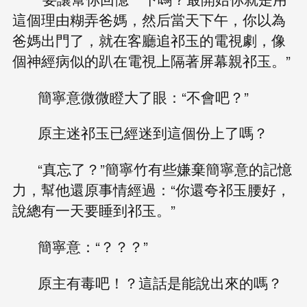
這個理由糊弄爸媽，然后當天下午，你以為
爸媽出門了，就在客廳追祁玉的電視劇，像
個神經病似的趴在電視上隔著屏幕親祁玉。”
簡寧意微微瞪大了眼：“不會吧？”
原主迷祁玉已經迷到這個份上了嗎？
“真忘了？”簡寧竹有些嫌棄簡寧意的記憶
力，幫他還原事情經過：“你還夸祁玉腰好，
說總有一天要睡到祁玉。”
簡寧意：“？？？”
原主有毒吧！？這話是能說出來的嗎？