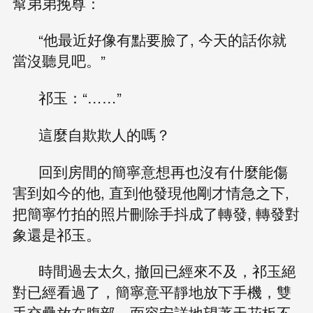
幫弟弟挽尊：
“他最近好像有點要臉了, 今天的話你就
當沒聽見吧。”
祁玉：“……”
這麼自欺欺人的嗎？
回到房間的簡寧意想再也沒有什麼能傷
害到如今的他, 直到他發現他剛才情急之下,
把簡寧竹拍的照片刪除手抖成了轉發, 轉發對
象還是祁玉。
時間過去太久, 撤回已經來不及，祁玉絕
對已經看過了，簡寧意平靜地放下手機，雙
手交疊放在腹部，面容安詳地望著天花板不