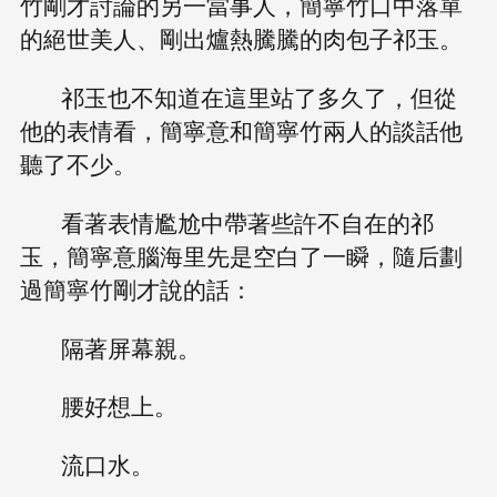
竹剛才討論的另一當事人，簡寧竹口中落單
的絕世美人、剛出爐熱騰騰的肉包子祁玉。
祁玉也不知道在這里站了多久了，但從
他的表情看，簡寧意和簡寧竹兩人的談話他
聽了不少。
看著表情尷尬中帶著些許不自在的祁
玉，簡寧意腦海里先是空白了一瞬，隨后劃
過簡寧竹剛才說的話：
隔著屏幕親。
腰好想上。
流口水。