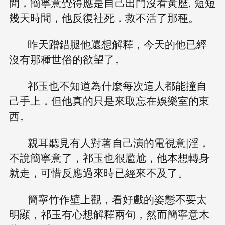
間，簡寧意覺得應是自己出門沒看黃歷, 短短
幾天時間，他反復社死，救不活了那種。
昨天蹭錯腿他還想解釋，今天的他已經
沒有那種世俗的欲望了。
祁玉也不知道為什麼每次這人都能撞自
己手上，但他真的只是來取忘在娛樂室的東
西。
親耳聽見有人對著自己演的電視意|淫，
不說簡寧意了，祁玉也很尷尬，他本想轉身
就走，可惜反應過來時已經來不及了。
簡寧竹作壁上觀，看好戲的姿態不要太
明顯，祁玉有心想解釋兩句，然而簡寧意木