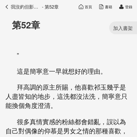
我沒釣但影帝真香了
- 第52章
首頁
書籍
登錄
我沒釣但影帝真香了
目錄
第52章
”
這是簡寧意一早就想好的理由。
拜高調的原主所賜，他喜歡祁玉幾乎是
人盡皆知的地步，這洗都沒法洗，簡寧意只
能換個角度澄清。
很多真情實感的粉絲都會錯亂，誤以為
自己對偶像的仰慕是男女之情的那種喜歡，