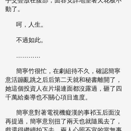
動了。
呵，人生。
不過如此。
…………
簡寧竹很忙，在劇組待不久，確認簡寧
意活蹦亂跳之后后第二天就和秘書離開了，
她這個投資人在片場連面都沒露過，砸了四
千萬給秦導也不關心項目進度。
簡寧意對著電視機癡漢的事祁玉后面沒
再提過，簡寧意別扭了兩天也就隨風去了，
戲還得繼續拍下去，兩人心照不宣的當無事