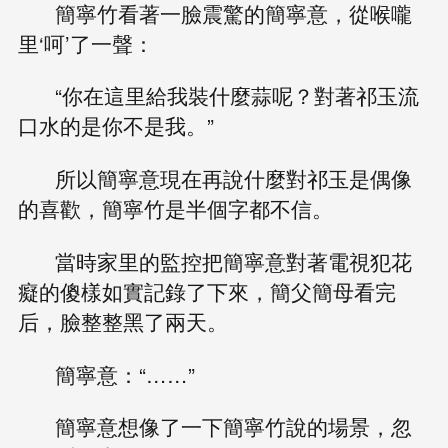
簡寧竹看著一臉震驚的簡寧意，從喉嚨
里‘呵’了一聲：
“你在這里給我裝什麼蒜呢？對著祁玉流
口水的是你不是我。”
所以簡寧意現在再說什麼對祁玉是偶像
的喜歡，簡寧竹是半個字都不信。
當時家里的監控把簡寧意對著電視犯花
癡的傻樣如實記錄了下來，簡父簡母看完
后，臉整整黑了兩天。
簡寧意：“……”
簡寧意想像了一下簡寧竹說的場景，忽