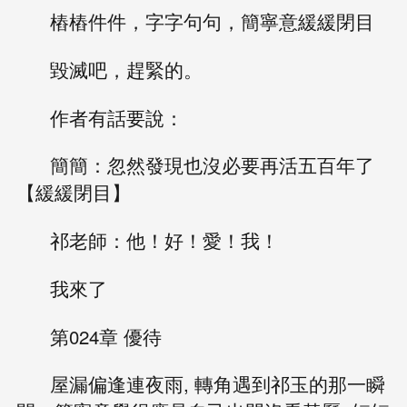
樁樁件件，字字句句，簡寧意緩緩閉目
毀滅吧，趕緊的。
作者有話要說：
簡簡：忽然發現也沒必要再活五百年了
【緩緩閉目】
祁老師：他！好！愛！我！
我來了
第024章 優待
屋漏偏逢連夜雨, 轉角遇到祁玉的那一瞬