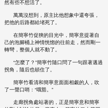
然有些不想活了。
萬萬沒想到，原主比他想象中還夸張，
把他的后路都給堵死了。
在簡寧竹促狹的目光中，簡寧意提著自
己的泡腳桶上神情恍惚的往前走，然而剛一
轉彎，整個人就不動了。
“怎麼了？”簡寧竹隨口問了一句跟著邁過
拐角，隨后也頓住了。
簡寧竹看清和簡寧意面面相覷的人，吹
了一聲口哨：“哦豁。”
走廊拐角處站著的，正是簡寧意和簡寧