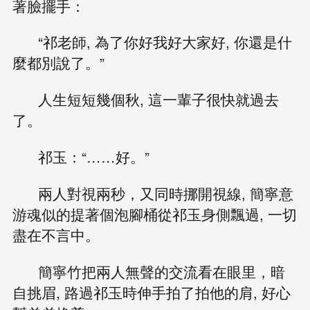
著臉擺手：
“祁老師, 為了你好我好大家好, 你還是什
麼都別說了。”
人生短短幾個秋, 這一輩子很快就過去
了。
祁玉：“……好。”
兩人對視兩秒，又同時挪開視線, 簡寧意
游魂似的提著個泡腳桶從祁玉身側飄過, 一切
盡在不言中。
簡寧竹把兩人無聲的交流看在眼里，暗
自挑眉, 路過祁玉時伸手拍了拍他的肩, 好心