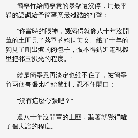
簡寧竹給簡寧意的暴擊還沒停，用最平
靜的語調給予簡寧意最殘酷的打擊：
“你當時的眼神，饑渴得就像八十年沒開
葷的土匪見了落單的絕世美女、餓了十年的
狗見了剛出爐的肉包子，恨不得鉆進電視機
里把祁玉扒光的程度。”
饒是簡寧意再淡定也繃不住了，被簡寧
竹兩個夸張比喻給驚到，忍不住開口：
“沒有這麼夸張吧？”
還八十年沒開葷的土匪，聽著就覺得離
了個大譜的程度。