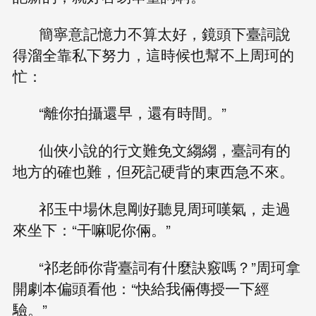
簡寧意記憶力不算太好，鏡頭下臺詞說
得溜全靠私下努力，這時候也幫不上周珂的
忙：
“離你拍攝還早，還有時間。”
仙俠小說的行文難免文縐縐，臺詞有的
地方的確也難，但死記硬背的東西急不來。
祁玉中場休息剛好聽見周珂嘆氣，走過
來坐下：“干嘛呢你倆。”
“祁老師你背臺詞有什麼訣竅嗎？”周珂拿
開劇本偏頭看他：“快給我倆傳授一下經
驗。”