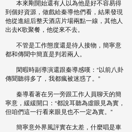
本來剛開始還有人以為他是好不容易得
到個好資源，做戲給秦導他們看，結果發現
他從進組后整天酒店片場兩點一線，其他人
出去K歌聚餐，他從來不去。
不管是工作態度還是待人接物，簡寧意
都和傳聞中簡直是判若兩人。
閑暇時副導演還跟秦導感嘆：“以前八卦
傳聞聽得多了，我都瘋被迷惑了。”
秦導看著在另一旁跟工作人員聊天的簡
寧意，緩緩開口：“都說耳聽為虛眼見為實，
但咱們這一行看來眼見也不一定為實。”
簡寧意外界風評實在太差，什麼唱是車