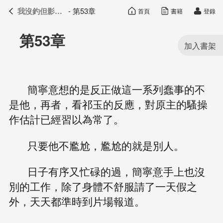
我沒釣但影帝真香了
- 第53章
首頁
書籍
登錄
我沒釣但影帝真香了
目錄
第53章
簡寧意想的是反正做這一系列蠢事的不
是他，再者，看祁玉的反應，對原主的騷操
作估計已經習以為常了。
只要他不尷尬，尷尬的就是別人。
日子有序又忙碌的過，簡寧意手上也沒
別的工作，除了身體不舒服請了一天假之
外，天天都準時到片場報道。