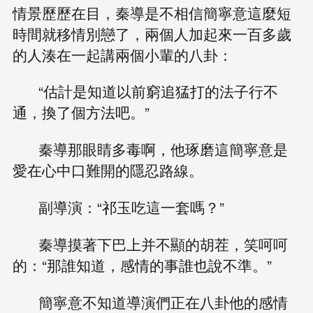
情景歷歷在目，秦導是不相信簡寧意這麼短
時間就移情別戀了，兩個人加起來一百多歲
的人湊在一起講兩個小輩的八卦：
“估計是知道以前窮追猛打的法子行不
通，換了個方法吧。”
秦導那眼睛多毒啊，他琢磨這簡寧意是
愛在心中口難開的隱忍路線。
副導演：“祁玉吃這一套嗎？”
秦導摸著下巴上并不顯的胡茬，笑呵呵
的：“那誰知道，感情的事誰也說不準。”
簡寧意不知道導演們正在八卦他的感情