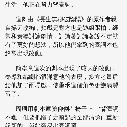
生活，他正在努力背臺詞。
這劇由《長生無聊破陰陽》的原作者親
自操刀改編，拍戲是對方也是隨組跟拍，經
常和秦導討論劇情，討論著討論著說不定就
有了更好的想法，所以他們拿到的臺詞本也
經常出現改動。
簡寧意這次的劇本出現了較大的改動，
秦導和編劇都很滿意他的表現，多方考量后
給他加了兩場戲，使桑禾這個角色更飽滿豐
富了。
周珂用劇本遮臉仰倒在椅子上：“背臺詞
不難，但要把腦子之前記的全部清除再重新
記新的，就好容易串臺詞啊。”