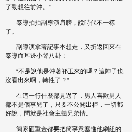
了勁想往前沖。”
秦導拍拍副導演肩膀，說時代不一樣
了。
副導演拿著記事本想走，又折返回來在
秦導而耳邊小聲八卦：
“不是說他是沖著祁玉來的嗎？這陣子也
沒看出來啊，轉性了？”
在這一行什麼都見過了，男人喜歡男人
都不是個事兒了，只要不公開出柜，一切都
好說，問就是社會主義兄弟情。
簡家砸重金都要把簡寧意塞進他劇組的