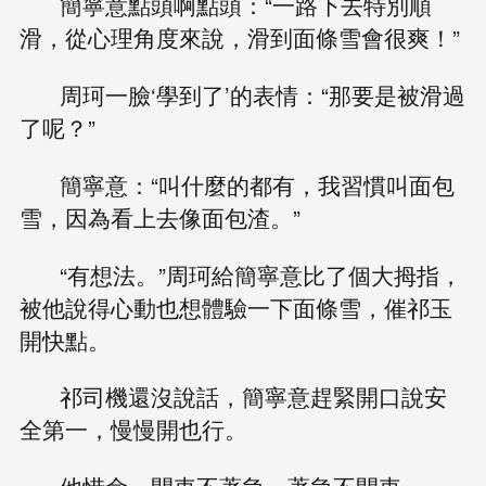
簡寧意點頭啊點頭：“一路下去特別順
滑，從心理角度來說，滑到面條雪會很爽！”
周珂一臉‘學到了’的表情：“那要是被滑過
了呢？”
簡寧意：“叫什麼的都有，我習慣叫面包
雪，因為看上去像面包渣。”
“有想法。”周珂給簡寧意比了個大拇指，
被他說得心動也想體驗一下面條雪，催祁玉
開快點。
祁司機還沒說話，簡寧意趕緊開口說安
全第一，慢慢開也行。