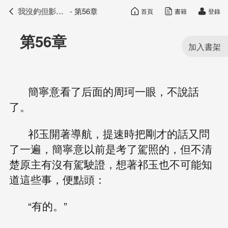
我沒釣但影帝真香了
- 第56章
首頁
書籍
登錄
我沒釣但影帝真香了
目錄
第56章
簡寧意看了后面的周珂一眼，不說話
了。
祁玉開著導航，提速時把剛才的話又問
了一遍，簡寧意以前是考了駕照的，但不清
楚原主有沒有駕駛證，想著祁玉也不可能知
道這些事，便點頭：
“有的。”