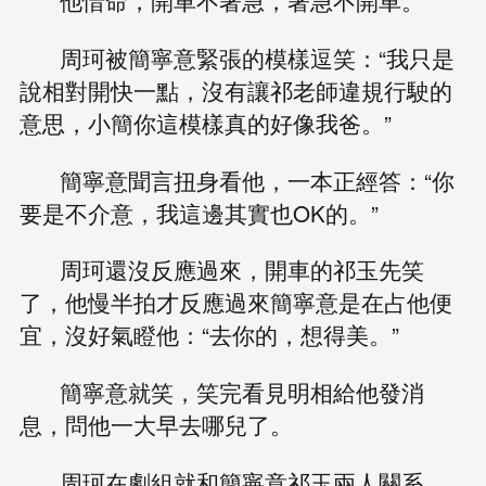
他惜命，開車不著急，著急不開車。
周珂被簡寧意緊張的模樣逗笑：“我只是
說相對開快一點，沒有讓祁老師違規行駛的
意思，小簡你這模樣真的好像我爸。”
簡寧意聞言扭身看他，一本正經答：“你
要是不介意，我這邊其實也OK的。”
周珂還沒反應過來，開車的祁玉先笑
了，他慢半拍才反應過來簡寧意是在占他便
宜，沒好氣瞪他：“去你的，想得美。”
簡寧意就笑，笑完看見明相給他發消
息，問他一大早去哪兒了。
周珂在劇組就和簡寧意祁玉兩人關系