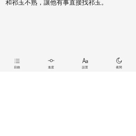
和祁玉不熟，讓他有事直接找祁玉。
目錄
進度
設置
夜間
上一章
下一章