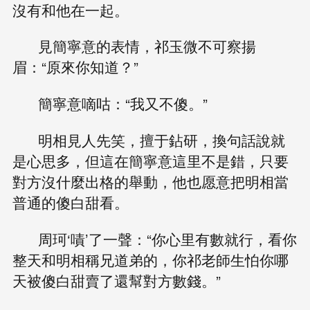
沒有和他在一起。
見簡寧意的表情，祁玉微不可察揚
眉：“原來你知道？”
簡寧意嘀咕：“我又不傻。”
明相見人先笑，擅于鉆研，換句話說就
是心思多，但這在簡寧意這里不是錯，只要
對方沒什麼出格的舉動，他也愿意把明相當
普通的傻白甜看。
周珂‘嘖’了一聲：“你心里有數就行，看你
整天和明相稱兄道弟的，你祁老師生怕你哪
天被傻白甜賣了還幫對方數錢。”