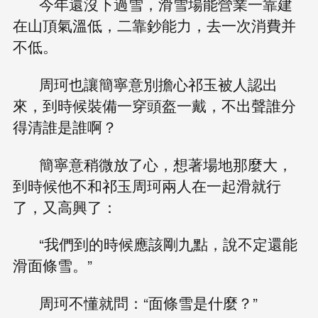
今年還沒下過雪，滑雪場能營業一靠建
在山頂氣溫低，二靠鈔能力，去一次消費并
不低。
周珂也讓簡寧意別擔心祁玉被人認出
來，到時候裝備一穿頭盔一戴，不出聲誰分
得清誰是誰啊？
簡寧意稍微放了心，想著場地那麼大，
到時候他不和祁玉周珂兩人在一起滑就行
了，又高興了：
“我們到的時候應該剛九點，說不定還能
滑面條雪。”
周珂不懂就問：“面條雪是什麼？”