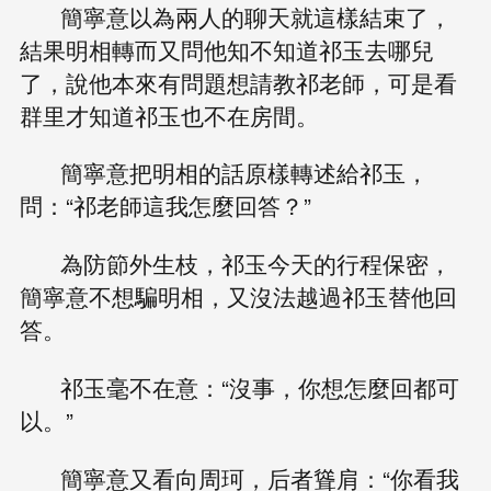
簡寧意以為兩人的聊天就這樣結束了，
結果明相轉而又問他知不知道祁玉去哪兒
了，說他本來有問題想請教祁老師，可是看
群里才知道祁玉也不在房間。
簡寧意把明相的話原樣轉述給祁玉，
問：“祁老師這我怎麼回答？”
為防節外生枝，祁玉今天的行程保密，
簡寧意不想騙明相，又沒法越過祁玉替他回
答。
祁玉毫不在意：“沒事，你想怎麼回都可
以。”
簡寧意又看向周珂，后者聳肩：“你看我