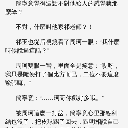
簡寧意覺得這話不對他給人的感覺就那
麼笨？
不對，什麼叫他家祁老師？！
祁玉也從后視鏡看了周珂一眼：“我什麼
時候說過這話？”
周珂雙眼一彎，里面全是笑意：“哎呀，
我只是隨便打了個比方而已，二位不要這麼
緊張嘛。”
簡寧意：“……珂哥你戲好多哦。”
被周珂這麼一打岔，簡寧意心里那點糾
結也沒了，把皮球踢了回去，跟明相說自己