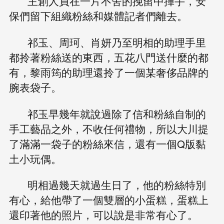
主創人員在一片不舍的挽留中揮手，安
保們留下組織粉絲和媒體記者們離去。
祁玉、周珂、肖妍乃至明相的助理手里
都拎著粉絲送的東西，五花八門送什麼的都
有，黎雨筠的助理還拎了一個某奢侈品牌的
腕表袋子。
祁玉早幾年就說過除了信和粉絲自制的
手工藝品之外，不收任何禮物，所以大川提
了滿滿一袋子的粉絲來信，還有一個Q版黏
土小玩偶。
明相過幾天就過生日了，他的粉絲特別
有心，給他帶了一個雙層的小蛋糕，蛋糕上
還印著他的照片，可以說是非常有心了。