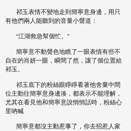
祁玉表情不變地走到簡寧意身邊，用只
有他們兩人能聽到的音量小聲道：
“江湖救急幫個忙。”
簡寧意不動聲色地瞧了一眼表情有些不
自在的肖妍一眼，瞬間了然，讓了個位置給
祁玉。
祁玉底下的粉絲眼睜睜看著他舍棄中間
位主動往簡寧意身邊湊，都表示不能理解，
尤其在看見他和簡寧意說悄悄話時，粉絲心
里吶喊
簡寧意都沒主動惹事了，你去招惹人家