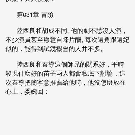
第031章 冒險
陸西良和胡成不同, 他的劇不愁沒人演，
不少演員甚至愿意自降片酬, 每次選角跟選妃
似的，能得到試鏡機會的人并不多。
陸西良和秦導這個師兄的關系好，平時
發現什麼好的苗子兩人都會私底下討論，這
次秦導把簡寧意推薦給他時，他沒怎麼放在
心上，委婉回：