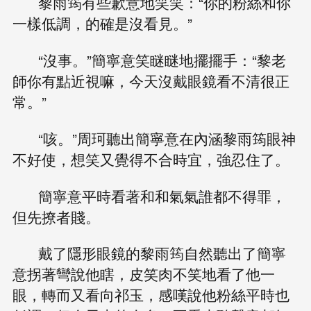
黎雨筠有些歉意地笑笑：“你的粉絲和你
一樣低調，的確是沒看見。”
“沒事。”簡寧意笑瞇瞇地擺擺手：“黎老
師你有點近視嘛，今天沒戴眼鏡看不清很正
常。”
“咳。”周珂聽出簡寧意在內涵黎雨筠眼神
不好使，想笑又覺得不合時宜，強忍住了。
簡寧意平時看著和和氣氣誰都不得罪，
但先撩者賤。
戴了隱形眼鏡的黎雨筠自然聽出了簡寧
意拐著彎說他瞎，皮笑肉不笑地看了他一
眼，轉而又看向祁玉，感嘆說他粉絲平時也