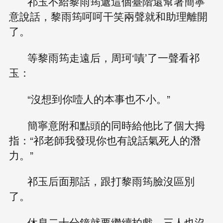
祁玉不給黎雨筠遞這個臺階還幫著簡寧
意說話，黎雨筠呵呵干笑兩聲就和助理離開
了。
等黎雨筠走遠后，周珂‘嘖’了一聲看祁
玉：
“沒想到你噎人的本事也不小。”
簡寧意附和點頭的同時給他比了個大拇
指：“祁老師我發現你也有說話氣死人的潛
力。”
祁玉后面那話，跟打黎雨筠臉沒區別
了。
休息二十分鐘就要繼續拍戲，三人也沒