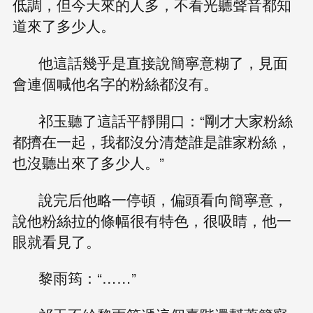
低調，但今天來的人多，不看光聽聲音都知
道來了多少人。
他這話幾乎是直接說簡寧意糊了，見面
會連個喊他名字的粉絲都沒有。
祁玉聽了這話平靜開口：“剛才大家粉絲
都擠在一起，我都沒分清楚誰是誰家粉絲，
也沒聽出來了多少人。”
說完后他略一停頓，偏頭看向簡寧意，
說他粉絲拉的條幅很有特色，很吸睛，他一
眼就看見了。
黎雨筠：“……”