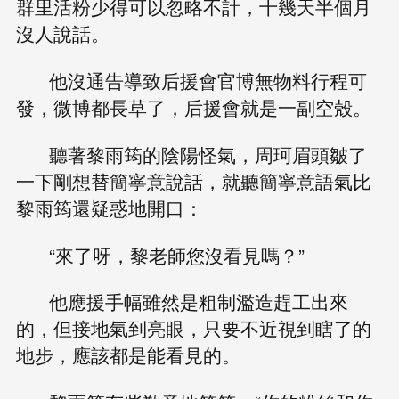
群里活粉少得可以忽略不計，十幾天半個月
沒人說話。
他沒通告導致后援會官博無物料行程可
發，微博都長草了，后援會就是一副空殼。
聽著黎雨筠的陰陽怪氣，周珂眉頭皺了
一下剛想替簡寧意說話，就聽簡寧意語氣比
黎雨筠還疑惑地開口：
“來了呀，黎老師您沒看見嗎？”
他應援手幅雖然是粗制濫造趕工出來
的，但接地氣到亮眼，只要不近視到瞎了的
地步，應該都是能看見的。