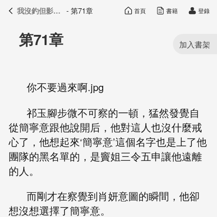
我沒釣但影帝真香了
- 第71章
首頁
書籍
登錄
我沒釣但影帝真香了
目錄
第71章
你不要過來啊.jpg
祁玉腳步微不可察的一頓，猛然發覺自
從簡寧意跟他說開后，他對這人也沒什麼戒
心了，他想起來‘簡寧意’這個名字也是上了他
團隊的黑名單的，是竇姐三令五申讓他遠離
的人。
而剛才在察覺到肖妍意圖的瞬間，他卻
想沒想選擇了簡寧意。