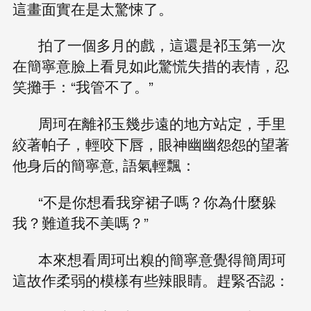
這畫面實在是太驚悚了。
拍了一個多月的戲，這還是祁玉第一次
在簡寧意臉上看見如此驚慌失措的表情，忍
笑攤手：“我管不了。”
周珂在離祁玉幾步遠的地方站定，手里
絞著帕子，輕咬下唇，眼神幽幽怨怨的望著
他身后的簡寧意, 語氣輕飄：
“不是你想看我穿裙子嗎？你為什麼躲
我？難道我不美嗎？”
本來想看周珂出糗的簡寧意覺得簡周珂
這故作柔弱的模樣有些辣眼睛。趕緊否認：