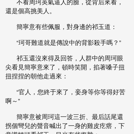
不看周珂英氣逼人的臉，從背后來看，
還是個高挑美人。
簡寧意有些佩服，對身邊的祁玉道：
“珂哥難道就是傳說中的背影殺手嗎？”
祁玉還沒來得及回答，人群中的周珂眼
尖看見簡寧意來了，頓時笑開，掐著嗓子扭
扭捏捏的朝他走過來：
“官人，您終于來了，妾身等你等得好苦
啊～”
簡寧意被周珂這一波三折、最后話尾還
拐個彎兒的聲音喊出了一身的雞皮疙瘩，下