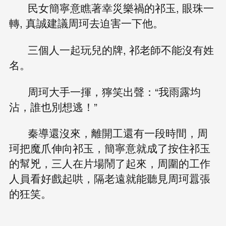
民女簡寧意瞧著幸災樂禍的祁玉, 眼珠一
轉, 真誠建議周珂去迫害一下他。
三個人一起玩兒的牌, 祁老師不能沒有姓
名。
周珂大手一揮，獰笑出聲：“我雨露均
沾，誰也別想逃！”
秦導還沒來，離開工還有一段時間，周
珂把魔爪伸向祁玉，簡寧意就成了按住祁玉
的幫兇，三人在片場鬧了起來，周圍的工作
人員看好戲起哄，隔老遠就能聽見周珂囂張
的狂笑。