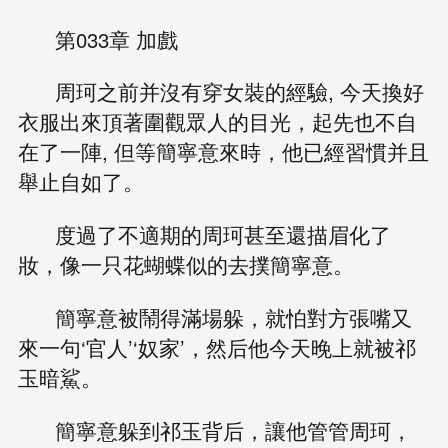
第033章 加戲
周珂之前并沒有穿女裝的經驗, 今天換好
衣服出來頂著圍觀眾人的目光，起先也不自
在了一陣, 但等簡寧意來時，他已經習慣并且
舉止自如了。
度過了不適期的周珂甚至還描眉化了
妝，像一只花蝴蝶似的去撲簡寧意。
簡寧意被鬧得滿場躲，就怕對方張嘴又
來一句‘官人’‘奴家’，然后他今天晚上就被祁
玉暗鯊。
簡寧意躲到祁玉背后，讓他管管周珂，