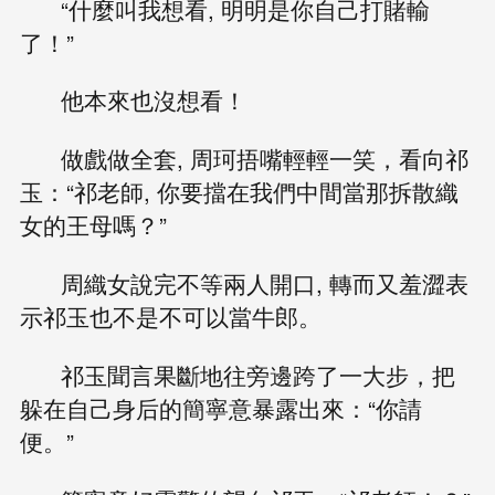
“什麼叫我想看, 明明是你自己打賭輸
了！”
他本來也沒想看！
做戲做全套, 周珂捂嘴輕輕一笑，看向祁
玉：“祁老師, 你要擋在我們中間當那拆散織
女的王母嗎？”
周織女說完不等兩人開口, 轉而又羞澀表
示祁玉也不是不可以當牛郎。
祁玉聞言果斷地往旁邊跨了一大步，把
躲在自己身后的簡寧意暴露出來：“你請
便。”