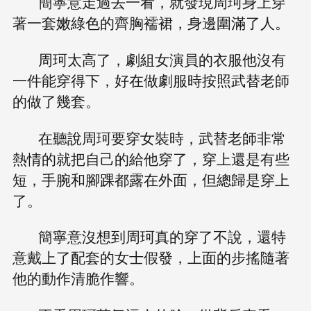
簡寧意走過去一看，就發現周珂身上穿
著一套嫩綠色的齊胸襦裙，身邊圍滿了人。
周珂太高了，劇組女演員的衣服他沒有
一件能穿得下，好在做劇服時按照武替老師
的做了幾套。
在聽說周珂要穿女裝時，武替老師非常
熱情的就把自己的給他穿了，穿上還是有些
短，手腕和腳踝都露在外面，但總歸是穿上
了。
簡寧意沒想到周珂真的穿了不說，還特
意戴上了配套的女士假發，上面的步搖隨著
他的動作清脆作響。