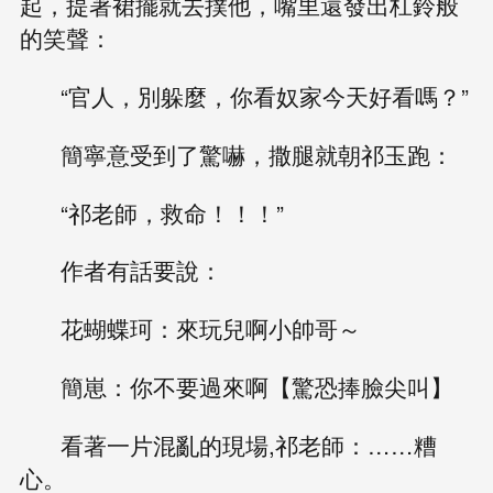
起，提著裙擺就去撲他，嘴里還發出杠鈴般
的笑聲：
“官人，別躲麼，你看奴家今天好看嗎？”
簡寧意受到了驚嚇，撒腿就朝祁玉跑：
“祁老師，救命！！！”
作者有話要說：
花蝴蝶珂：來玩兒啊小帥哥～
簡崽：你不要過來啊【驚恐捧臉尖叫】
看著一片混亂的現場,祁老師：……糟
心。