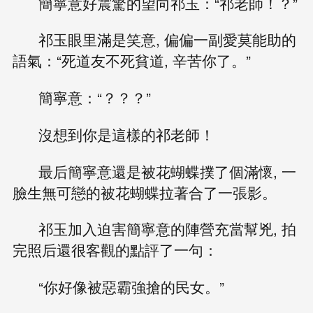
簡寧意好震驚的望向祁玉：“祁老師！？”
祁玉眼里滿是笑意, 偏偏一副愛莫能助的
語氣：“死道友不死貧道, 辛苦你了。”
簡寧意：“？？？”
沒想到你是這樣的祁老師！
最后簡寧意還是被花蝴蝶撲了個滿懷, 一
臉生無可戀的被花蝴蝶拉著合了一張影。
祁玉加入迫害簡寧意的陣營充當幫兇, 拍
完照后還很客觀的點評了一句：
“你好像被惡霸強搶的民女。”