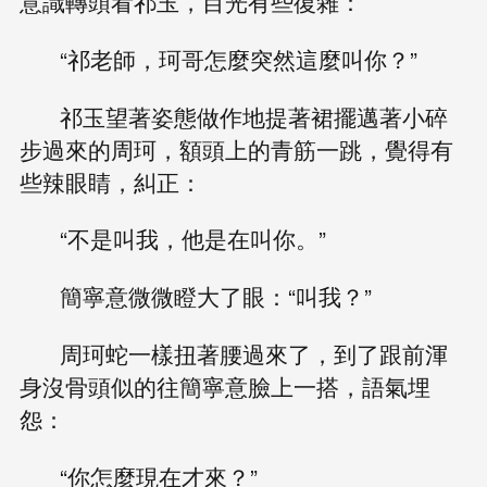
意識轉頭看祁玉，目光有些復雜：
“祁老師，珂哥怎麼突然這麼叫你？”
祁玉望著姿態做作地提著裙擺邁著小碎
步過來的周珂，額頭上的青筋一跳，覺得有
些辣眼睛，糾正：
“不是叫我，他是在叫你。”
簡寧意微微瞪大了眼：“叫我？”
周珂蛇一樣扭著腰過來了，到了跟前渾
身沒骨頭似的往簡寧意臉上一搭，語氣埋
怨：
“你怎麼現在才來？”