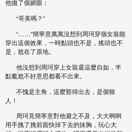
他拋了個媚眼：
“哥美嗎？”
“……”簡寧意萬萬沒想到周珂穿個女裝能
穿出這個效果，一時點頭也不是，搖頭也不
是，尬在了原地。
他沒想到周珂穿上女裝還這麼自如，半
點尷尬不好意思都看不出來。
不愧是主角，這麼豁得出去，是個狠
人！
周珂見簡寧意對他避之不及，大大咧咧
用手拽了拽前面快掉下去的抹胸，玩心大