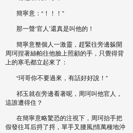
簡寧意：“！！！”
那一聲‘官人’還真是叫他的！
簡寧意整個人一激靈，趕緊往旁邊躲開
周珂捏著絲帕往他臉上照顧的手，只覺得背
上的寒毛都立起來了：
“珂哥你不要過來，有話好好說！”
祁玉就在旁邊看著呢，周珂叫他官人，
這誰遭得住？
在簡寧意略驚恐的注視下，周珂抬手把
假發往耳后捋了捋，單手叉腰風|情萬種地沖