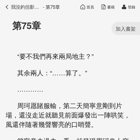
我沒釣但影帝真香了
- 第75章
首頁
書籍
登錄
我沒釣但影帝真香了
目錄
第75章
“要不我們再來兩局地主？”
其余兩人：“……算了。”
…………
周珂愿賭服輸，第二天簡寧意剛到片
場，還沒走近就聽見前面爆發出一陣哄笑，
風還伴隨著幾聲響亮的口哨聲。