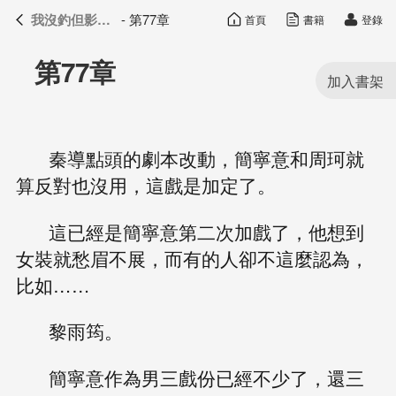
我沒釣但影帝真香了
- 第77章
首頁
書籍
登錄
我沒釣但影帝真香了
目錄
第77章
秦導點頭的劇本改動，簡寧意和周珂就
算反對也沒用，這戲是加定了。
這已經是簡寧意第二次加戲了，他想到
女裝就愁眉不展，而有的人卻不這麼認為，
比如……
黎雨筠。
簡寧意作為男三戲份已經不少了，還三