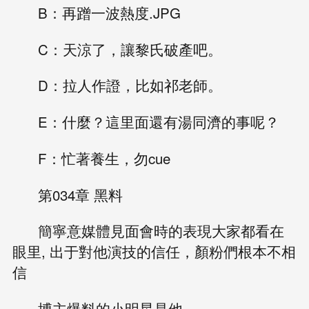
B：再蹭一波熱度.JPG
C：天涼了，讓黎氏破產吧。
D：拉人作證，比如祁老師。
E：什麼？這里面還有湯同濟的事呢？
F：忙著養生，勿cue
第034章 黑料
簡寧意媒體見面會時的表現大家都看在
眼里, 出于對他演技的信任，顏粉們根本不相
信
博主爆料的小明星是他。