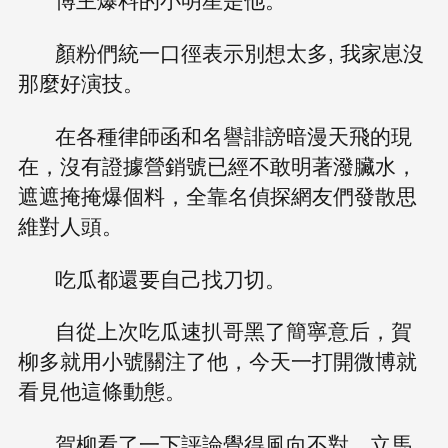
顏粉們統一口徑表示別想太多, 我家崽沒
那麼好演技。
在各種律師函和名譽誹謗暗漫天飛的現
在，沒有證據營銷號已經不敢明著潑臟水，
遮遮掩掩爆個料，全靠名偵探網友們發散思
維對人頭。
吃瓜都還要自己找刀切。
自從上次吃瓜速扒哥黑了簡寧意后，賀
柳多就用小號關注了他，今天一打開微博就
看見他這條動態。
賀柳看了一下評論覺得風向不對，立馬