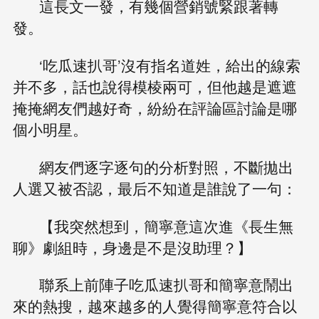
這長文一發，有幾個營銷號緊跟著轉
發。
‘吃瓜速扒哥’沒有指名道姓，給出的線索
并不多，話也說得模棱兩可，但他越是遮遮
掩掩網友們越好奇，紛紛在評論區討論是哪
個小明星。
網友們逐字逐句的分析對照，不斷拋出
人選又被否認，最后不知道是誰說了一句：
【我突然想到，簡寧意這次進《長生無
聊》劇組時，身邊是不是沒助理？】
聯系上前陣子吃瓜速扒哥和簡寧意鬧出
來的熱搜，越來越多的人覺得簡寧意符合以