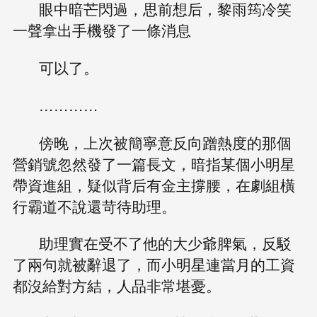
眼中暗芒閃過，思前想后，黎雨筠冷笑
一聲拿出手機發了一條消息
可以了。
…………
傍晚，上次被簡寧意反向蹭熱度的那個
營銷號忽然發了一篇長文，暗指某個小明星
帶資進組，疑似背后有金主撐腰，在劇組橫
行霸道不說還苛待助理。
助理實在受不了他的大少爺脾氣，反駁
了兩句就被辭退了，而小明星連當月的工資
都沒給對方結，人品非常堪憂。