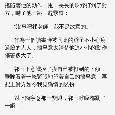
搖隨著他的動作一甩，長長的珠線打到了對
方，嚇了他一跳，趕緊道：
“沒事吧祁老師，我不是故意的。”
作為一個讀書時被同桌的辮子不小心扇
過臉的人人，簡寧意太清楚他這小小的動作
傷害多大了。
祁玉下意識摸了摸自己被打到的下頜，
垂眸看著一臉緊張地望著自己的簡寧意，再
配上對方如今我見猶憐的裝扮……
對上簡寧意那一雙眼，祁玉呼吸都亂了
一瞬。