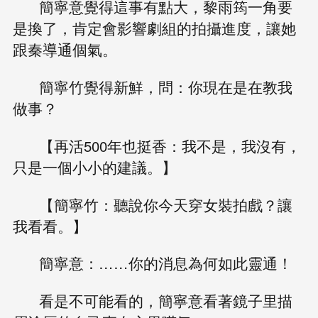
簡寧意覺得這事有點大，黎雨筠一角要
是換了，肯定會影響劇組的拍攝進度，讓她
跟秦導通個氣。
簡寧竹覺得新鮮，問：你現在是在教我
做事？
【再活500年也挺香：我不是，我沒有，
只是一個小小的建議。】
【簡寧竹：聽說你今天穿女裝拍戲？讓
我看看。】
簡寧意：……你的消息為何如此靈通！
看是不可能看的，簡寧意看著鏡子里描