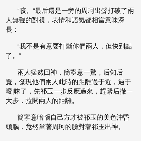
“咳。”最后還是一旁的周珂出聲打破了兩
人無聲的對視，表情和語氣都相當意味深
長：
“我不是有意要打斷你們兩人，但快到點
了。”
兩人猛然回神，簡寧意一驚，后知后
覺，發現他們兩人此時的距離過于近，過于
曖|昧了，先祁玉一步反應過來，趕緊后撤一
大步，拉開兩人的距離。
簡寧意暗惱自己方才被祁玉的美色沖昏
頭腦，竟然當著周珂的臉對著祁玉出神。