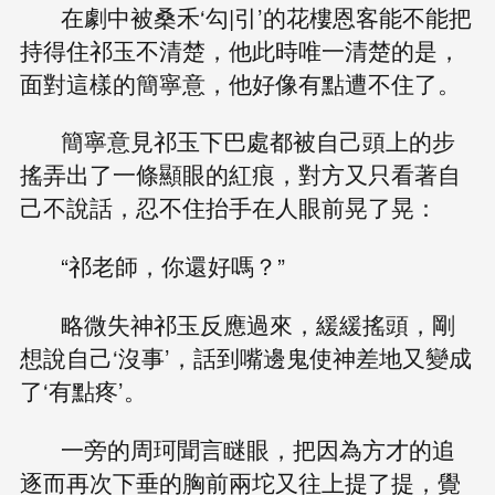
在劇中被桑禾‘勾|引’的花樓恩客能不能把
持得住祁玉不清楚，他此時唯一清楚的是，
面對這樣的簡寧意，他好像有點遭不住了。
簡寧意見祁玉下巴處都被自己頭上的步
搖弄出了一條顯眼的紅痕，對方又只看著自
己不說話，忍不住抬手在人眼前晃了晃：
“祁老師，你還好嗎？”
略微失神祁玉反應過來，緩緩搖頭，剛
想說自己‘沒事’，話到嘴邊鬼使神差地又變成
了‘有點疼’。
一旁的周珂聞言瞇眼，把因為方才的追
逐而再次下垂的胸前兩坨又往上提了提，覺