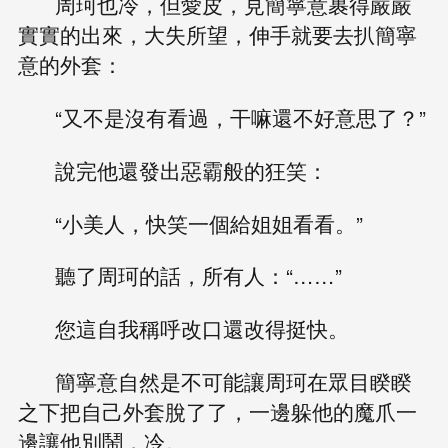
周珂也冷，但愛皮，見簡寧意裹得嚴嚴
實實的出來，大失所望，伸手就要去扒簡寧
意的外套：
“又不是沒有看過，干嘛還不好意思了？”
說完他還發出惡霸般的狂笑：
“小美人，快笑一個給姐姐看看。”
聽了周珂的話，所有人：“……”
您這自我稱呼改口還改得挺快。
簡寧意自然是不可能讓周珂在眾目睽睽
之下把自己外套脫了了，一邊躲他的魔爪一
邊讓他別鬧，冷。