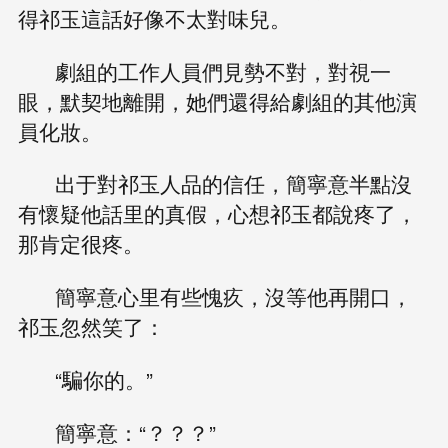
得祁玉這話好像不太對味兒。
劇組的工作人員們見勢不對，對視一
眼，默契地離開，她們還得給劇組的其他演
員化妝。
出于對祁玉人品的信任，簡寧意半點沒
有懷疑他話里的真假，心想祁玉都說疼了，
那肯定很疼。
簡寧意心里有些愧疚，沒等他再開口，
祁玉忽然笑了：
“騙你的。”
簡寧意：“？？？”