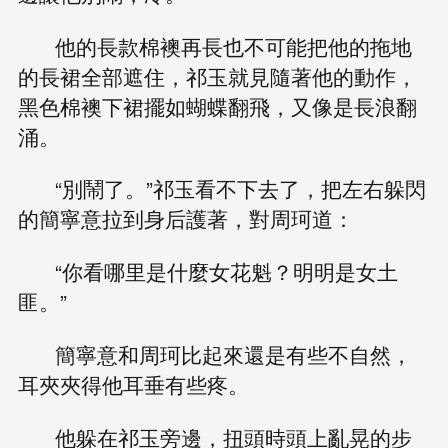
他的長款棉襖再長也不可能把他的拖地
的長裙全部遮住，祁玉就見隨著他的動作，
黑色棉襖下裙擺如蝴蝶翻飛，又像是長浪翻
涌。
“別鬧了。”祁玉看不下去了，把左右躲閃
的簡寧意拉到身后護著，對周珂道：
“你看哪里是什麼女花魁？明明是女土
匪。”
簡寧意和周珂比起來還是有些不自然，
耳夾夾得他耳垂有些疼。
他躲在祁玉旁邊，扭頭時頭上亂晃的步