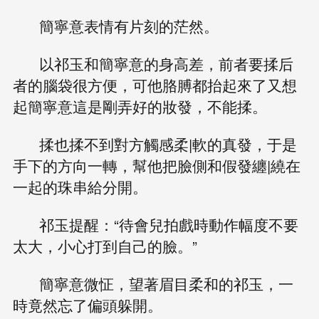
簡寧意表情有片刻的茫然。
以祁玉和簡寧意的身高差，前者要揉后
者的腦袋很方便，可他胳膊都抬起來了又想
起簡寧意這是剛弄好的妝發，不能揉。
揉也揉不到對方觸感柔|軟的真發，于是
手下的方向一轉，幫他把臉側和假發纏|繞在
一起的珠串給分開。
祁玉提醒：“待會兒拍戲時動作幅度不要
太大，小心打到自己的臉。”
簡寧意微怔，望著眉目柔和的祁玉，一
時竟然忘了偏頭躲開。