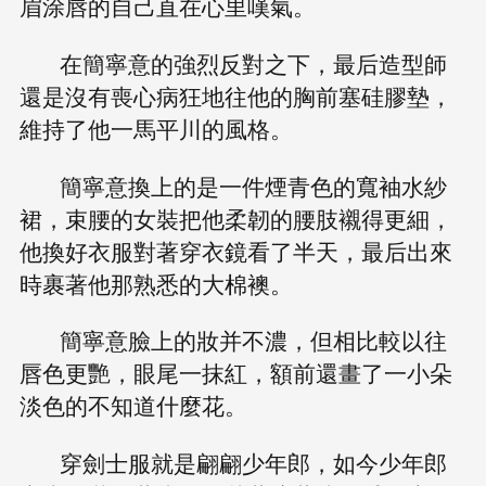
眉涂唇的自己直在心里嘆氣。
在簡寧意的強烈反對之下，最后造型師
還是沒有喪心病狂地往他的胸前塞硅膠墊，
維持了他一馬平川的風格。
簡寧意換上的是一件煙青色的寬袖水紗
裙，束腰的女裝把他柔韌的腰肢襯得更細，
他換好衣服對著穿衣鏡看了半天，最后出來
時裹著他那熟悉的大棉襖。
簡寧意臉上的妝并不濃，但相比較以往
唇色更艷，眼尾一抹紅，額前還畫了一小朵
淡色的不知道什麼花。
穿劍士服就是翩翩少年郎，如今少年郎