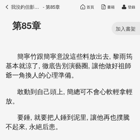
我沒釣但影帝真香了
- 第85章
首頁
書籍
登錄
我沒釣但影帝真香了
目錄
第85章
簡寧竹跟簡寧意說這些料放出去, 黎雨筠
基本就涼了, 徹底告別演藝圈, 讓他做好祖師
爺一角換人的心理準備。
敢動到自己頭上, 簡總可不會心軟輕拿輕
放。
要錘, 就要把人錘到泥里, 讓他再也撲騰
不起來, 永絕后患。