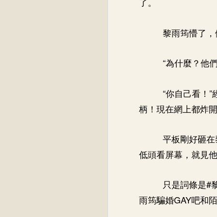
了。
黎雨筠懵了，
“為什麼？他
“你自己看！
柄！現在網上都炸開
平板剛好砸在
低頭看屏幕，就見
只是詞條是#
雨筠騙婚GAY吧和