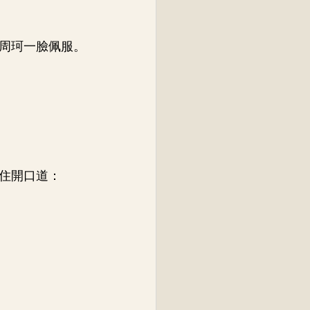
周珂一臉佩服。
住開口道：