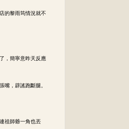
店的黎雨筠情況就不
了，簡寧意昨天反應
張嘴，辟謠跑斷腿。
連祖師爺一角也丟