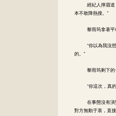
經紀人擰眉道
本不敢降熱搜。”
黎雨筠拿著平
“你以為我沒
的。”
黎雨筠剩下的
“你這次，真
在事態沒有演
對方無動于衷，直接