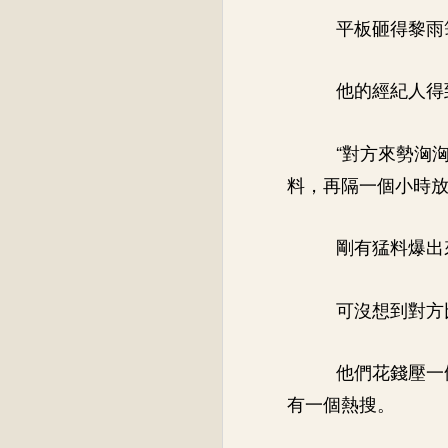
平板砸得黎雨
他的經紀人得
“對方來勢洶
料，再隔一個小時放
剛有猛料爆出
可沒想到對方
他們花錢壓一
有一個熱搜。