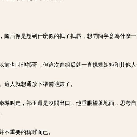
，隨后像是想到什麼似的抿了抿唇，想問簡寧意為什麼一直
以前也叫他祁哥，但這次進組后就一直規規矩矩和其他人
。這人就想通放下準備避嫌了。
秦導叫走，祁玉還是沒問出口，他垂眼望著地面，思考自
麼。
并不重要的稱呼而已。