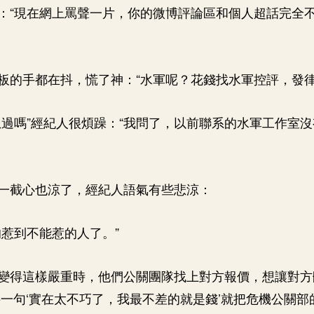
：“現在網上罵聲一片，你的微博評論區和個人超話完全
板的手都在抖，慌了神：“水軍呢？花錢找水軍控評，發律
想過嗎”經紀人很煩躁：“我問了，以前聯系的水軍工作室
一截心也涼了，經紀人語氣有些悲涼：
的惹到不能惹的人了。”
變得這樣嚴重時，他們公關團隊找上對方報價，想讓對方
一句‘實在太不巧了，我最不差的就是錢’就把危機公關部