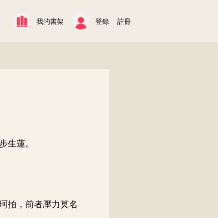
我的書架
登錄
註冊
步生蓮。
珂拍，前者壓力莫名