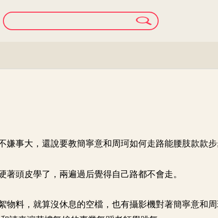
不嫌事大，還說要教簡寧意和周珂如何走路能腰肢款款步
硬著頭皮學了，兩遍過后覺得自己路都不會走。
絮物料，就算沒休息的空檔，也有攝影機對著簡寧意和周