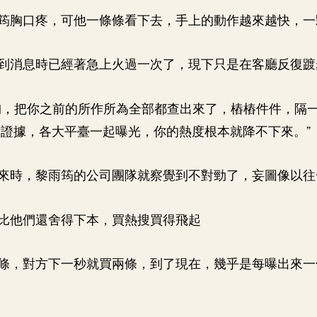
筠胸口疼，可他一條條看下去，手上的動作越來越快，一
到消息時已經著急上火過一次了，現下只是在客廳反復踱
洶，把你之前的所作所為全部都查出來了，樁樁件件，隔
證據，各大平臺一起曝光，你的熱度根本就降不下來。”
來時，黎雨筠的公司團隊就察覺到不對勁了，妄圖像以往
比他們還舍得下本，買熱搜買得飛起
條，對方下一秒就買兩條，到了現在，幾乎是每曝出來一