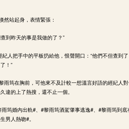
倏然站起身，表情緊張：
們查到昨天的事是我做的了？”
”經紀人把手中的平板扔給他，恨聲開口：“他們不但查到
了！”
黎雨筠在胸前，可他來不及計較一想溫言好語的經紀人對
他久違的上了熱搜，還不止一個。
黎雨筠婚內出軌#、#黎雨筠酒駕肇事逃逸#、#黎雨筠到底
陌生男人熱吻#。