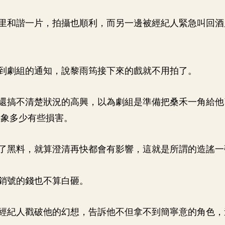
里和諧一片，拍攝也順利，而另一邊被經紀人緊急叫回酒
到劇組的通知，說黎雨筠接下來的戲就不用拍了。
還搞不清楚狀況的高興，以為劇組是準備把桑禾一角給他
形象多少有些損害。
了黑料，就算澄清再快都會有影響，這就是所謂的造謠一
銷號的錢也不算白砸。
經紀人戳破他的幻想，告訴他不但拿不到簡寧意的角色，