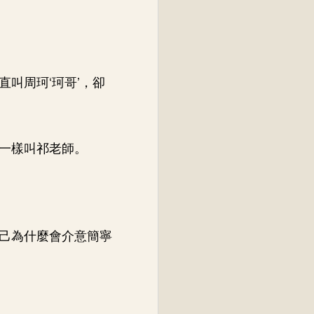
叫周珂‘珂哥’，卻
一樣叫祁老師。
己為什麼會介意簡寧