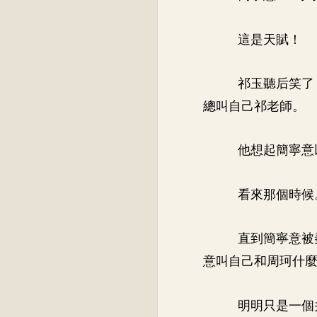
這是天賦！
祁玉聽后笑了
總叫自己祁老師。
他想起簡寧意
看來那個時候
直到簡寧意被
意叫自己和周珂什
明明只是一個