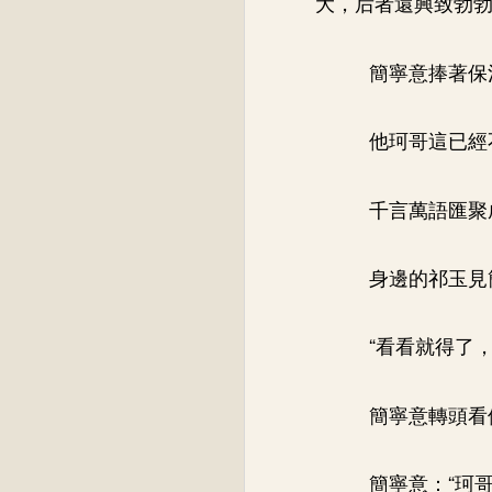
大，后者還興致勃
簡寧意捧著保
他珂哥這已經
千言萬語匯聚
身邊的祁玉見
“看看就得了
簡寧意轉頭看
簡寧意：“珂