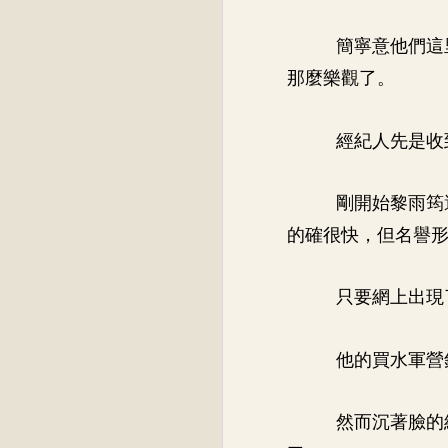
簡寧意他們這
那麼樂觀了。
經紀人先是收
剛開始黎雨筠
的確很快，但名譽
只要網上出現
他的買水軍營
然而沉著臉的