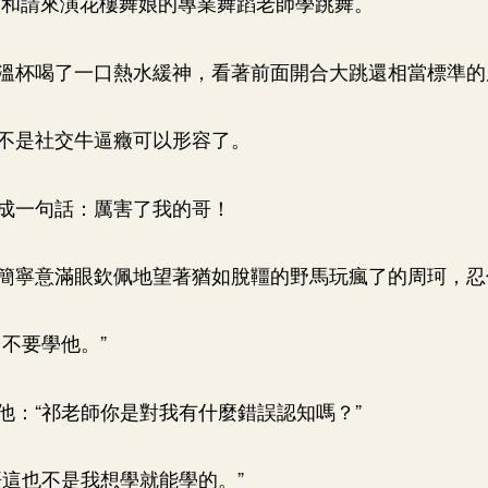
勃和請來演花樓舞娘的專業舞蹈老師學跳舞。
溫杯喝了一口熱水緩神，看著前面開合大跳還相當標準的
不是社交牛逼癥可以形容了。
成一句話：厲害了我的哥！
簡寧意滿眼欽佩地望著猶如脫韁的野馬玩瘋了的周珂，忍
，不要學他。”
他：“祁老師你是對我有什麼錯誤認知嗎？”
哥這也不是我想學就能學的。”