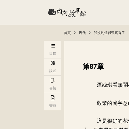
首頁
現代
我沒釣但影帝真香了
目錄
第87章
設置
潭絲琪看熱鬧
書架
敬業的簡寧意
書頁
這是很好的花