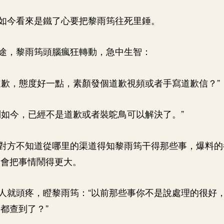
如今看來是鐵了心要把黎雨筠往死里錘。
途，黎雨筠頭腦瘋狂轉動，急中生智：
道歉，態度好一點，素顏發個道歉視頻或者手寫道歉信？”
到如今，已經不是道歉或者裝鴕鳥可以解決了。”
對方不知道從哪里的渠道得知黎雨筠干得那些事，爆料的
只會把事情鬧得更大。
人就頭疼，瞪黎雨筠：“以前那些事你不是說處理的很好
都查到了？”