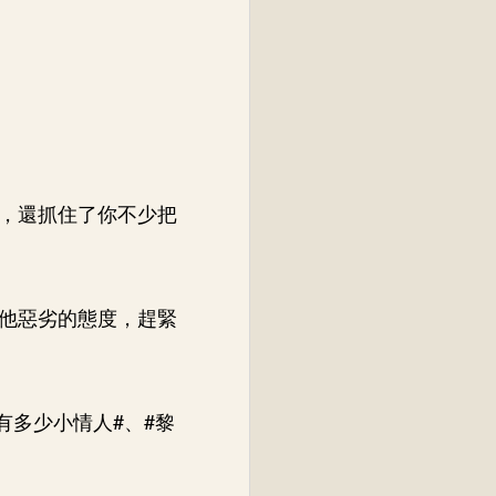
了，還抓住了你不少把
他惡劣的態度，趕緊
有多少小情人#、#黎