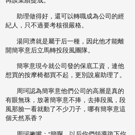
助理做得好，還可以轉職成為公司的經
紀人，只不過要考核很嚴格。
湯同濟就是屬于后一種，因此他才能離
開簡寧意后立馬轉投段風團隊。
簡寧意現今就公司發的保底工資，連他
想買的按摩椅都買不起，更別說雇助理了。
周珂認為簡寧意他們公司的高層是真的
有眼無珠，放著簡寧意不捧，去捧段風，段
風那臉一看就動了不少刀子，哪有簡寧意這
個天然系香？
周珂撇嘴：“簡啊，以后你們領導跪下你