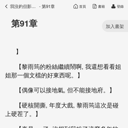
我沒釣但影帝真香了
- 第91章
首頁
書籍
登錄
我沒釣但影帝真香了
目錄
第91章
】
【黎雨筠的粉絲繼續鬧啊, 我還想看看姐
姐那一個文檔的好東西呢。】
【偶像可以接地氣, 但不能接地府。】
【硬核開撕, 年度大戲, 黎雨筠這次是碰
上硬茬了。】