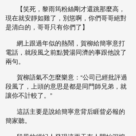
【笑死，黎雨筠粉絲剛才還跳那麼高，
現在就安靜如雞了，別慫啊，你們哥哥絕對
是清白的，哥哥只有你們了】
網上跟過年似的熱鬧，賀柳給簡寧意打
電話，就段風之前點贊湯同濟的事跟他說了
兩句。
賀柳語氣不怎麼樂意：“公司已經批評過
段風了，上頭的意思是都是同門師兄弟，就
讓你不計較了。”
這話主要是說給簡寧意背后睚眥必報的
簡家聽。