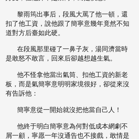
黎雨筠出事后，段風大罵了他一頓，還
扣了他工資，說他跟了簡寧意幾年竟然不知
道對方后臺如此硬。
在段風那里碰了一鼻子灰，湯同濟當時
是敢怒不敢言，回來后卻越想越生氣。
他不怪拿他當出氣筒、扣他工資的新老
板，而是氣簡寧意明明家境很好，卻從來沒
有告訴他：
簡寧意從一開始就沒把他當自己人！
他終于明白簡寧意為何對低成本網劇不
屑一顧，寧愿一年沒通告也不接戲，敢情是