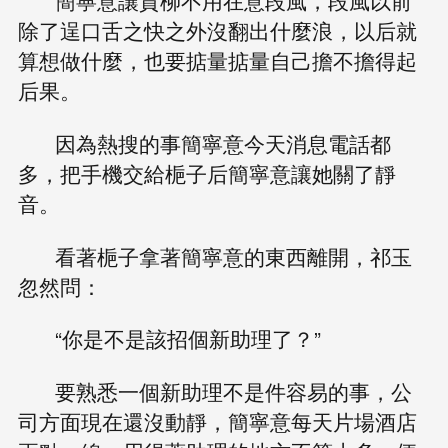
簡寧意讓賀柳不用在意段風，段風以前
除了逞口舌之快之外沒翻出什麼浪，以后就
算想做什麼，也要掂量掂量自己擔不擔得起
后果。
因為熱搜的事簡寧意今天消息電話都
多，把手機交給梔子后簡寧意讓她關了靜
音。
看著梔子拿著簡寧意的東西離開，祁玉
忽然問：
“你是不是該招個新助理了？”
要熟悉一個新助理不是件容易的事，公
司方面現在還沒動靜，簡寧意每天片場酒店