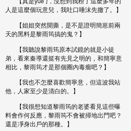
【真是yue了, 沒想到我粉了這麼多年的
人是這麼個玩意兒，我吐口唾沫先撤了。】
【姐姐突然開撕，是不是證明簡崽前兩
天的黑料是黎雨筠搞的鬼？】
【我聽說黎雨筠原本試鏡的就是小徒
弟，看來秦導還挺有先見之明的，和簡寧意
相比，黎雨筠才是那個圈內毒瘤吧？】
【我也不怎麼喜歡簡寧意，但這波我站
他，人家至少是清白的。】
【我很想知道黎雨筠的老婆看見這些曝
料會作何反應，黎雨筠不會被掃地出門吧？
還是凈身出戶的那種。】