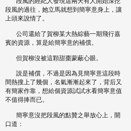
段風的經紀人發現這兩天有人開始深挖
段風的過往，她立馬就想到簡寧意身上，讓
上頭來說情了。
公司還給了賀柳某大熱綜藝一期飛行嘉
賓的資源，算是給簡寧意的補償。
但賀柳沒被這顆甜棗蒙蔽心眼。
說是補償，不過是因為見簡寧意這段時
間熱搜上了幾個，名氣漸漸起來了，背后又
有簡家作靠，想給個資源試試水看簡寧意值
不值得捧而已。
簡寧意沒把段風的點贊之舉放心上，開
口道：