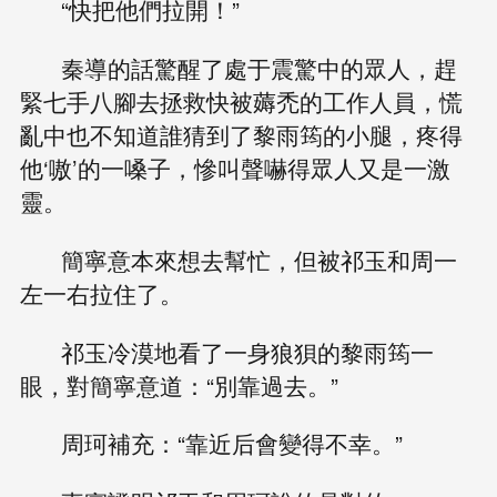
“快把他們拉開！”
秦導的話驚醒了處于震驚中的眾人，趕
緊七手八腳去拯救快被薅禿的工作人員，慌
亂中也不知道誰猜到了黎雨筠的小腿，疼得
他‘嗷’的一嗓子，慘叫聲嚇得眾人又是一激
靈。
簡寧意本來想去幫忙，但被祁玉和周一
左一右拉住了。
祁玉冷漠地看了一身狼狽的黎雨筠一
眼，對簡寧意道：“別靠過去。”
周珂補充：“靠近后會變得不幸。”