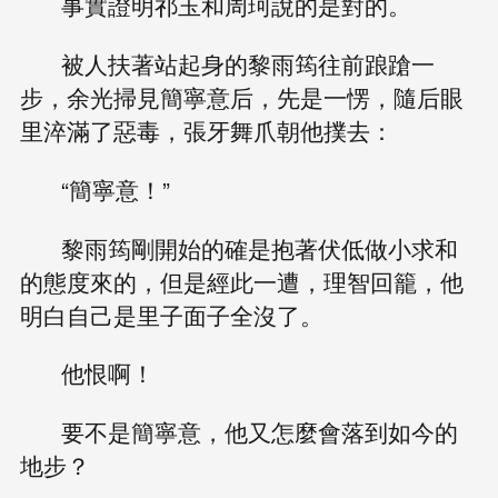
事實證明祁玉和周珂說的是對的。
被人扶著站起身的黎雨筠往前踉蹌一
步，余光掃見簡寧意后，先是一愣，隨后眼
里淬滿了惡毒，張牙舞爪朝他撲去：
“簡寧意！”
黎雨筠剛開始的確是抱著伏低做小求和
的態度來的，但是經此一遭，理智回籠，他
明白自己是里子面子全沒了。
他恨啊！
要不是簡寧意，他又怎麼會落到如今的
地步？