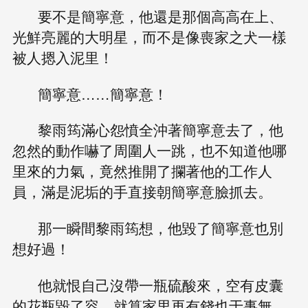
要不是簡寧意，他還是那個高高在上、
光鮮亮麗的大明星，而不是像喪家之犬一樣
被人摁入泥里！
簡寧意……簡寧意！
黎雨筠滿心怨憤全沖著簡寧意去了，他
忽然的動作嚇了周圍人一跳，也不知道他哪
里來的力氣，竟然推開了攔著他的工作人
員，滿是泥垢的手直接朝簡寧意臉抓去。
那一瞬間黎雨筠想，他毀了簡寧意也別
想好過！
他就恨自己沒帶一瓶硫酸來，空有皮囊
的花瓶毀了容，就算家里再有錢也于事無