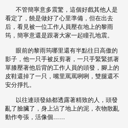
不管簡寧意多震驚，這個好戲其他人是
看定了，饒是做好了心里準備，但在出去
后，看見被一位工作人員壓在地上的黎雨
筠，簡寧意還是跟著大家一起瞳孔地震。
眼前的黎雨筠哪里還有半點往日高傲的
影子，他一只手被反剪著，一只手緊緊抓著
單膝壓著他后背的工作人員的頭發，腳上的
皮鞋還掉了一只，嘴里罵罵咧咧，雙腿還不
安分掙扎。
以往連頭發絲都透露著精致的人，頭發
亂了臉臟了，身上沾了地上的泥，衣物散亂
動作夸張，活像個……