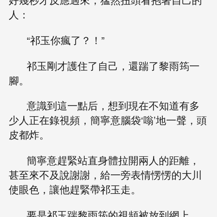
人：
“祁玉你瘋了？！”
祁玉剛才護住了自己，還踹了黎雨筠一
腳。
意識到這一點后，想到現在不知道有多
少人正在錄視頻，簡寧意腦袋‘嗡’地一聲，頭
皮都炸。
簡寧意趕緊站直身體拉開兩人的距離，
甚至來不及說謝謝，給一旁表情愣愣的大川
使眼色，讓他趕緊帶祁玉走。
要是祁玉踹黎雨筠的視頻被放到網上，