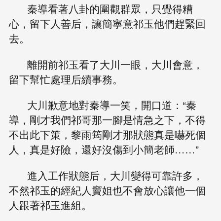
秦導看著八卦的圍觀群眾，只覺得糟
心，留下人善后，讓簡寧意祁玉他們趕緊回
去。
離開前祁玉看了大川一眼，大川會意，
留下幫忙處理后續事務。
大川歉意地對秦導一笑，開口道：“秦
導，剛才我們祁哥那一腳是情急之下，不得
不出此下策，黎雨筠剛才那狀態真是嚇死個
人，真是好險，還好沒傷到小簡老師……”
進入工作狀態后，大川變得可靠許多，
不然祁玉的經紀人竇姐也不會放心讓他一個
人跟著祁玉進組。