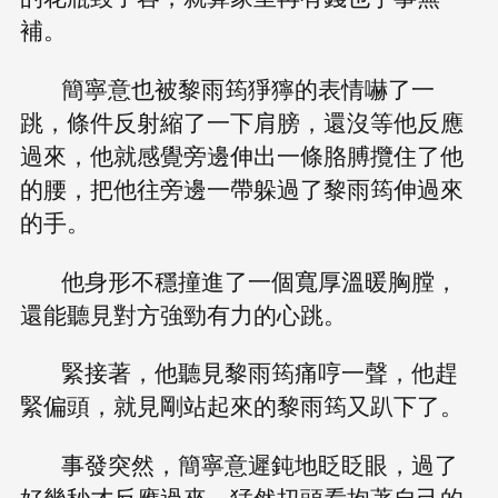
補。
簡寧意也被黎雨筠猙獰的表情嚇了一
跳，條件反射縮了一下肩膀，還沒等他反應
過來，他就感覺旁邊伸出一條胳膊攬住了他
的腰，把他往旁邊一帶躲過了黎雨筠伸過來
的手。
他身形不穩撞進了一個寬厚溫暖胸膛，
還能聽見對方強勁有力的心跳。
緊接著，他聽見黎雨筠痛哼一聲，他趕
緊偏頭，就見剛站起來的黎雨筠又趴下了。
事發突然，簡寧意遲鈍地眨眨眼，過了
好幾秒才反應過來，猛然扭頭看抱著自己的