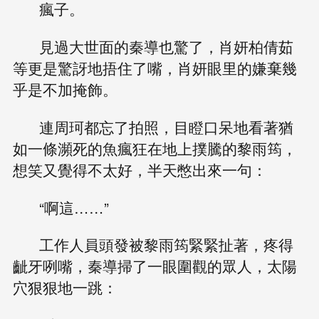
瘋子。
見過大世面的秦導也驚了，肖妍柏倩茹
等更是驚訝地捂住了嘴，肖妍眼里的嫌棄幾
乎是不加掩飾。
連周珂都忘了拍照，目瞪口呆地看著猶
如一條瀕死的魚瘋狂在地上撲騰的黎雨筠，
想笑又覺得不太好，半天憋出來一句：
“啊這……”
工作人員頭發被黎雨筠緊緊扯著，疼得
齜牙咧嘴，秦導掃了一眼圍觀的眾人，太陽
穴狠狠地一跳：