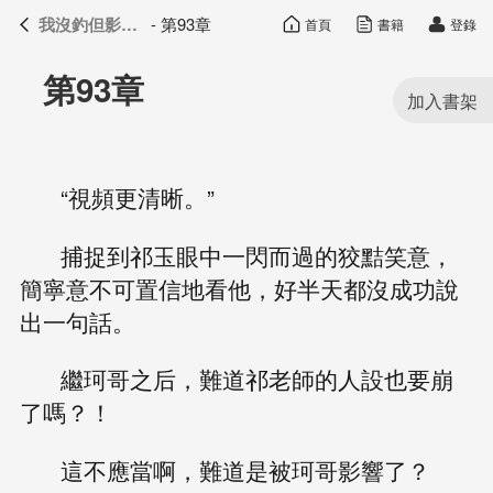
我沒釣但影帝真香了
- 第93章
首頁
書籍
登錄
我沒釣但影帝真香了
目錄
第93章
“視頻更清晰。”
捕捉到祁玉眼中一閃而過的狡黠笑意，
簡寧意不可置信地看他，好半天都沒成功說
出一句話。
繼珂哥之后，難道祁老師的人設也要崩
了嗎？！
這不應當啊，難道是被珂哥影響了？