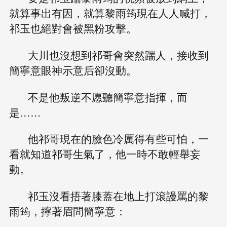
就算事出有因，就算黎雨筠現在人人喊打，
祁玉也絕對會被黑粉攻擊。
大川也沒想到祁哥會突然踹人，接收到
簡寧意眼神示意后卻沒動。
不是他叛逆不愿聽簡寧意指揮，而
是……
他祁哥現在的臉色冷厲得有些可怕，一
看就知道祁哥生氣了，他一時不敢輕舉妄
動。
祁玉沒看捂著膝蓋在地上打滾謾罵的黎
雨筠，擰著眉問簡寧意：