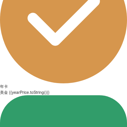
年卡
美金
{{yearPrice.toString()}}