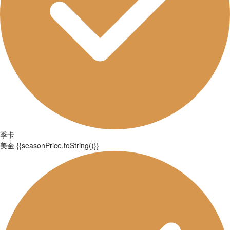
季卡
美金
{{seasonPrice.toString()}}