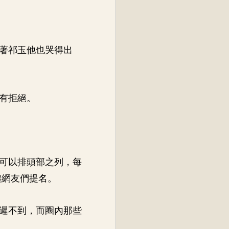
著祁玉他也哭得出
有拒絕。
可以排頭部之列，每
體網友們提名。
遲不到，而圈內那些