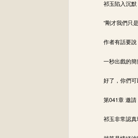
祁玉陷入沉默
“剛才我們只
作者有話要說
一秒出戲的簡
好了，你們可
第041章 邀請
祁玉非常認真
就算是情緒波