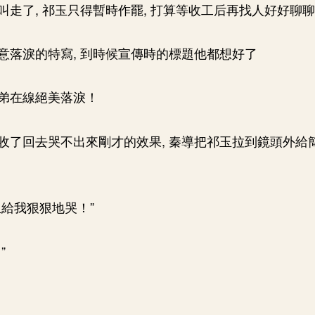
叫走了, 祁玉只得暫時作罷, 打算等收工后再找人好好聊
意落淚的特寫, 到時候宣傳時的標題他都想好了
弟在線絕美落淚！
收了回去哭不出來剛才的效果, 秦導把祁玉拉到鏡頭外給簡
玉給我狠狠地哭！”
”