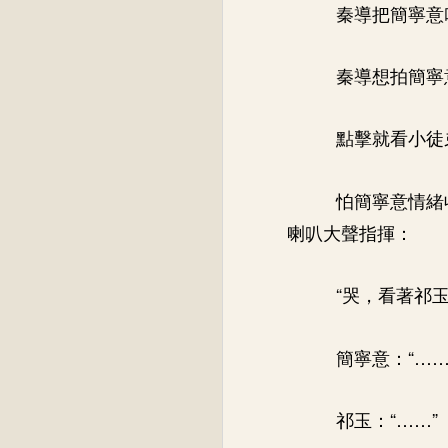
秦導把簡寧意
秦導想拍簡寧
點擊就看小徒
怕簡寧意情緒
喇叭大聲指揮：
“哭，看著祁
簡寧意：“……
祁玉：“……”