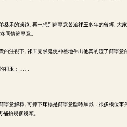
弟桑禾的濾鏡, 再一想到簡寧意苦追祁玉多年的曾經, 大
心疼同情簡寧意。
責的注視下, 祁玉竟然鬼使神差地生出他真的渣了簡寧意
的祁玉：……
簡寧意解釋, 可摔下床榻是簡寧意臨時加戲，很多機位事先
出再補拍幾個鏡頭。