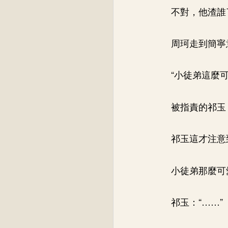
不對，他渣誰
周珂走到簡寧
“小徒弟這麼
被指責的祁玉：
祁玉這才注意
小徒弟那麼可
祁玉：“……”