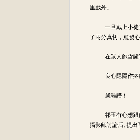
里戲外。
一旦戴上小徒
了兩分真切，愈發
在眾人飽含譴
良心隱隱作疼
就離譜！
祁玉有心想跟
攝影師討論后, 提