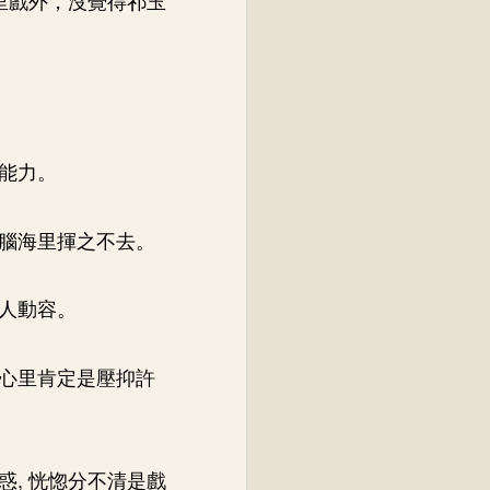
能力。
腦海里揮之不去。
人動容。
心里肯定是壓抑許
, 恍惚分不清是戲