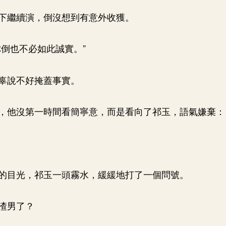
下繼續演，倒沒想到有意外收獲。
你倒也不必如此誠實。”
辜說不好掩蓋事實。
，他沒第一時間看簡寧意，而是看向了祁玉，語氣嫌棄：
的目光，祁玉一頭霧水，緩緩地打了一個問號。
渣男了？