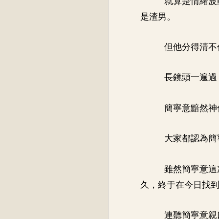
是渣男。
但他分得清不
長鏡頭一遍過
簡寧意黯然神
大家都認為簡
雖然簡寧意這
久，終于在今日找
連聽簡寧意親