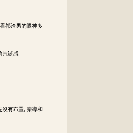
家看祁渣男的眼神多
的荒誕感。
沒有布置, 秦導和