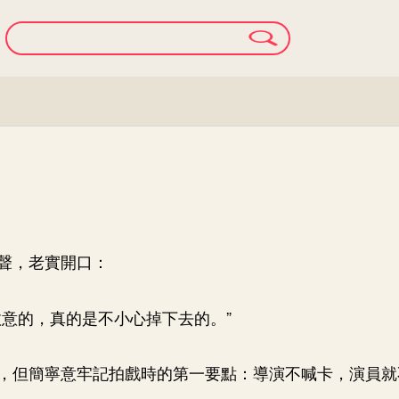
聲，老實開口：
故意的，真的是不小心掉下去的。”
，但簡寧意牢記拍戲時的第一要點：導演不喊卡，演員就