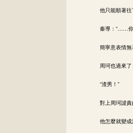
他只能順著往
秦導：“……
簡寧意表情無
周珂也過來了
“渣男！”
對上周珂譴責
他怎麼就變成