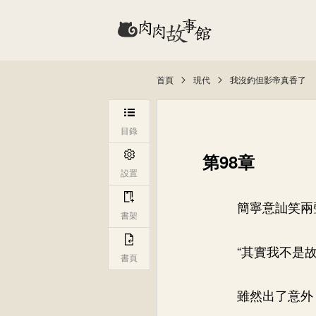
首頁
現代
我沒釣但影帝真香了
目錄
第98章
設置
簡寧意訕笑兩
書架
“其實我不是
書頁
雖然出了意外