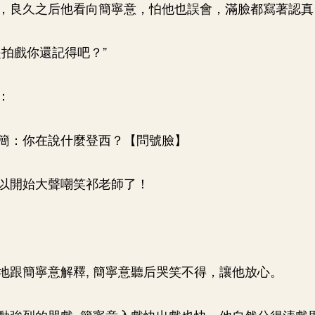
，良久之后他看向簡寧意，怕他也誤會，滿臉都寫著認真
是拍戲你還記得吧？”
：
簡：你在說什麼登西？【問號臉】
以開始大聲嘲笑祁老師了！
地跟簡寧意解釋, 簡寧意聽后哭笑不得，讓他放心。
動強烈的哭戲, 簡寧意入戲快出戲也快，他自然分得清戲