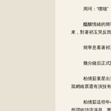
周珂：“噗嗤”
醞釀情緒的簡
來，對著祁玉哭反
簡寧意看著祁
幾分鐘后正式
柏倩茹童星出
當網絡票選有演技
柏倩茹這些年
所謂的頂流演員，