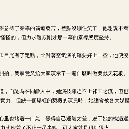
寧意聽了秦導的霸道發言，差點沒繃住笑了，他想說不看
而怪怪的，但力求還原剛才那一幕的秦導態度堅持。
玉目光有了定點，比對著空氣演的確要好上一些，他便沒
開拍，簡寧意又給大家演示了一遍什麼叫做哭戲天花板。
道，自認為在同齡人中，她演技雖趕不上祁玉之流，但也
有實力、但缺一個爆紅的契機的演員時，她總會被各大媒
心里也堵著一口氣，覺得自己運氣太差，屬于她的機遇遲
實力比她差了不止一星半點，可人家就是很紅很火。