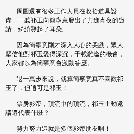
周圍還有很多工作人員在收拾道具設
備，一聽祁玉向簡寧意發出了共進宵夜的邀
請，紛紛豎起了耳朵。
因為簡寧意剛才深入人心的哭戲，眾人
堅信他對祁玉愛得深沉，千載難逢的機會，
大家都以為簡寧意會激動答應。
退一萬步來說，就算簡寧意真不喜歡祁
玉了，但這可是祁玉！
票房影帝，頂流中的頂流，祁玉主動邀
請這代表什麼？
努力努力這就是多個影帝朋友啊！