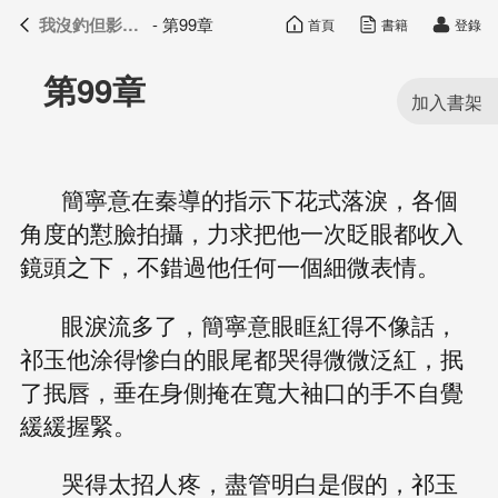
我沒釣但影帝真香了
- 第99章
首頁
書籍
登錄
我沒釣但影帝真香了
目錄
第99章
簡寧意在秦導的指示下花式落淚，各個
角度的懟臉拍攝，力求把他一次眨眼都收入
鏡頭之下，不錯過他任何一個細微表情。
眼淚流多了，簡寧意眼眶紅得不像話，
祁玉他涂得慘白的眼尾都哭得微微泛紅，抿
了抿唇，垂在身側掩在寬大袖口的手不自覺
緩緩握緊。
哭得太招人疼，盡管明白是假的，祁玉