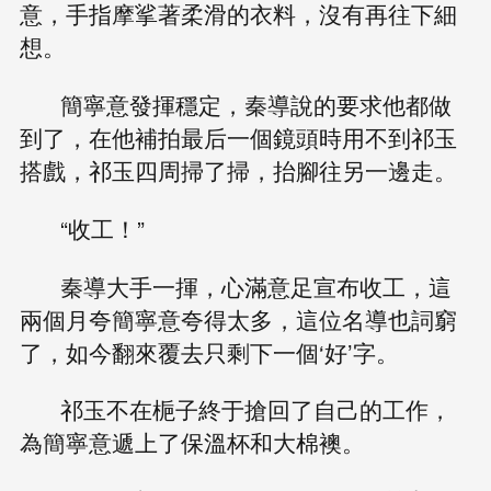
意，手指摩挲著柔滑的衣料，沒有再往下細
想。
簡寧意發揮穩定，秦導說的要求他都做
到了，在他補拍最后一個鏡頭時用不到祁玉
搭戲，祁玉四周掃了掃，抬腳往另一邊走。
“收工！”
秦導大手一揮，心滿意足宣布收工，這
兩個月夸簡寧意夸得太多，這位名導也詞窮
了，如今翻來覆去只剩下一個‘好’字。
祁玉不在梔子終于搶回了自己的工作，
為簡寧意遞上了保溫杯和大棉襖。