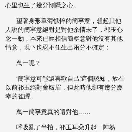
心里也生了幾分惻隱之心。
望著身形單薄憔悴的簡寧意，想起其他
人說的簡寧意絕對是對他余情未了，祁玉心
念一動，本來已經相信簡寧意對他沒有其他
情意，現下也忍不住生出兩分不確定：
萬一呢？
‘簡寧意可能還喜歡自己’這個認知，放在
以前祁玉絕對會皺眉，但此時他卻有幾分慶
幸的雀躍。
萬一簡寧意真的還對他……
呼吸亂了半拍，祁玉耳朵升起一陣熱