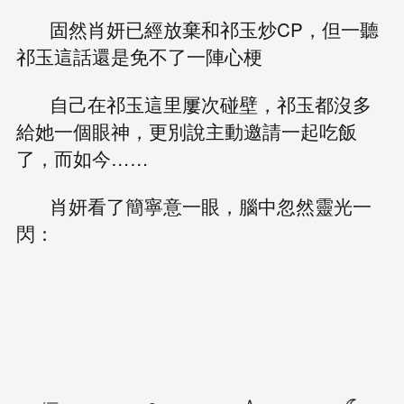
固然肖妍已經放棄和祁玉炒CP，但一聽
祁玉這話還是免不了一陣心梗
自己在祁玉這里屢次碰壁，祁玉都沒多
給她一個眼神，更別說主動邀請一起吃飯
了，而如今……
肖妍看了簡寧意一眼，腦中忽然靈光一
閃：