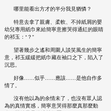
哪里能看出方才的半分我見猶憐？
特意去拿了親膚、柔軟、不掉紙屑的嬰
幼兒專用紙巾來給簡寧意擦哭得通紅的眼睛
的祁玉：“？”
望著幾步之遙和周圍人談笑風生的簡寧
意，祁玉緩緩把紙巾藏在袖口之下，陷入了
沉思。
好像……似乎……應該……是他自作多
情了。
沒有他以為的余情未了，也沒有眾人認
為的真情實感，簡寧意哭得那麼真那麼動