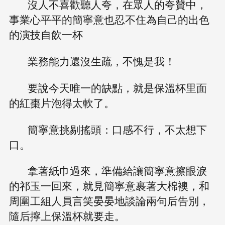
沒人不喜歡聽人夸，在眾人的夸贊中，
事業心平平的簡寧意也忍不住為自己的出色
的演技自飲一杯
業務能力還沒生疏，不愧是我！
要說今天唯一的缺點，就是保溫杯里面
的紅棗片泡得太軟了。
簡寧意挑剔搖頭：口感不行，不太想下
口。
拿著紙巾過來，準備給讓簡寧意擦眼淚
的祁玉一回來，就見簡寧意裹著大棉襖，和
周圍工組人員言笑晏晏地談論兩句后告別，
隨后擰上保溫杯就要走。