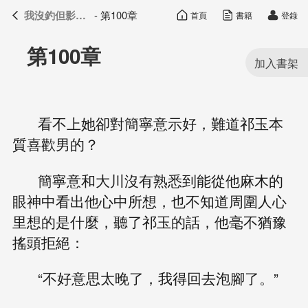
我沒釣但影帝真香了
- 第100章
首頁
書籍
登錄
我沒釣但影帝真香了
目錄
第100章
看不上她卻對簡寧意示好，難道祁玉本
質喜歡男的？
簡寧意和大川沒有熟悉到能從他麻木的
眼神中看出他心中所想，也不知道周圍人心
里想的是什麼，聽了祁玉的話，他毫不猶豫
搖頭拒絕：
“不好意思太晚了，我得回去泡腳了。”