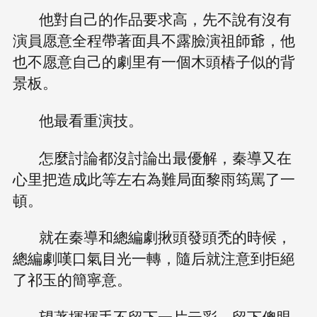
他對自己的作品要求高，先不說有沒有
演員愿意全程帶著面具不露臉演祖師爺，他
也不愿意自己的劇里有一個木頭樁子似的背
景板。
他最看重演技。
怎麼討論都沒討論出最優解，秦導又在
心里把造成此等左右為難局面黎雨筠罵了一
頓。
就在秦導和總編劇揪頭發頭禿的時候，
總編劇嘆口氣目光一轉，隨后就注意到拒絕
了祁玉的簡寧意。
望著揮揮手不留下一片云彩、留下傻眼