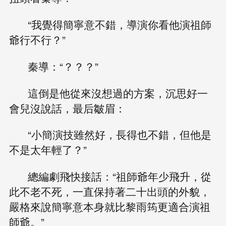
“我覺得簡寧意不錯，導演你看他演祖師
爺行不行？”
秦導：“？？？”
這倒是他從來沒想過的方案，沉思好一
會兒沒說話，最后皺眉：
“小簡演技雖然好，長得也不錯，但他是
不是太年輕了？”
總編劇飛快接話：“祖師爺年少飛升，從
此不老不死，一直保持著二十出頭的外貌，
嚴格來說簡寧意本身就比黎雨筠更適合演祖
師爺。”