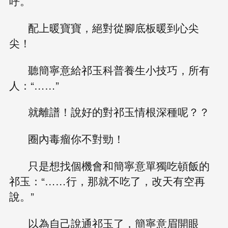
呼。
配上暖寶寶，絕對從腳底板暖到心尖
尖！
聽簡寧意給祁玉科普養生小技巧，所有
人：“……”
就離譜！說好的對祁玉情根深種呢？？
圈內毒瘤你不對勁！
只是想找個機會和簡寧意單獨吃頓飯的
祁玉：“……行，那就不吃了，改天有空再
說。”
以為自己說通祁玉了，簡寧意眉開眼