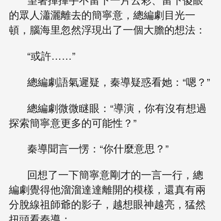
的眾人瀟灑離去的簡寧意，總編劇目光一
頓，腦海里忽然浮現出了一個大膽的想法：
“或許……”
總編劇語氣遲疑，秦導疑惑看她：“嗯？”
總編劇微微瞇眼：“導演，你有沒有想過
探索簡寧意更多的可能性？”
秦導聞言一愣：“你什麼意思？”
回想了一下簡寧意剛才的一言一行，總
編劇覺得他溜溜達達離開的模樣，還真有兩
分脫線祖師爺的影子，越想眼神越亮，猛然
扭頭看秦導：