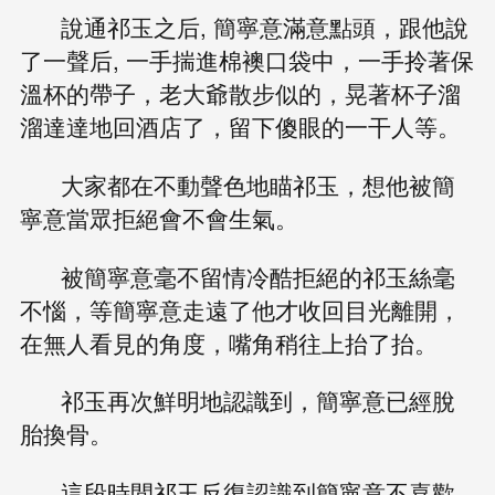
說通祁玉之后, 簡寧意滿意點頭，跟他說
了一聲后, 一手揣進棉襖口袋中，一手拎著保
溫杯的帶子，老大爺散步似的，晃著杯子溜
溜達達地回酒店了，留下傻眼的一干人等。
大家都在不動聲色地瞄祁玉，想他被簡
寧意當眾拒絕會不會生氣。
被簡寧意毫不留情冷酷拒絕的祁玉絲毫
不惱，等簡寧意走遠了他才收回目光離開，
在無人看見的角度，嘴角稍往上抬了抬。
祁玉再次鮮明地認識到，簡寧意已經脫
胎換骨。
這段時間祁玉反復認識到簡寧意不喜歡