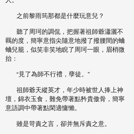
之前黎雨筠那都是什麼玩意兒？
聽了周珂的調侃，把握著祖師爺瀟灑不
羈的度，簡寧意指尖隨意地撥了撥腰間的蛐
蛐兒籠，似笑非笑地睨了周珂一眼，眉梢微
抬：
“見了為師不行禮，孽徒。”
祖師爺天縱英才，年少時被世人捧上神
壇，錦衣玉食，難免帶著點矜貴傲骨，簡寧
意語調中帶著點閑適慵懶。
雖是苛責之言，卻并無斥責之意。