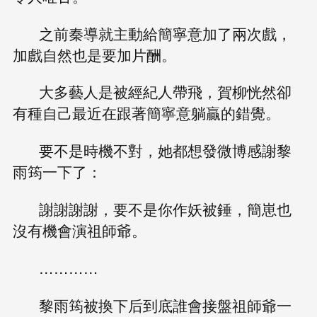
之前秦導就主動給簡寧意加了兩次戲，
加戲自然也是要加片酬。
大多藝人是被經紀人帶飛，賀柳恍然卻
有種自己最近在跟著簡寧意躺贏的錯覺。
要不是時機不對，她都想發微博感謝黎
雨筠一下了：
謝謝謝謝，要不是你作妖被錘，簡崽也
沒有機會演祖師爺。
…………
黎雨筠被換下后到底誰會接盤祖師爺一