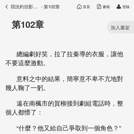
我沒釣但影帝真香了
- 第102章
首頁
書籍
登錄
我沒釣但影帝真香了
目錄
第102章
總編劇好笑，拉了拉秦導的衣服，讓他
不要這麼激動。
意料之中的結果，簡寧意不卑不亢地對
幾人鞠了一躬。
遠在南楓市的賀柳接到劇組電話時，整
個人都懵了：
“什麼？他又給自己爭取到一個角色？”