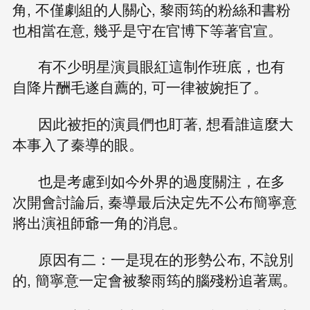
角, 不僅劇組的人關心, 黎雨筠的粉絲和書粉
也相當在意, 幾乎是守在官博下等著官宣。
有不少明星演員眼紅這制作班底，也有
自降片酬毛遂自薦的, 可一律被婉拒了。
因此被拒的演員們也盯著, 想看誰這麼大
本事入了秦導的眼。
也是考慮到如今外界的過度關注，在多
次開會討論后, 秦導最后決定先不公布簡寧意
將出演祖師爺一角的消息。
原因有二：一是現在的形勢公布, 不說別
的, 簡寧意一定會被黎雨筠的腦殘粉追著罵。