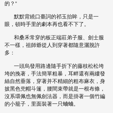
的？”
默默背繞口臺詞的祁玉抬眸，只是一
眼，頓時手里的劇本再也看不下了。
和桑禾常穿的板正端莊弟子服、劍士服
不一樣，祖師爺從人到穿著都隨意灑脫許
多：
一頭烏發用路邊隨手折下的藤枝松松垮
垮的挽著，手法簡單粗暴，耳畔還有兩縷發
絲自然垂落，穿著并不精細的粗布麻衣，身
披黑色兜帽斗篷，腰間束帶就是一根布條，
沒系環佩也無佩劍法器，而是掛著一個竹編
的小籠子，里面裝著一只蛐蛐。