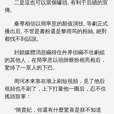
二是這也可以當個噱頭, 有利于后續的宣
傳。
秦導相信以簡寧意的顏值演技, 等劇正式
播出后, 不管是書粉還是黎雨筠的粉絲, 絕對
都找不到話說。
封鎖媒體消息瞞得住外界但瞞不住劇組
的其他人，在簡寧意以祖師爺扮相亮相后，
驚掉了一眾人的下巴。
周珂本來靠在墻上刷短視頻，見了他后
視頻也不刷了，上下打量他一圈后，忍不住
搖頭鼓掌：
“簡貴妃，你還有什麼驚喜是朕不知道