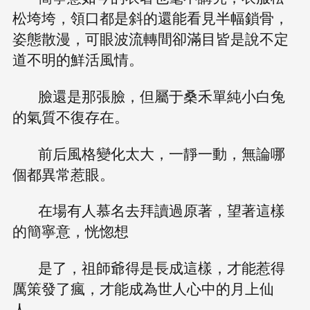
松垮垮，領口都是斜的還能看見半幅鎖骨，
姿態散漫，可眼波流轉間卻滿目皆是說不定
道不明的鮮活風情。
臉還是那張臉，但屬于桑禾單純小白兔
的氣質不復存在。
前后風格變化太大，一靜一動，無論哪
個都異常惹眼。
在場有人慕名去拜讀過原著，望著這樣
的簡寧意，恍惚想
是了，祖師爺得是長成這樣，才能惹得
厲策發了瘋，才能成為世人心中的月上仙
人。