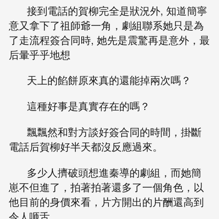
接到電話的賀柳完全是狀況外, 知道簡寧
意又拿下了祖師爺一角，劇組聯系她只是為
了走流程簽合同時, 她先是震驚再是意外，最
后暈乎乎地想
天上的餡餅原來真的還能掉兩次嗎？
這種好事是真實存在的嗎？
飄飄然和對方談好簽合同的時間，掛斷
電話后賀柳好半天都沒反應過來。
多少人擠破頭想進秦導的劇組，而她簡
崽不但進了，拍著拍著還多了一個角色，以
他目前的身價來看，片方開出的片酬還高到
令人咂舌。