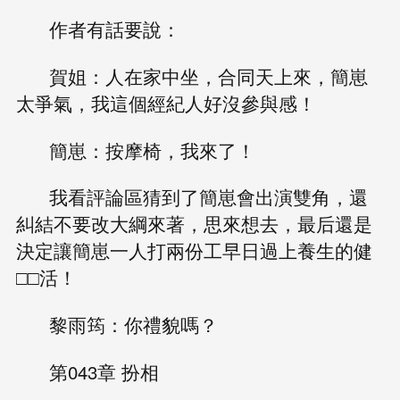
作者有話要說：
賀姐：人在家中坐，合同天上來，簡崽
太爭氣，我這個經紀人好沒參與感！
簡崽：按摩椅，我來了！
我看評論區猜到了簡崽會出演雙角，還
糾結不要改大綱來著，思來想去，最后還是
決定讓簡崽一人打兩份工早日過上養生的健
□□活！
黎雨筠：你禮貌嗎？
第043章 扮相