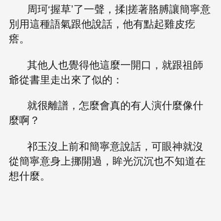
周珂‘握草’了一聲，揉|搓著胳膊讓簡寧意
別用這種語氣跟他說話，他有點起雞皮疙
瘩。
其他人也覺得他這麼一開口，就跟祖師
爺從書里走出來了似的：
就很離譜，怎麼會真的有人演什麼像什
麼啊？
祁玉沒上前和簡寧意說話，可眼神就沒
從簡寧意身上挪開過，眸光沉沉也不知道在
想什麼。