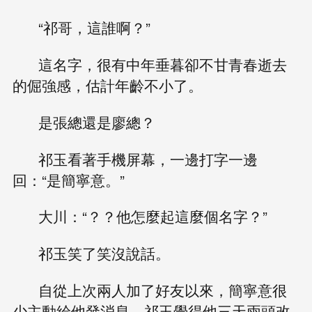
“祁哥，這誰啊？”
這名字，很有中年垂暮卻不甘青春逝去
的倔強感，估計年齡不小了。
是張總還是廖總？
祁玉看著手機屏幕，一邊打字一邊
回：“是簡寧意。”
大川：“？？他怎麼起這麼個名字？”
祁玉笑了笑沒說話。
自從上次兩人加了好友以來，簡寧意很
少主動給他發消息，祁玉覺得他三天兩頭改