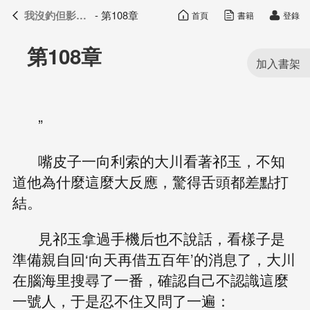
我沒釣但影帝真香了
- 第108章
首頁
書籍
登錄
我沒釣但影帝真香了
目錄
第108章
”
嘴皮子一向利索的大川看著祁玉，不知
道他為什麼這麼大反應，驚得舌頭都差點打
結。
見祁玉拿過手機后也不說話，看樣子是
準備親自回‘向天再借五百年’的消息了，大川
在腦海里搜尋了一番，確認自己不認識這麼
一號人，于是忍不住又問了一遍：