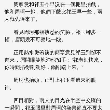
簡寧意和祁玉今早沒在一個棚里拍戲，
他和周珂一起，他們下戲比祁玉早一些，兩
人就先過來了。
看見周珂那張熟悉的笑臉，祁玉腳步一
頓，眉頭幾不可察地一皺。
正用熱水燙碗筷的簡寧意見祁玉到卻不
進來，眉開眼笑地沖他招手：“祁老師快來，
你時間掐得剛剛好，鍋剛端上來。”
周珂也抬頭，正對上祁玉看過來的眼
神。
四目相對，兩人的目光在半空中交匯的
一瞬間，祁玉眼里對周珂的嫌棄簡直不要太