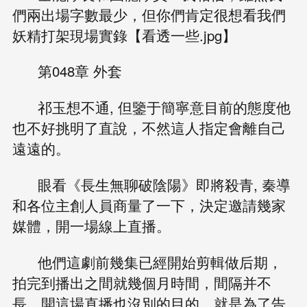
們兩出場字數最少，但你們肯定很想看我們
妖精打架現場實錄【看透一些.jpg】
第048章 外套
祁玉想不通, 但鑒于簡寧意目前的態度他
也不好挑明了直說，不然這人指定會離自己
遠遠的。
眼看《長生無聊破陰陽》即將殺青, 秦導
和各位主創人員商量了一下，決定邀請幾家
媒體，開一場線上直播。
他們這劇前幾集已經開始剪輯做后期，
拍完到播出之間就幾個月時間，間隔并不
長，開這場直播也沒別的目的，就是為了告