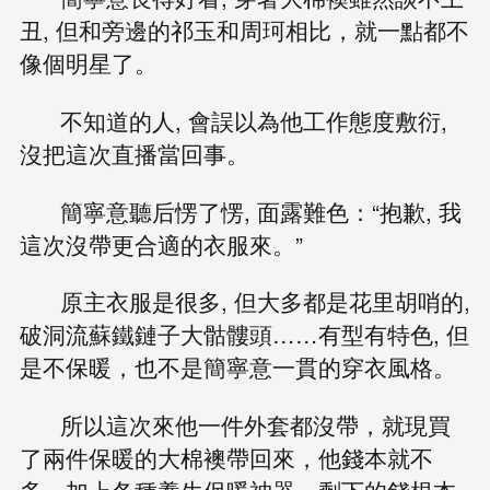
丑, 但和旁邊的祁玉和周珂相比，就一點都不
像個明星了。
不知道的人, 會誤以為他工作態度敷衍,
沒把這次直播當回事。
簡寧意聽后愣了愣, 面露難色：“抱歉, 我
這次沒帶更合適的衣服來。”
原主衣服是很多, 但大多都是花里胡哨的,
破洞流蘇鐵鏈子大骷髏頭……有型有特色, 但
是不保暖，也不是簡寧意一貫的穿衣風格。
所以這次來他一件外套都沒帶，就現買
了兩件保暖的大棉襖帶回來，他錢本就不