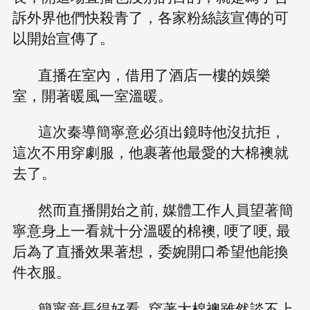
訴外界他們快殺青了，各家粉絲該宣傳的可
以開始宣傳了。
直播在室內，借用了酒店一樓的娛樂
室，開著暖風一室溫暖。
這次秦導簡寧意必須出鏡時他沒抗拒，
這次不用穿劇服，他裹著他最愛的大棉襖就
去了。
然而直播開始之前, 媒體工作人員望著簡
寧意身上一看就十分溫暖的棉襖, 哽了哽, 最
后為了直播效果著想，委婉開口希望他能換
件衣服。
簡寧意長得好看, 穿著大棉襖雖然談不上