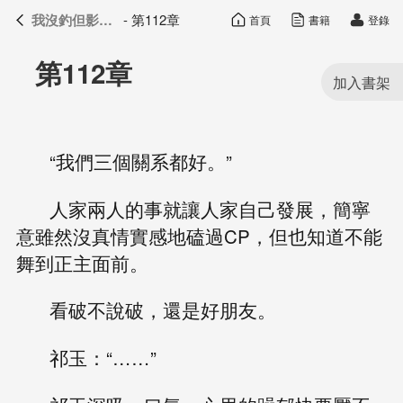
我沒釣但影帝真香了
- 第112章
首頁
書籍
登錄
我沒釣但影帝真香了
目錄
第112章
“我們三個關系都好。”
人家兩人的事就讓人家自己發展，簡寧
意雖然沒真情實感地磕過CP，但也知道不能
舞到正主面前。
看破不說破，還是好朋友。
祁玉：“……”