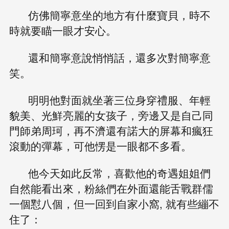
仿佛簡寧意坐的地方有什麼寶貝，時不
時就要瞄一眼才安心。
還和簡寧意說悄悄話，還多次對簡寧意
笑。
明明他對面就坐著三位身穿禮服、年輕
貌美、光鮮亮麗的女孩子，旁邊又是自己同
門師弟周珂，再不濟還有諾大的屏幕和瘋狂
滾動的彈幕，可他愣是一眼都不多看。
他今天如此反常，喜歡他的奇遇姐姐們
自然能看出來，粉絲們在外面還能舌戰群儒
一個懟八個，但一回到自家小窩, 就有些繃不
住了：