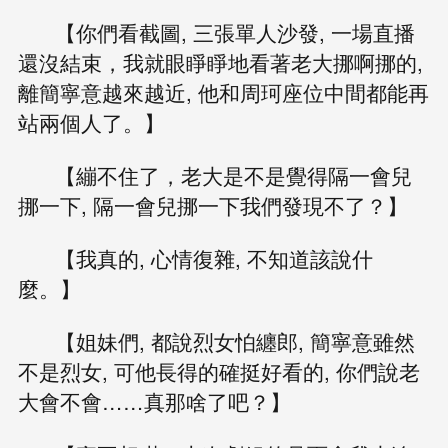
【你們看截圖, 三張單人沙發, 一場直播
還沒結束，我就眼睜睜地看著老大挪啊挪的,
離簡寧意越來越近, 他和周珂座位中間都能再
站兩個人了。】
【繃不住了，老大是不是覺得隔一會兒
挪一下, 隔一會兒挪一下我們發現不了？】
【我真的, 心情復雜, 不知道該說什
麼。】
【姐妹們, 都說烈女怕纏郎, 簡寧意雖然
不是烈女, 可他長得的確挺好看的, 你們說老
大會不會……真那啥了吧？】