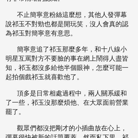
不止簡寧意粉絲這麼想，其他人發彈幕
說祁玉不對勁也都是開玩笑，沒人會真的認
為祁玉對簡寧意有意思。
簡寧意追了祁玉那麼多年，和十八線小
明星互罵對方不要臉的事在網上鬧得人盡皆
知，祁玉都沒多給他半個眼神，怎麼可能一
起拍個戲祁玉就喜歡他了。
頂多是日常相處過程中，兩人關系緩和
了一些，祁玉沒那麼煩他、在大眾面前營業
罷了。
觀眾們都沒把剛才的小插曲放在心上，
彈幕很快被新的話題覆蓋，然而私下里，祁