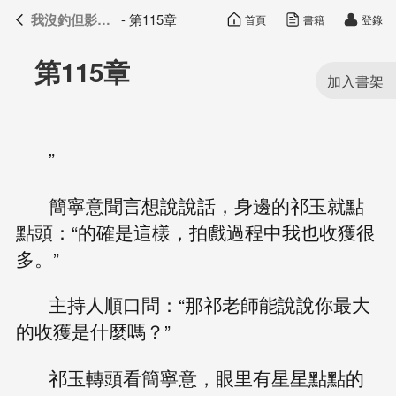
我沒釣但影帝真香了
- 第115章
首頁
書籍
登錄
我沒釣但影帝真香了
目錄
第115章
”
簡寧意聞言想說說話，身邊的祁玉就點
點頭：“的確是這樣，拍戲過程中我也收獲很
多。”
主持人順口問：“那祁老師能說說你最大
的收獲是什麼嗎？”
祁玉轉頭看簡寧意，眼里有星星點點的