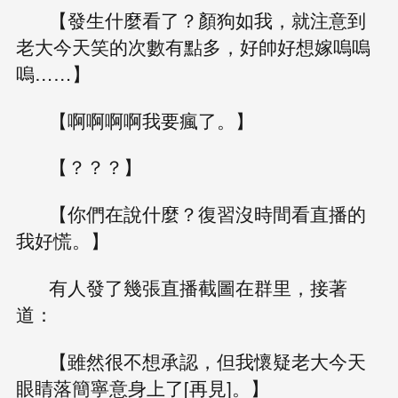
【發生什麼看了？顏狗如我，就注意到
老大今天笑的次數有點多，好帥好想嫁嗚嗚
嗚……】
【啊啊啊啊我要瘋了。】
【？？？】
【你們在說什麼？復習沒時間看直播的
我好慌。】
有人發了幾張直播截圖在群里，接著
道：
【雖然很不想承認，但我懷疑老大今天
眼睛落簡寧意身上了[再見]。】