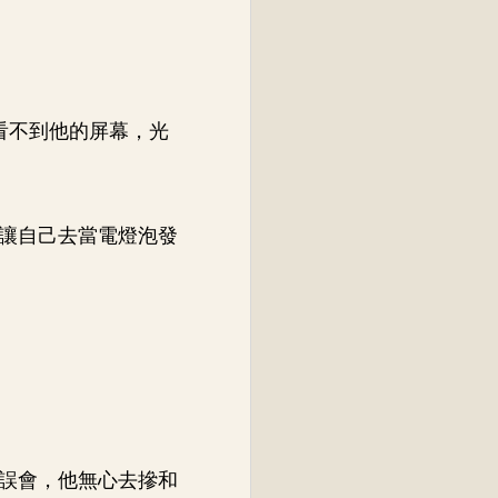
看不到他的屏幕，光
讓自己去當電燈泡發
誤會，他無心去摻和