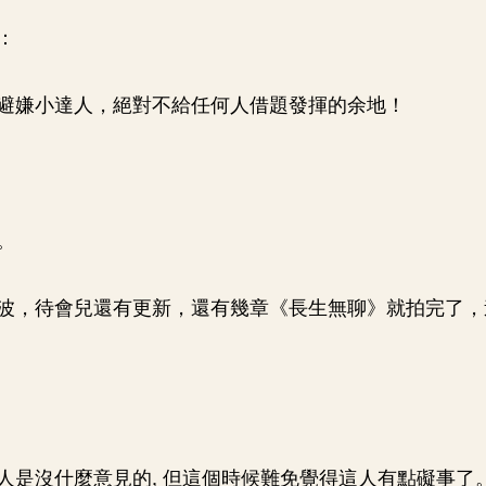
：
避嫌小達人，絕對不給任何人借題發揮的余地！
。
波，待會兒還有更新，還有幾章《長生無聊》就拍完了，
人是沒什麼意見的, 但這個時候難免覺得這人有點礙事了