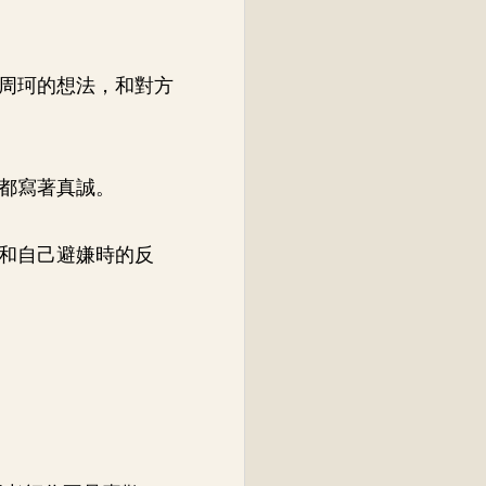
周珂的想法，和對方
都寫著真誠。
和自己避嫌時的反