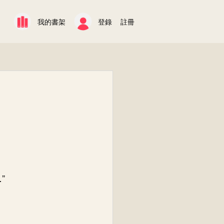
我的書架
登錄
註冊
”