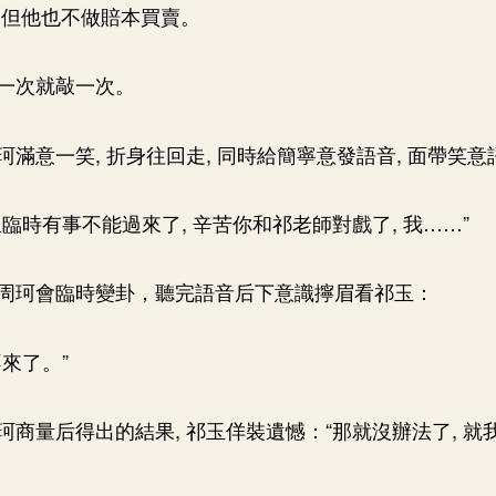
，但他也不做賠本買賣。
一次就敲一次。
珂滿意一笑, 折身往回走, 同時給簡寧意發語音, 面帶笑
臨時有事不能過來了, 辛苦你和祁老師對戲了, 我……”
周珂會臨時變卦，聽完語音后下意識擰眉看祁玉：
來了。”
珂商量后得出的結果, 祁玉佯裝遺憾：“那就沒辦法了, 就