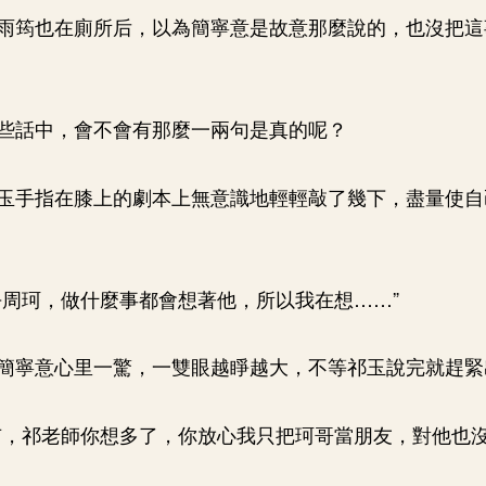
雨筠也在廁所后，以為簡寧意是故意那麼說的，也沒把這
些話中，會不會有那麼一兩句是真的呢？
玉手指在膝上的劇本上無意識地輕輕敲了幾下，盡量使自
乎周珂，做什麼事都會想著他，所以我在想……”
簡寧意心里一驚，一雙眼越睜越大，不等祁玉說完就趕緊
有，祁老師你想多了，你放心我只把珂哥當朋友，對他也沒