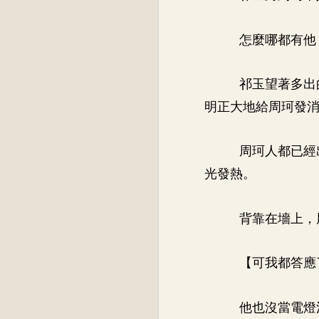
怎麼哪都有他
祁玉望著多出
明正大地給周珂發
周珂人都已經
光發熱。
背靠在墻上，
【可我都答應
他也沒當電燈