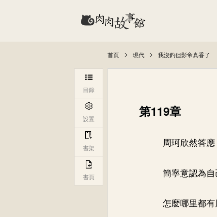
首頁
現代
我沒釣但影帝真香了
目錄
第119章
設置
周珂欣然答應
書架
簡寧意認為自
書頁
怎麼哪里都有