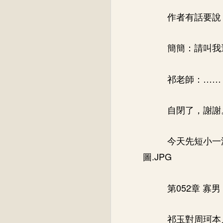
作者有話要說
簡簡：請叫我
祁老師：……
自閉了，謝謝
今天先短小一
圖.JPG
第052章 寡男
祁玉對周珂本