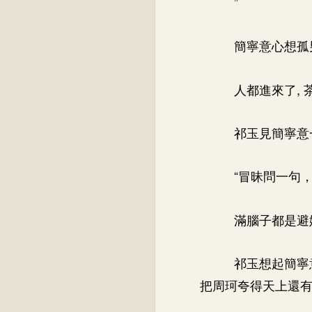
”
簡寧意心想孤
人都進來了,
祁玉見簡寧意
“冒昧問一句
滿腦子都是避
祁玉想起簡寧
把周珂夸得天上還