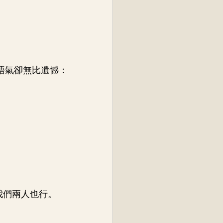
意語氣卻無比遺憾：
我們兩人也行。