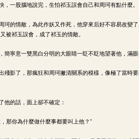
快，一股腦地說完，生怕祁玉誤會自己和周珂有點什麼。
周珂的情敵，為此作妖又作死，他穿來后好不容易改變了
想又被祁玉誤會，成了祁玉的情敵。
，簡寧意一雙黑白分明的大眼睛一眨不眨地望著他，滿眼
出殘影了，那瘋狂和周珂撇清關系的模樣，像極了當時要
了他的話，面上卻不確定：
歡，那你為什麼做什麼事都要叫上他？”