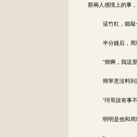
那兩人感情上的事
這竹杠，能敲
半分鐘后，周
“簡啊，我這里
簡寧意沒料到
“珂哥說有事不
明明是他和周