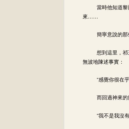
當時他知道黎
來……
簡寧意說的那
想到這里，祁
無波地陳述事實：
“感覺你很在
而回過神來的
“我不是我沒