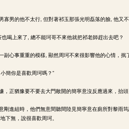
男寡男的他不太行, 但對著祁玉那張光明磊落的臉, 他又
 茶也喝上來了, 總不能珂哥不來他就把祁老師趕出去吧？
一副心事重重的模樣, 顯然周珂不來很影響他的心情，抿
，小簡你是喜歡周珂嗎？”
嫌，正猶豫要不要去大門敞開的簡寧意沒反應過來，抬頭：
意剛進組時，他們無意間聽間陸見簡寧意在廁所對黎雨筠
有地下無，說很喜歡周珂。