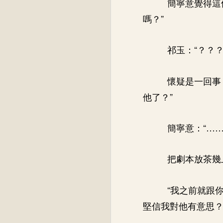
簡寧意覺得這
嗎？”
祁玉：“？？？
懷疑是一回事
他了？”
簡寧意：“……
把劇本放茶幾
“我之前就跟
堅信我對他有意思？