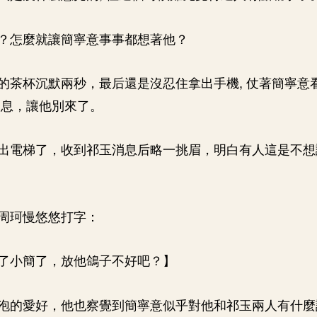
？怎麼就讓簡寧意事事都想著他？
的茶杯沉默兩秒，最后還是沒忍住拿出手機, 仗著簡寧意
消息，讓他別來了。
出電梯了，收到祁玉消息后略一挑眉，明白有人這是不想
周珂慢悠悠打字：
了小簡了，放他鴿子不好吧？】
泡的愛好，他也察覺到簡寧意似乎對他和祁玉兩人有什麼