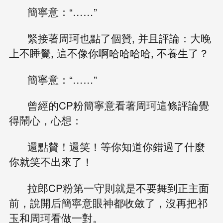
簡寧意：“……”
緊接著周珂也點了個贊, 并且評論：大晚
上不睡覺, 這不像你啊哈哈哈哈, 不養生了？
簡寧意：“……”
曾經的CP粉簡寧意看著周珂這條評論覺
得鬧心，心想：
還點贊！還笑！等你知道你錯過了什麼
你就笑不出來了！
拉郎CP粉第一守則就是不要舞到正主面
前，說開后簡寧意眼神都收斂了，沒再把祁
玉和周珂看做一對。