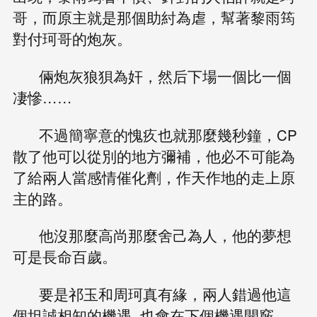
哥，而原主就是那個助紂為虐，幫著黎雨筠
對付珂哥的炮灰。
倆炮灰狼狽為奸，然后下場一個比一個
凄慘……
不過簡寧意的愧疚也就那麼幾秒鐘，CP
散了他可以從別的地方彌補，他必不可能為
了給兩人當感情催化劑，作天作地的走上原
主的路。
他沒那麼高尚那麼舍己為人，他的夢想
可是長命百歲。
要是祁玉和周珂真有緣，兩人錯過他這
個坦誠相知的機遇, 也會在下個機遇開竅。