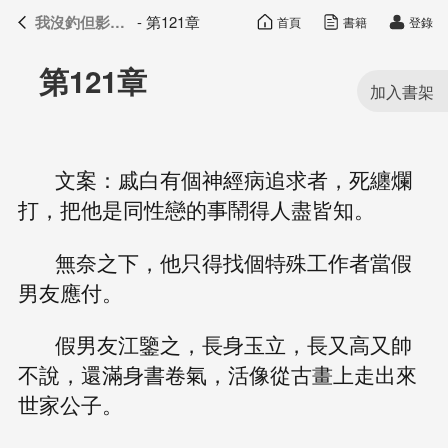
我沒釣但影帝真香了
- 第121章
首頁
書籍
登錄
我沒釣但影帝真香了
目錄
第121章
文案：戚白有個神經病追求者，死纏爛
打，把他是同性戀的事鬧得人盡皆知。
無奈之下，他只得找個特殊工作者當假
男友應付。
假男友江鑒之，長身玉立，長又高又帥
不說，還滿身書卷氣，活像從古畫上走出來
世家公子。