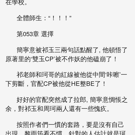
在學校。
全體師生：“！！！”
第053章 選擇
簡寧意被祁玉三兩句話點醒了, 他頓悟了
原著里的‘雙玉CP’被不作妖的他磕崩了！
祁老師和珂哥的紅線被他從中間‘咔嚓’一
下剪斷，官配CP被他從HE整BE了！
好好的官配突然成了拉郎, 簡寧意惆悵之
余，對祁玉和周珂兩人還有一些愧疚。
按照作者們一慣的套路，要是沒有自己
出現，黎雨筠看不慣、針對的人估計就是珂