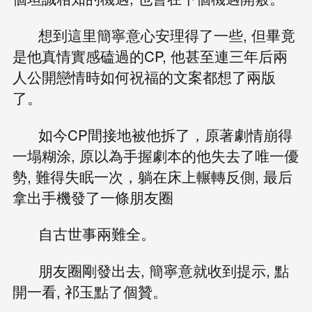
想到這里簡寧意心安理得了一些, 但畢竟
是他真情實感磕過的CP, 他甚至連三年后兩
人公開戀情時如何祝福的文案都想了兩版
了。
如今CP間接地被他拆了，原著劇情崩得
一塌糊涂, 原以為手握劇本的他失去了唯一優
勢, 難得失眠一次，躺在床上輾轉反側, 最后
拿出手機發了一條朋友圈
自古世事兩難全。
朋友圈剛發出去, 簡寧意就收到提示, 點
開一看, 祁玉點了個贊。