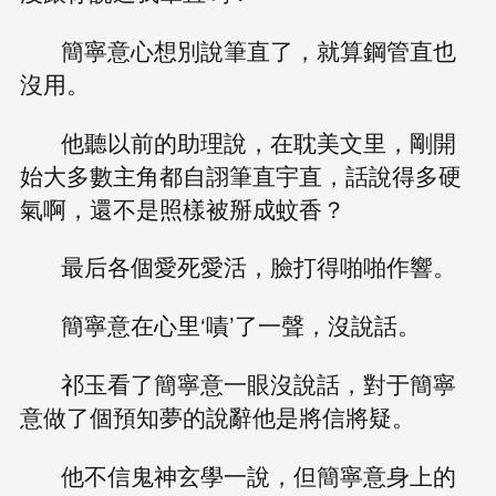
簡寧意心想別說筆直了，就算鋼管直也
沒用。
他聽以前的助理說，在耽美文里，剛開
始大多數主角都自詡筆直宇直，話說得多硬
氣啊，還不是照樣被掰成蚊香？
最后各個愛死愛活，臉打得啪啪作響。
簡寧意在心里‘嘖’了一聲，沒說話。
祁玉看了簡寧意一眼沒說話，對于簡寧
意做了個預知夢的說辭他是將信將疑。
他不信鬼神玄學一說，但簡寧意身上的