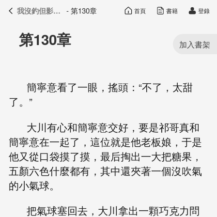
我沒釣但影帝真香了
- 第130章
首頁
書籍
登錄
我沒釣但影帝真香了
目錄
第130章
簡寧意看了一眼，搖頭：“不了，太甜
了。”
大川有心和簡寧意交好，要是祁哥真和
簡寧意在一起了，這位就是他老板娘，于是
他又從口袋摸了摸，最后掏出一大把糖果，
五顏六色什麼都有，其中還夾著一個沒吹氣
的小氣球。
把氣球塞回去，大川拿出一顆巧克力問