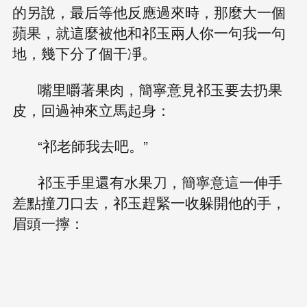
的另說，最后等他反應過來時，那麼大一個
蘋果，就這麼被他和祁玉兩人你一句我一句
地，幾下分了個干凈。
嘴里嚼著果肉，簡寧意見祁玉要去扔果
皮，回過神來立馬起身：
“祁老師我去吧。”
祁玉手里還有水果刀，簡寧意這一伸手
差點撞刀口去，祁玉趕緊一收躲開他的手，
眉頭一擰：