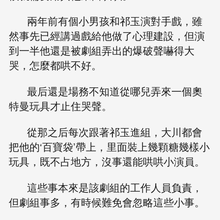
兩年前有個小男孩和祁玉演對手戲，雖
然事先已經講過戲給他做了心理建設，但演
到一半他還是被劇組弄出的爆破聲嚇得大
哭，怎麼都哄不好。
最后還是場務不知道從哪兒弄來一個奧
特曼玩具才止住哭聲。
從那之后每次跟著祁玉進組，大川都會
把他的‘百寶袋’帶上，里面裝上幾顆糖幾樣小
玩具，既不占地方，沒事還能哄哄小演員。
這些事本來是該劇組的工作人員負責，
但劇組事多，有時候難免會忽略這些小事。