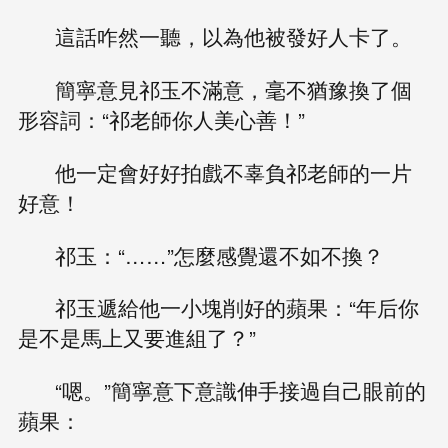
這話咋然一聽，以為他被發好人卡了。
簡寧意見祁玉不滿意，毫不猶豫換了個
形容詞：“祁老師你人美心善！”
他一定會好好拍戲不辜負祁老師的一片
好意！
祁玉：“……”怎麼感覺還不如不換？
祁玉遞給他一小塊削好的蘋果：“年后你
是不是馬上又要進組了？”
“嗯。”簡寧意下意識伸手接過自己眼前的
蘋果：