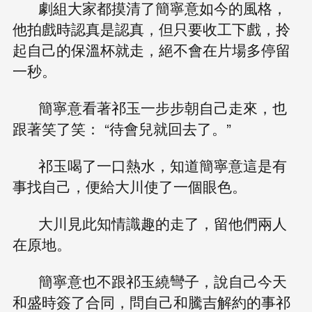
劇組大家都摸清了簡寧意如今的風格，
他拍戲時認真是認真，但只要收工下戲，拎
起自己的保溫杯就走，絕不會在片場多停留
一秒。
簡寧意看著祁玉一步步朝自己走來，也
跟著笑了笑： “待會兒就回去了。”
祁玉喝了一口熱水，知道簡寧意這是有
事找自己，便給大川使了一個眼色。
大川見此知情識趣的走了，留他們兩人
在原地。
簡寧意也不跟祁玉繞彎子，說自己今天
和盛時簽了合同，問自己和騰吉解約的事祁