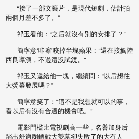
“接了一部文藝片，是現代短劇，估計拍
兩個月差不多了。”
祁玉看他：“之后就沒有別的安排了？”
簡寧意‘咔嚓’咬掉半塊蘋果：“還在接觸陸
西良導演，不過還沒試鏡。”
祁玉又遞給他一塊，繼續問：“以后想往
大熒幕發展嗎？”
簡寧意笑了：“這不是我想就可以的事，
看以后有沒有合適的機會吧。”
電影門檻比電視劇高一些，名譽加身后
踏出舒適圈轉戰大熒幕卻失敗了的大有人