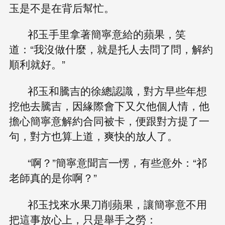
玉是不是在背后幫忙。
祁玉手里拿著簡寧意給的蘋果，笑
道：“我沒做什麼，就是托人去問了問，解約
順利就好。”
祁玉和騰吉的徐總認識，對方早些年想
挖他去騰吉，因緣際會下又欠他個人情，他
擔心簡寧意解約合同被卡，便跟對方提了一
句，對方也算上道，爽快的放人了。
“啊？”簡寧意聞言一愣，有些意外：“祁
老師真的是你啊？”
祁玉找來水果刀削蘋果，讓簡寧意不用
把這事放心上，只是舉手之勞：