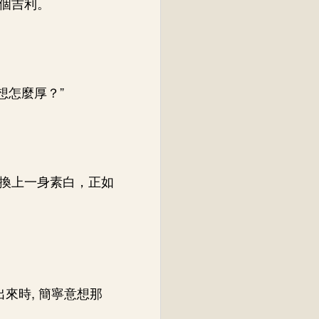
個吉利。
想怎麼厚？”
換上一身素白，正如
來時, 簡寧意想那