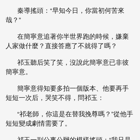
秦導搖頭：“早知今日，你當初何苦來
哉？”
在簡寧意追著你半世界跑的時候，嫌棄
人家做什麼？直接答應了不就得了嗎？
祁玉聽后笑了笑，沒說此簡寧意已非彼
簡寧意。
簡寧意得知要多拍一個版本、他要再手
短短一次后，哭笑不得，問祁玉：
“祁老師，你這是在替我挽尊嗎？”從他手
短短變成劇情需要了。
祁玉一副公事公辦的模樣搖頭：“我只是