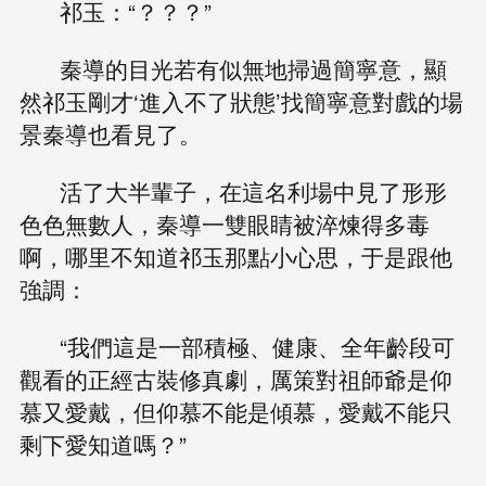
祁玉：“？？？”
秦導的目光若有似無地掃過簡寧意，顯
然祁玉剛才‘進入不了狀態’找簡寧意對戲的場
景秦導也看見了。
活了大半輩子，在這名利場中見了形形
色色無數人，秦導一雙眼睛被淬煉得多毒
啊，哪里不知道祁玉那點小心思，于是跟他
強調：
“我們這是一部積極、健康、全年齡段可
觀看的正經古裝修真劇，厲策對祖師爺是仰
慕又愛戴，但仰慕不能是傾慕，愛戴不能只
剩下愛知道嗎？”