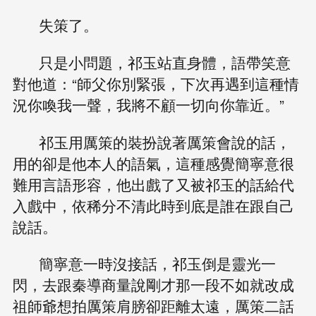
失策了。
只是小問題，祁玉站直身體，語帶笑意
對他道：“師父你別緊張，下次再遇到這種情
況你喚我一聲，我將不顧一切向你靠近。”
祁玉用厲策的裝扮說著厲策會說的話，
用的卻是他本人的語氣，這種感覺簡寧意很
難用言語形容，他出戲了又被祁玉的話給代
入戲中，依稀分不清此時到底是誰在跟自己
說話。
簡寧意一時沒接話，祁玉倒是靈光一
閃，去跟秦導商量說剛才那一段不如就改成
祖師爺想拍厲策肩膀卻距離太遠，厲策二話