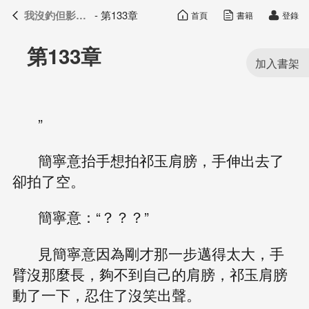
我沒釣但影帝真香了
- 第133章
首頁
書籍
登錄
我沒釣但影帝真香了
目錄
第133章
”
簡寧意抬手想拍祁玉肩膀，手伸出去了
卻拍了空。
簡寧意：“？？？”
見簡寧意因為剛才那一步邁得太大，手
臂沒那麼長，夠不到自己的肩膀，祁玉肩膀
動了一下，忍住了沒笑出聲。