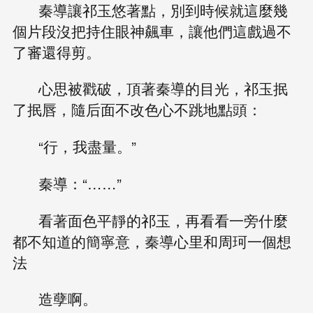
秦導讓祁玉悠著點，別到時候就這麼幾
個片段沒把持住眼神飆車，讓他們這戲過不
了審還得剪。
心思被戳破，頂著秦導的目光，祁玉抿
了抿唇，隨后面不改色心不跳地點頭：
“行，我盡量。”
秦導：“……”
看著面色平靜的祁玉，再看看一旁什麼
都不知道的簡寧意，秦導心里和周珂一個想
法
造孽啊。