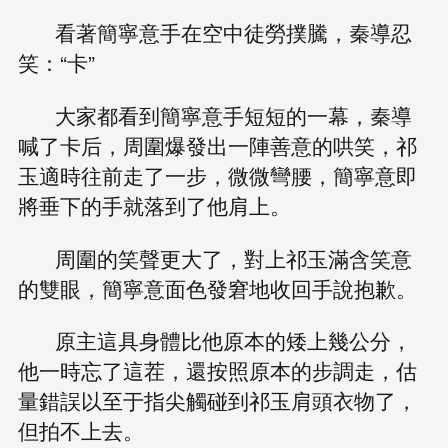
看著簡寧意手在空中徒勞撲騰，秦導忍
笑：“卡”
大家都看到簡寧意手短短的一幕，秦導
喊了卡后，周圍爆發出一陣善意的哄笑，祁
玉適時往前走了一步，微微彎腰，簡寧意即
將垂下的手就落到了他肩上。
周圍的笑聲更大了，對上祁玉滿含笑意
的雙眼，簡寧意面色發窘地收回手說抱歉。
原主這具身體比他原本的矮上幾公分，
他一時忘了這茬，還按照原本的步調走，估
量錯誤以至于指尖觸碰到祁玉肩頭衣物了，
但拍不上去。