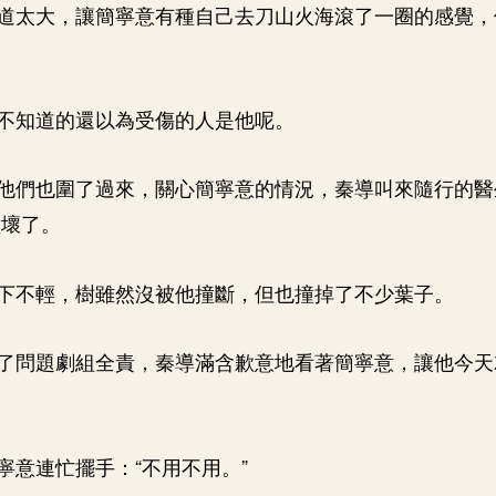
道太大，讓簡寧意有種自己去刀山火海滾了一圈的感覺，
不知道的還以為受傷的人是他呢。
他們也圍了過來，關心簡寧意的情況，秦導叫來隨行的醫
撞壞了。
下不輕，樹雖然沒被他撞斷，但也撞掉了不少葉子。
了問題劇組全責，秦導滿含歉意地看著簡寧意，讓他今天
寧意連忙擺手：“不用不用。”