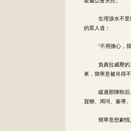
生理淚水不受
的眾人道：
“不用擔心，我
負責拉威壓的
來，簡寧意被吊得不
緩過那陣勁后
賀柳、周珂、秦導
簡寧意想劇情