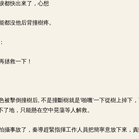
淚都快出來了，心想
能都沒他后背撞樹疼。
：
再拯救一下！
色被擊倒撞樹后, 不是撞斷樹就是‘啪嘰’一下從樹上掉下
落不了地，只能懸在空中晃蕩等人解救。
拍攝事故了，秦導趕緊指揮工作人員把簡寧意放下來，責