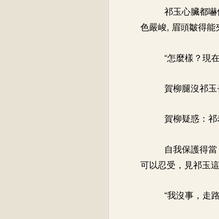
祁玉心臟都嚇停
色嚴峻, 眉頭皺得
“怎麼樣？現在
賀柳腿沒祁玉
賀柳疑惑：祁
自我保護得當
可以忍受，見祁玉
“我沒事，走路