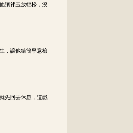
他讓祁玉放輕松，沒
生，讓他給簡寧意檢
就先回去休息，這戲