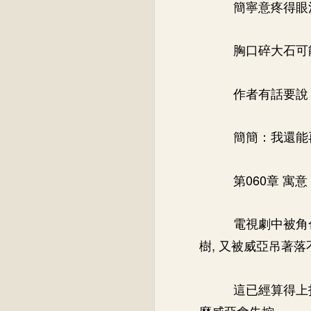
簡寧意疼得眼
胸口碎大石可
作者有話要說
簡簡：我還能
第060章 寓意
電視劇中被角
樹, 又被威亞吊著
這已經算得上
麼威亞會失控。