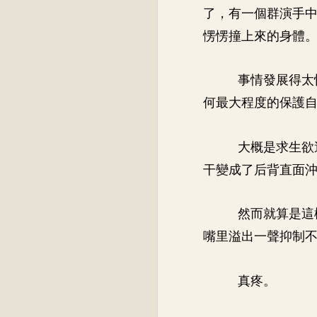
了，有一個群演手
愣愣撞上來的身體
事情發展得太
何最大程度的保護
大概是求生欲
干變成了后背直面
然而就算是這
嘴里溢出一聲抑制
真疼。