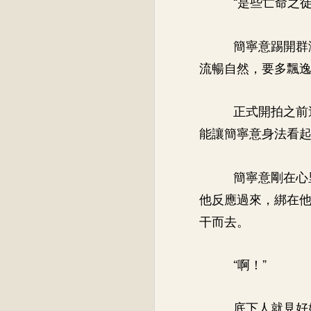
“是些亡命之
簡寧意踢開群
流暢自然，要多飄
正式開拍之前
能讓簡寧意身法看
簡寧意剛在心
他反應過來，綁在
干而去。
“啊！”
底下人就見好