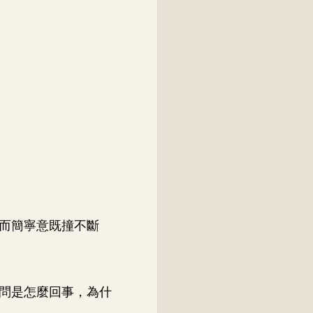
，而簡寧意既撞不斷
問是怎麼回事，為什