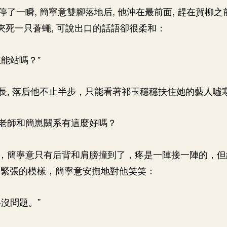
了一瞬, 簡寧意雙腳落地后, 他沖在最前面, 趕在賀柳之
能夾死一只蒼蠅, 可說出口的話語卻很柔和：
能站嗎？”
長, 落后他不止半步，只能看著祁玉穩穩扶住她的藝人噓
老師和簡崽關系有這麼好嗎？
，簡寧意只有后背和肩膀撞到了，疼是一陣接一陣的，但
這緊張的模樣，簡寧意安撫地對他笑笑：
沒問題。”