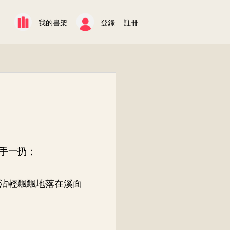
我的書架
登錄
註冊
手一扔；
沾輕飄飄地落在溪面