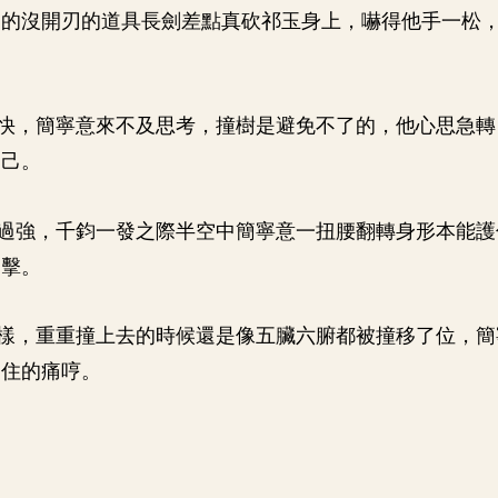
中的沒開刃的道具長劍差點真砍祁玉身上，嚇得他手一松
。
快，簡寧意來不及思考，撞樹是避免不了的，他心思急轉
自己。
過強，千鈞一發之際半空中簡寧意一扭腰翻轉身形本能護
沖擊。
樣，重重撞上去的時候還是像五臟六腑都被撞移了位，簡
不住的痛哼。