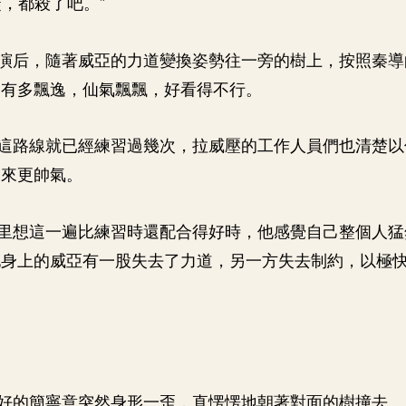
徒，都殺了吧。”
演后，隨著威亞的力道變換姿勢往一旁的樹上，按照秦導
逸有多飄逸，仙氣飄飄，好看得不行。
這路線就已經練習過幾次，拉威壓的工作人員們也清楚以
起來更帥氣。
里想這一遍比練習時還配合得好時，他感覺自己整個人猛
他身上的威亞有一股失去了力道，另一方失去制約，以極
好的簡寧意突然身形一歪，直愣愣地朝著對面的樹撞去。