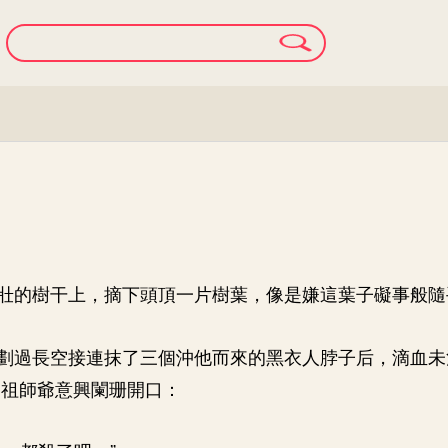
壯的樹干上，摘下頭頂一片樹葉，像是嫌這葉子礙事般隨
劃過長空接連抹了三個沖他而來的黑衣人脖子后，滴血未
，祖師爺意興闌珊開口：