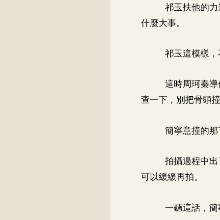
祁玉扶他的力
什麼大事。
祁玉這模樣，
這時周珂秦導
查一下，別把骨頭
簡寧意撞的那
拍攝過程中出
可以緩緩再拍。
一聽這話，簡