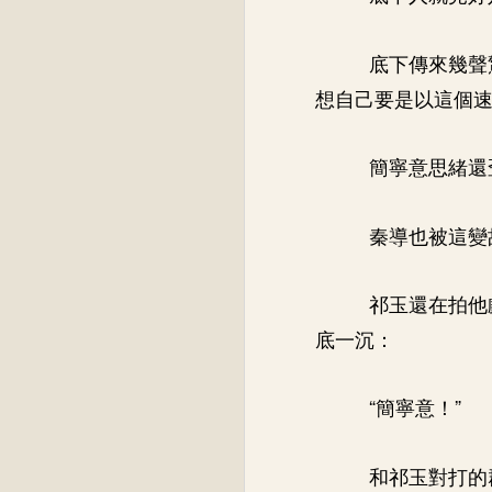
底下傳來幾聲
想自己要是以這個
簡寧意思緒還
秦導也被這變
祁玉還在拍他
底一沉：
“簡寧意！”
和祁玉對打的