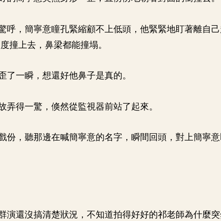
驚呼，簡寧意瞳孔緊縮顧不上低頭，他緊緊地盯著離自己
速度撞上去，鼻梁都能撞塌。
歪了一瞬，想還好他鼻子是真的。
故弄得一驚，倏然從監視器前站了起來。
戲份，聽那邊在喊簡寧意的名字，瞬間回頭，對上簡寧意
群演還沒搞清楚狀況，不知道拍得好好的祁老師為什麼突