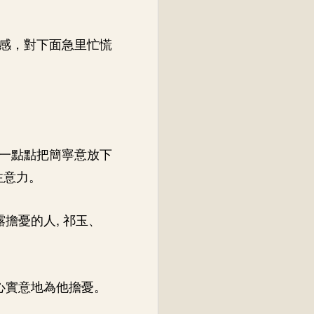
感，對下面急里忙慌
一點點把簡寧意放下
注意力。
擔憂的人, 祁玉、
心實意地為他擔憂。