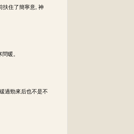
前扶住了簡寧意, 神
寒問暖。
緩過勁來后也不是不