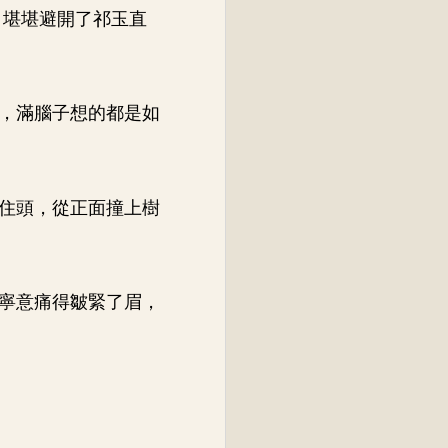
，堪堪避開了祁玉直
，滿腦子想的都是如
住頭，從正面撞上樹
寧意痛得皺緊了眉，