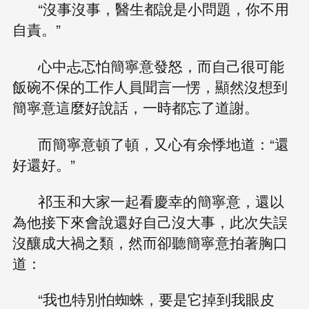
“沒事沒事，醫生都說是小問題，你不用
自責。”
心中忐忑怕簡寧意發怒，而自己很可能
飯碗不保的工作人員聞言一愣，顯然沒想到
簡寧意這麼好說話，一時都忘了道謝。
而簡寧意頓了頓，又心有余悸地道：“還
好還好。”
祁玉和大家一起看慶幸的簡寧意，還以
為他接下來會說還好自己沒大事，此次失誤
沒釀成大禍之類，然而卻聽簡寧意拍著胸口
道：
“我也特別怕蜘蛛，要是它掉到我眼皮