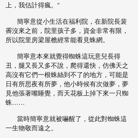
上，我估計得瘋。”
簡寧意從小生活在福利院，在新院長裴
霽沒來之前，院里孩子多，資金非常有限，
所以院里房梁屋檐經常能看見蛛網。
簡寧意本來就覺得蜘蛛這玩意兒長得
丑，腿又長又多不說，爬得還快，仿佛天之
高沒有它們一根蛛絲到不了的地方，可能是
日有所思夜有所夢，他小時候有次做夢，夢
見他張著嘴睡覺，而天花板上掉下來一只蜘
蛛……
當時簡寧意就被嚇醒了，從此對蜘蛛這
一生物敬而遠之。