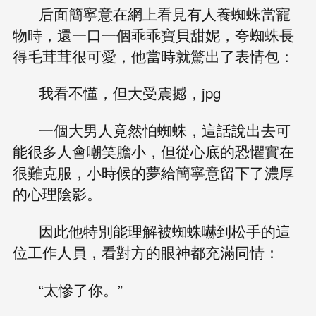
后面簡寧意在網上看見有人養蜘蛛當寵
物時，還一口一個乖乖寶貝甜妮，夸蜘蛛長
得毛茸茸很可愛，他當時就驚出了表情包：
我看不懂，但大受震撼，jpg
一個大男人竟然怕蜘蛛，這話說出去可
能很多人會嘲笑膽小，但從心底的恐懼實在
很難克服，小時候的夢給簡寧意留下了濃厚
的心理陰影。
因此他特別能理解被蜘蛛嚇到松手的這
位工作人員，看對方的眼神都充滿同情：
“太慘了你。”