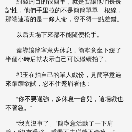
罰錢的目的很簡單，就是要讓他們長長
記性，他們手里拉的不是簡簡單單一根線，
那端連著的是一條人命，容不得一點差錯。
以后天塌下來都不能隨便松手。
秦導讓簡寧意先休息，簡寧意坐下緩了
半個小時后就表示自己可以繼續拍了。
祁玉在拍自己的單人戲份，見簡寧意過
來躍躍欲試，忍不住蹙眉看他：
“你不要逞強，多休息一會兒，這場戲也
不著急。”
“我真沒事了。”簡寧意活動了一下肩
膀：“沒有逞強，感覺不去碰就不會疼。”