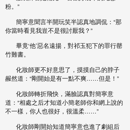
粉。”
簡寧意聞言半開玩笑半認真地調侃：“那
你當時看見我豈不是很討厭我？”
畢竟‘他’惡名遠揚，對祁玉犯下的罪行罄
竹難書。
化妝師更不好意思了，摸摸自己的脖子
赧然道：“剛開始是有一點不爽……但是！”
化妝師轉折飛快，滿臉認真對簡寧意
道：“相處之后才知道小簡老師你和網上說的
不一樣，你人也很好，很溫柔……”
化妝師剛開始知道簡寧意也進了劇組后