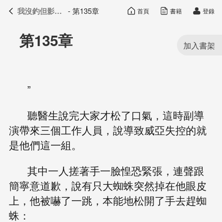
我沒釣但影帝真香了
- 第135章
首頁
書籍
登錄
我沒釣但影帝真香了
目錄
第135章
”
聽醫生說完大家才松了口氣，這時副導
演帶來三個工作人員，說導致威亞失控的就
是他們這一組。
其中一人搓著手一臉惶恐緊張，連聲跟
簡寧意道歉，說有只大蜘蛛突然掉在他眼皮
上，他被嚇了一跳，本能地松開了手去趕蜘
蛛：