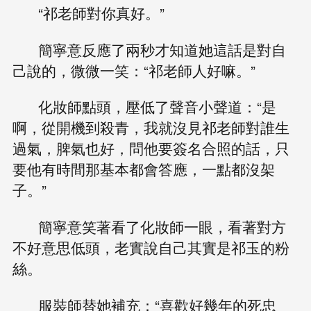
“祁老師對你真好。”
簡寧意反應了兩秒才知道她這話是對自
己說的，微微一笑：“祁老師人好嘛。”
化妝師點頭，壓低了聲音小聲道：“是
啊，從開機到殺青，我就沒見祁老師對誰生
過氣，脾氣也好，問他要簽名合照的話，只
要他有時間那基本都會答應，一點都沒架
子。”
簡寧意笑著看了化妝師一眼，看著對方
不好意思低頭，老實說自己其實是祁玉的粉
絲。
服裝師替她補充：“喜歡好幾年的死忠