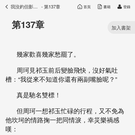
我沒釣但影帝真香了
- 第137章
首頁
書籍
登錄
我沒釣但影帝真香了
目錄
第137章
幾家歡喜幾家愁罷了。
周珂見祁玉前后變臉飛快，沒好氣吐
槽：“我從來不知道你還有兩副嘴臉呢？”
真是馳名雙標！
但周珂一想祁玉忙碌的行程，又不免為
他坎坷的情路掬一把同情淚，幸災樂禍感
嘆：