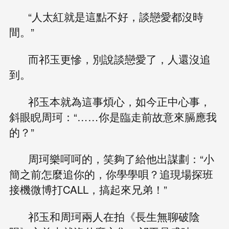
“人太紅就是這點不好，談戀愛都沒時
間。”
而祁玉更慘，別說談戀愛了，人還沒追
到。
祁玉本就為這事煩心，如今正中心事，
斜眼睨周珂：“……你是臨走前故意來膈應我
的？”
周珂樂呵呵的，笑夠了給他出謀劃：“小
簡之前怎麼追你的，你學學唄？追現場探班
接機微博打CALL，搞起來兄弟！”
祁玉和周珂兩人在拍《長生無聊破陰