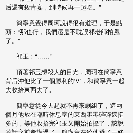
后還有殺青宴，到時候再一起吃。”
簡寧意覺得周珂說得很有道理，于是點
頭：“那也行，我們還是不耽誤祁老師拍戲
了。”
祁玉：“……”
頂著祁玉想殺人的目光，周珂在簡寧意
背后沖他比了一個勝利的‘V’，和簡寧意一起
去收拾東西去了。
簡寧意從今天起就不再來劇組了，這兩
個月他放在臨時休息室的東西零零碎碎還挺
多的，等他收拾完祁玉又開始拍攝了，該說
的話之前都講過了，簡寧意在給他發了一條