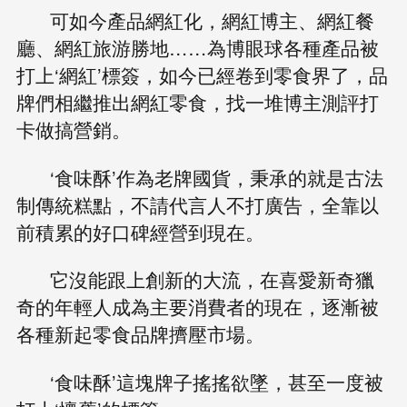
可如今產品網紅化，網紅博主、網紅餐
廳、網紅旅游勝地……為博眼球各種產品被
打上‘網紅’標簽，如今已經卷到零食界了，品
牌們相繼推出網紅零食，找一堆博主測評打
卡做搞營銷。
‘食味酥’作為老牌國貨，秉承的就是古法
制傳統糕點，不請代言人不打廣告，全靠以
前積累的好口碑經營到現在。
它沒能跟上創新的大流，在喜愛新奇獵
奇的年輕人成為主要消費者的現在，逐漸被
各種新起零食品牌擠壓市場。
‘食味酥’這塊牌子搖搖欲墜，甚至一度被