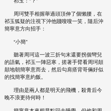
祁玉：“？”
周珂雙手相握舉過頭頂伸了個懶腰，在
祁玉狐疑的注視下沖他賤嗖嗖一笑，隨后沖
簡寧意方向招手：
“小簡”
聽著周珂這一波三折句末還要拐個彎兒
的語氣，祁玉一陣惡寒，搓著手臂看周珂顛
顛地朝簡寧意而去，然后勾肩搭背哥倆好似
的找簡寧意約飯。
理由是兩人都是明天的飛機，殺青后今
晚不浪更待何時！
簡寧意本來想早點回去睡覺，但他和周