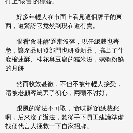
打上‘懷舊’的標簽。
好多年輕人在市面上看見這個牌子的東
西，還驚訝它竟然到現在還有賣。
眼看‘食味酥’逐漸沒落，現任總裁也著
急，讓產品研發部門也研發新品，搞出了什
麼榴蓮酥、桂花臭豆腐的糯米滋，螺螄粉餡
的月餅……
然而收效甚微，不但不被年輕人接受，
還被老顧客罵丟了初心，兩頭不討好。
跟風的辦法不可取，‘食味酥’的總裁愁
啊，后來沒了辦法，聽從手下員工建議準備
找個代言人拯救一下自家招牌。