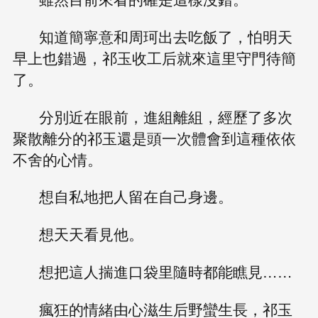
知道簡寧意和周珂出去吃飯了，怕明天
早上也錯過，祁玉收工后就來這里守門待簡
了。
分別近在眼前，進組離組，經歷了多次
聚散離分的祁玉還是頭一次體會到這種依依
不舍的心情。
想自私地把人留在自己身邊。
想天天看見他。
想把這人揣進口袋里隨時都能瞧見……
瘋狂的情緒由心滋生后野蠻生長，祁玉