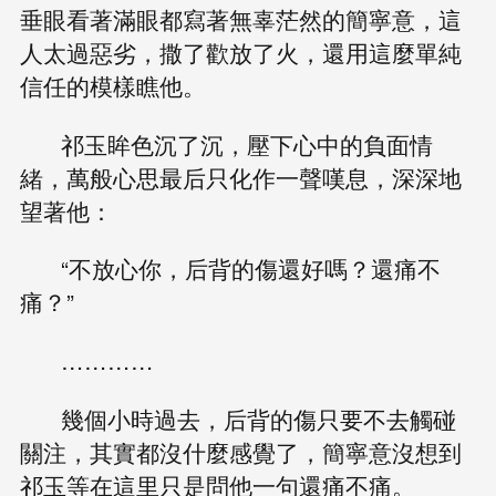
垂眼看著滿眼都寫著無辜茫然的簡寧意，這
人太過惡劣，撒了歡放了火，還用這麼單純
信任的模樣瞧他。
祁玉眸色沉了沉，壓下心中的負面情
緒，萬般心思最后只化作一聲嘆息，深深地
望著他：
“不放心你，后背的傷還好嗎？還痛不
痛？”
…………
幾個小時過去，后背的傷只要不去觸碰
關注，其實都沒什麼感覺了，簡寧意沒想到
祁玉等在這里只是問他一句還痛不痛。