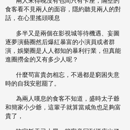
兩人來得晚沒有包間只有卡座，隔壁的
食客看不見兩人的面容，隱約聽見兩人的對
話，在心里搖頭嘆息
多半又是兩個在影視城等待機遇、妄圖
逐夢演藝圈然后爆紅暴富的小演員或者群
演，娛樂圈是人人都知的暴利行業，但真能
進圈撈金的又有多少人呢？
什麼茍富貴勿相忘，不過都是窮困失意
時的自我安慰罷了。
為兩人嘆息的食客不知道，盛時太子爺
和簡家小少爺，這輩子就算當咸魚也足夠富
貴了，