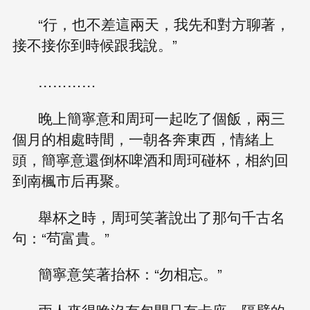
“行，也不差這兩天，我先和對方聊著，
接不接你到時候跟我說。”
…………
晚上簡寧意和周珂一起吃了個飯，兩三
個月的相處時間，一朝各奔東西，情緒上
頭，簡寧意還倒杯啤酒和周珂碰杯，相約回
到南楓市后再聚。
舉杯之時，周珂笑著說出了那句千古名
句：“茍富貴。”
簡寧意笑著抬杯：“勿相忘。”