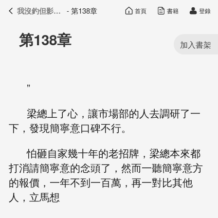
我沒釣但影帝真香了
- 第138章
首頁
書籍
登錄
我沒釣但影帝真香了
目錄
第138章
”
梁總上了心，讓市場部的人去調研了一
下，發現簡寧意口碑不行。
怕砸自家幾十年的老招牌，梁總本來都
打消請簡寧意的念頭了，然而一聽簡寧意方
的報價，一年不到一百萬，再一對比其他
人，立馬想