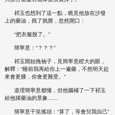
祁玉也想到了這一點，瞧見他放在沙發
上的藥油，抿了抿唇，忽然開口：
“把衣服脫了。”
簡寧意：“？？？”
祁玉開始挽袖子，見簡寧意瞪大的眼，
解釋：“睡前我再給你上一遍藥，不然明天起
來會更腫，你會更難受。”
道理簡寧意都懂，但他腦補了一下祁玉
給他揉藥油的景象……
簡寧意干笑搖頭：“算了，等會兒我自己”