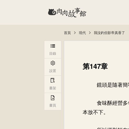
首頁
現代
我沒釣但影帝真香了
目錄
第147章
設置
鏡頭是隨著簡
書架
食味酥經營多
書頁
本放不下。