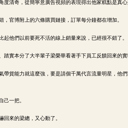
角度清奇，從簡寧意廣告視頻的表現得出他家糕點是真心
錯，官博附上的六條購買鏈接，訂單每分鐘都在增加。
比起他們以前要死不活的線上銷量來說，已經很不錯了。
、踏實本分了大半輩子梁榮華看著手下員工反饋回來的實
氣帶貨能力就這麼強，要是請個千萬代言流量明星，他們
自己一把。
嚇回來的梁總，又心動了。