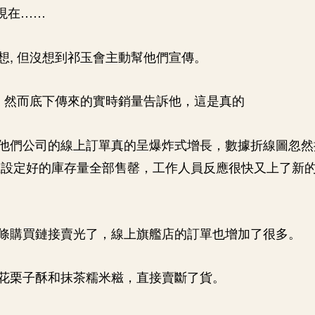
 現在……
想, 但沒想到祁玉會主動幫他們宣傳。
, 然而底下傳來的實時銷量告訴他，這是真的
他們公司的線上訂單真的呈爆炸式增長，數據折線圖忽然
上設定好的庫存量全部售罄，工作人員反應很快又上了新
條購買鏈接賣光了，線上旗艦店的訂單也增加了很多。
花栗子酥和抹茶糯米糍，直接賣斷了貨。