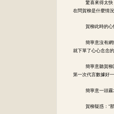
驚喜來得太快
在問賀柳是什麼情
賀柳此時的心
簡寧意沒有網
就下單了心心念念
簡寧意聽賀柳
第一次代言數據好
簡寧意一頭霧
賀柳疑惑：“