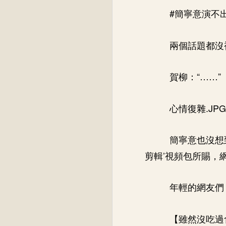
#簡寧意演不
兩個話題都沒
賀柳：“……”
心情復雜.JPG
簡寧意也沒想
剪輯’視頻包所賜，
年輕的網友們
【雖然沒吃過