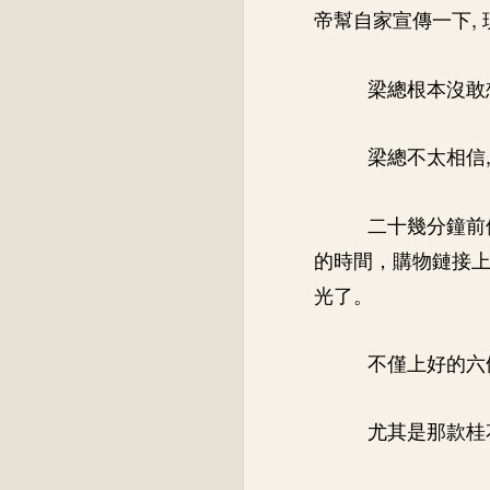
帝幫自家宣傳一下,
梁總根本沒敢
梁總不太相信
二十幾分鐘前
的時間，購物鏈接
光了。
不僅上好的六
尤其是那款桂