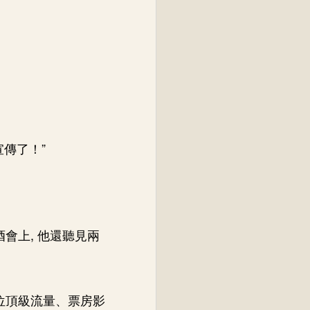
宣傳了！”
會上, 他還聽見兩
這位頂級流量、票房影