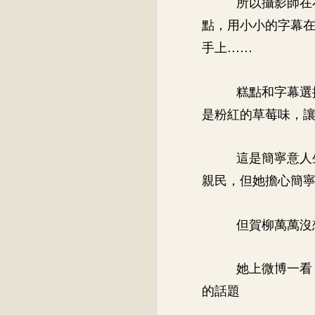
所以攝影師在
點，用小小的字幕
手上……
糕點和字幕選
是粉紅的草莓味，
這是簡寧意人
親民，但她擔心簡
但賀柳萬萬沒
她上微博一看
的話題