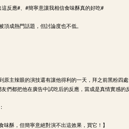
出這反應#、#簡寧意讓我相信食味酥真的好吃#
被頂成熱門話題，但討論度也不低。
到原主辣眼的演技還有讓他得利的一天，拜之前黑粉四處
網友們都把他在廣告中試吃后的反應，當成是真情實感的
：
食味酥，但簡寧意絕對演不出這效果，買它！】