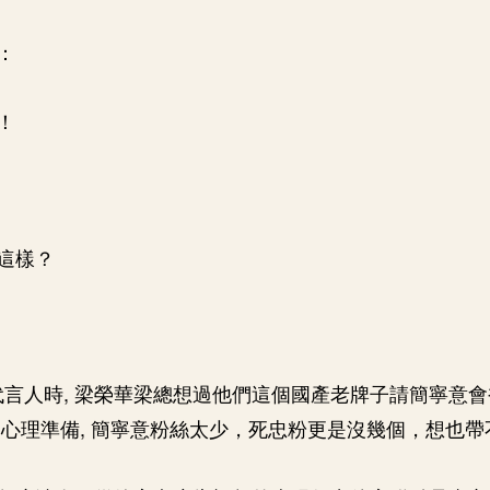
：
！
這樣？
宣代言人時, 梁榮華梁總想過他們這個國產老牌子請簡寧意
心理準備, 簡寧意粉絲太少，死忠粉更是沒幾個，想也帶