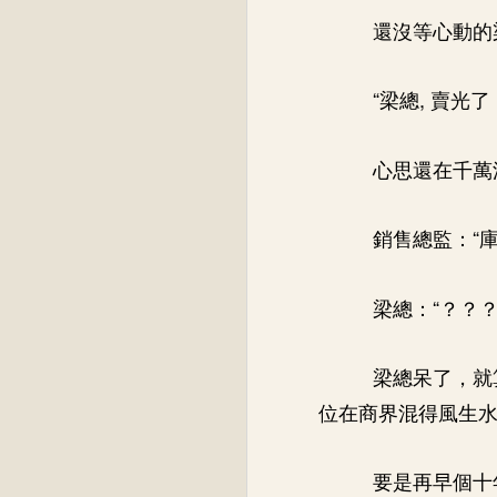
還沒等心動的
“梁總, 賣光了
心思還在千萬
銷售總監：“
梁總：“？？？
梁總呆了，就
位在商界混得風生
要是再早個十