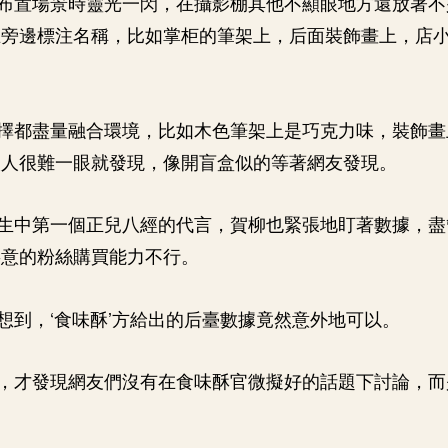
布置場景時靈光一閃，在攝影棚其他不顯眼地方還放著不
在旁邊標注名稱，比如掌柜的筆架上，后面裝飾畫上，店
擇都盡量融合環境，比如木色筆架上是巧克力味，裝飾畫
讓人很難一眼就發現，像開盲盒似的等著網友發現。
生中第一個正兒八經的代言，賀柳也緊張地盯著數據，盡
寧意的粉絲購買能力不行。
想到，‘食味酥’方給出的后臺數據竟然意外地可以。
，才發現網友們沒有在食味酥官微擬好的話題下討論，而