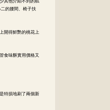
少其他介紹不到的糕
小二的腰間、椅子扶
上開得鮮艷的桃花上
管食味酥實用價格又
是特損地刷了兩個新