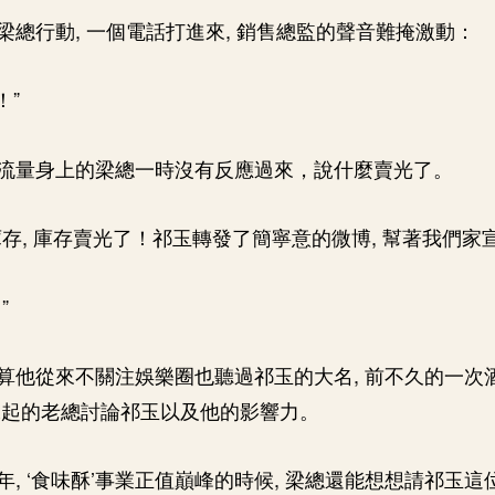
梁總行動, 一個電話打進來, 銷售總監的聲音難掩激動：
！”
流量身上的梁總一時沒有反應過來，說什麼賣光了。
庫存, 庫存賣光了！祁玉轉發了簡寧意的微博, 幫著我們家
”
算他從來不關注娛樂圈也聽過祁玉的大名, 前不久的一次酒
水起的老總討論祁玉以及他的影響力。
年, ‘食味酥’事業正值巔峰的時候, 梁總還能想想請祁玉