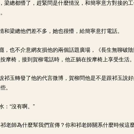
，梁總都懵了，趕緊問是什麼情況，和簡寧意方對接的工
況。
情和梁總他們差不多，她也很懵，給簡寧意打電話。
癮，也不介意網友損他的兩個話題廣場，《長生無聊破陰
的按摩椅，接到賀柳電話時，他正躺在按摩椅上享受生活
說祁玉轉發了他的代言微博，賀柳問他是不是跟祁玉說好
一些。
水：“沒有啊。”
那祁老師為什麼幫我們宣傳？你和祁老師關系什麼時候這麼