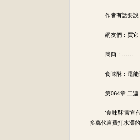
作者有話要說
網友們：買它
簡簡：……
食味酥：還能
第064章 二連
‘食味酥’官
多萬代言費打水漂的