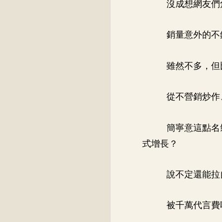
沒成想網友們
銷量意外的不
雖然不多，但
從不營銷炒作
簡寧意這點名
式增長？
說不定還能拉
被千萬代言費