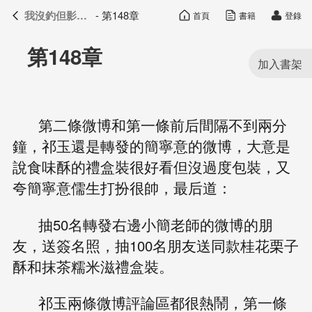
我沒釣但影帝真香了
- 第148章
首頁
書籍
登錄
我沒釣但影帝真香了
目錄
第148章
第二條微博和第一條前后間隔不到兩分
鐘，祁玉還是轉發的簡寧意的微博，大意是
說食味酥的禮盒裝很好看但沒過度包裝，又
夸簡寧意儒生打扮很帥，最后道：
抽50名轉發右邊小簡老師的微博的朋
友，送簽名照，抽100名朋友送同款桂花栗子
酥和抹茶糯米滋禮盒裝。
祁玉兩條微博評論區都很熱鬧，第一條