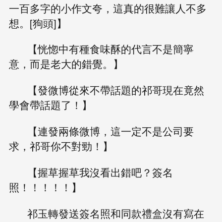
一百多字的小作文夸，這真的很難讓人不多
想。[狗頭]】
【恍惚中有種食味酥的代言不是簡寧
意，而是老大的錯覺。】
【發微博從來不帶話題的祁哥現在竟然
學會帶話題了！】
【連發兩條微博，這一定不是公司要
求，祁哥你不對勁！】
【握草握草我沒看出錯吧？簽名
照！！！！！】
祁玉轉發送簽名照和同款禮盒沒有寫在