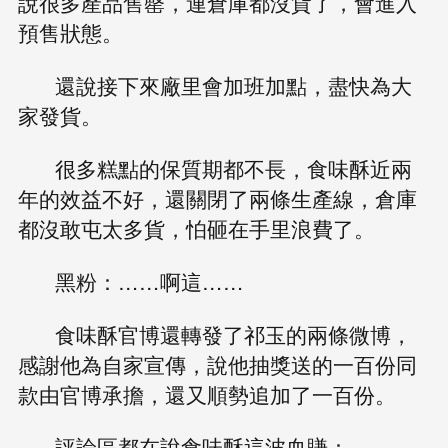
說很多產品售罄，連倉庫都沒貨了，會進入
預售狀態。
還說接下來廠里會加班加點，盡快為大
家發貨。
很多糕點的保質期都不長，食味酥近兩
年的效益不好，還關閉了兩條生產線，倉庫
都沒敢屯太多貨，怕砸在手里浪費了。
黑粉：……啊這……
食味酥官博還轉發了祁玉的兩條微博，
感謝他為自家宣傳，說他抽獎送的一百份同
款由官博承擔，還又順勢追加了一百份。
評論區都在說食味酥這波血賺：