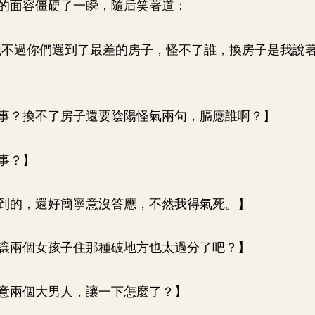
的面容僵硬了一瞬，隨后笑著道：
跑不過你們選到了最差的房子，怪不了誰，換房子是我說
事？換不了房子還要陰陽怪氣兩句，膈應誰啊？】
事？】
到的，還好簡寧意沒答應，不然我得氣死。】
讓兩個女孩子住那種破地方也太過分了吧？】
意兩個大男人，讓一下怎麼了？】