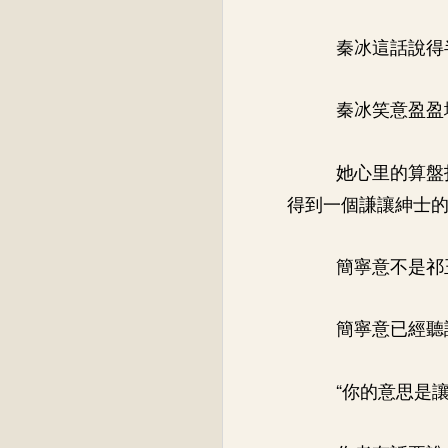
秦冰這話說得
秦冰笑意盈盈
她心里的算盤
得到一個謙讓紳士
簡寧意不是祁
簡寧意已經聽
“你的意思是