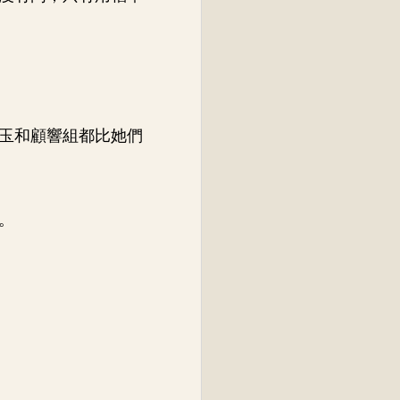
玉和顧響組都比她們
。