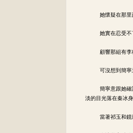
她懷疑在那里
她實在忍受不
顧響那組有李
可沒想到簡寧
簡寧意跟她確
淡的目光落在秦冰
當著祁玉和鏡