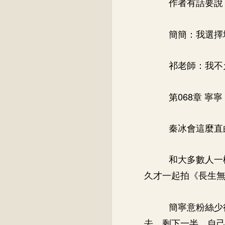
作者有話要說
簡簡：我選擇
祁老師：我不
第068章 寧寧
秦冰會這麼直
和大多數人一
久才一起拍《長生
簡寧意粉絲少
去，剩下一半，自