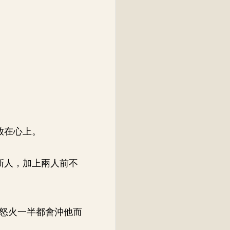
放在心上。
新人，加上兩人前不
怒火一半都會沖他而