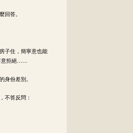
麼回答。
房子住，簡寧意也能
寧意拒絕……
的身份差別。
，不答反問：