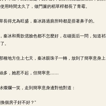
，使用時間太久了，做門簾的稻草桿都長了青霉。
草長得尤為旺盛，秦冰路過廁所時都是捂著鼻子的。
，秦冰和喬歆偲臉色都不怎麼好，在碰面后一問，知道祁
臭了。
那種地方住上七天，秦冰眼珠子一轉，放到了簡寧意身上
絲多，她惹不起，但簡寧意……
冰燦爛一笑，走到簡寧意身邊對他對道：
們換個房子好不好？”