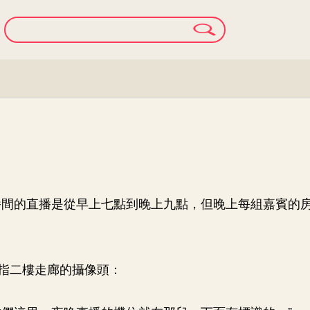
播間的直播是從早上七點到晚上九點，但晚上每組嘉賓的
指二樓走廊的攝像頭：