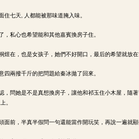
面住七天, 人都能被那味道腌入味。
了，私心也希望能和其他嘉賓換房子住。
桐煜在，也是女孩子，她們不好開口，最后的希望就放在
意四兩撥千斤的把問題給秦冰拋了回來。
認，問她是不是真想換房子，讓他和祁玉住小木屋，隨著
身上。
頭面前，半真半假問一句還能當作開玩笑，再說一遍就顯