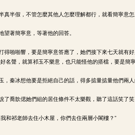
半真半假，不管怎麼其他人怎麼理解都行，就看簡寧意怎
地望著簡寧意，等著他的回答。
打得啪啪響，要是簡寧意答應了，她們接下來七天就有好
的好名聲，就算祁玉不樂意，也只能怪他的搭檔，要是簡
玉，秦冰想他要是拒絕自己的話，得多掂量掂量他們兩人
說了喬歆偲她們組的居住條件不太樂觀，聽了這話笑了笑
讓我和祁老師去住小木屋，你們去住兩層小閣樓？”