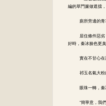
編的草門簾做遮擋
廁所旁邊的青
居住條件惡劣
好時，秦冰臉色更
實在不甘心在
祁玉名氣大粉
眼珠一轉，秦
“簡寧意，我