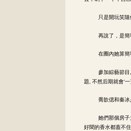
只是開玩笑隨
再說了，是簡
在圈內她算簡
參加綜藝節目
題, 不然后期就會‘
喬歆偲和秦冰
她們那個房子
好聞的香水都蓋不住