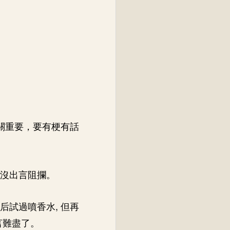
至關重要，要有梗有話
卻沒出言阻攔。
后試過噴香水, 但再
言難盡了。