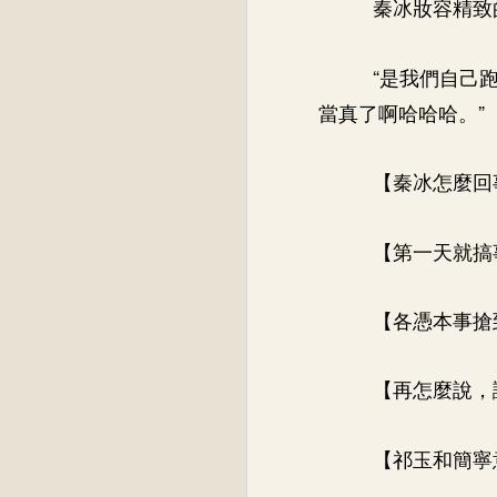
秦冰妝容精致
“是我們自己
當真了啊哈哈哈。”
【秦冰怎麼回
【第一天就搞
【各憑本事搶
【再怎麼說，
【祁玉和簡寧