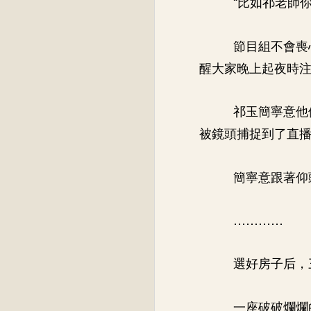
“比如祁老師
節目組不會喪
醒大家晚上起夜時
祁玉簡寧意他
被鏡頭捕捉到了直
簡寧意跟著仰
…………
選好房子后，
一座破破爛爛