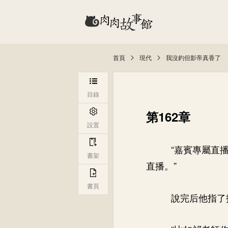
首頁
現代
我沒釣但影帝真香了
目錄
第162章
設置
“嘉賓專屬直
書架
直播。”
書頁
說完后他指了