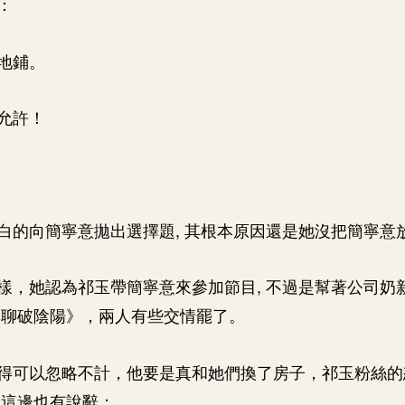
：
地鋪。
允許！
白的向簡寧意拋出選擇題, 其根本原因還是她沒把簡寧意
樣，她認為祁玉帶簡寧意來參加節目, 不過是幫著公司奶
無聊破陰陽》，兩人有些交情罷了。
得可以忽略不計，他要是真和她們換了房子，祁玉粉絲的
己這邊也有說辭：