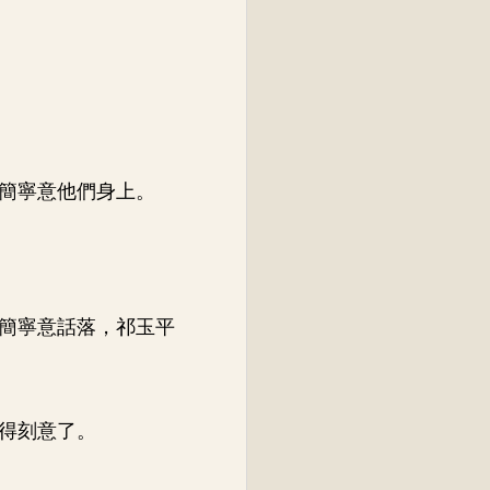
簡寧意他們身上。
簡寧意話落，祁玉平
得刻意了。