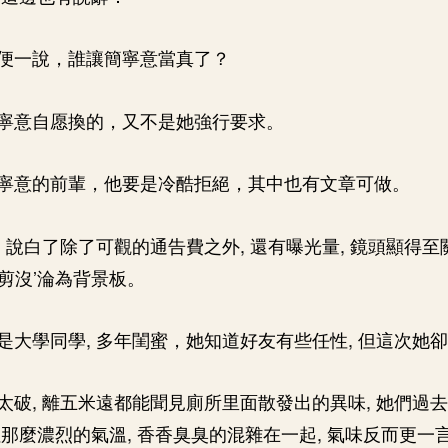
便一說，誰讓簡寧意當真了？
寧意自愿換的，又不是她強行要求。
寧意的前輩，他要是冷酷拒絕，其中也有文章可做。
, 說白了除了可觀的通告費之外, 還有曝光量, 鏡頭顯得
一剪沒’淪為背景板。
是大學同學, 多年閨蜜，她知道好友有些任性, 但這次她
太破, 離五米遠都能聞見廁所里面散發出的異味, 她們過去
那麼濃烈的氣溫, 香香臭臭的混雜在一起, 氣味反而更一